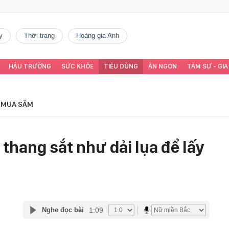
y
thời trang
Hoàng gia Anh
HẬU TRƯỜNG
SỨC KHỎE
TIÊU DÙNG
ĂN NGON
TÂM SỰ - GIA
MUA SẮM
 thang sắt như dải lụa để lấy
1:09
Nghe đọc bài