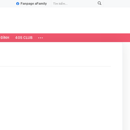
Fanpage aFamily
 ĐÌNH
40S CLUB