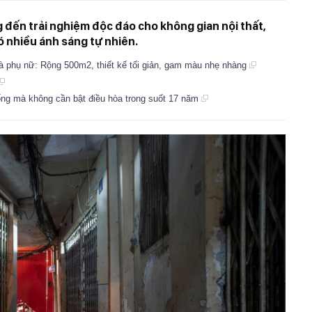
g đến trải nghiệm độc đáo cho không gian nội thất,
có nhiều ánh sáng tự nhiên.
 là phụ nữ: Rộng 500m2, thiết kế tối giản, gam màu nhẹ nhàng
sống mà không cần bật điều hòa trong suốt 17 năm