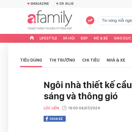
EMAGAZINE
DR. BLUE
tin nóng mỗi ngà
LIFESTYLE
XÃ HỘI
ĐẸP
MẸ & BÉ
GIÁO DỤC
TIÊU DÙNG
THỊ TRƯỜNG
CHI TIÊU
NHÀ & XE
Ngôi nhà thiết kế cầu
sáng và thông gió
LỘC LIÊN,
18:00 04/07/2024
CHIA SẺ