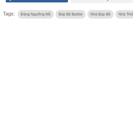
Tags:
Đáng Ngưỡng Mộ
Búp Bê Barbie
Nhà Búp Bê
Nhà Thiết