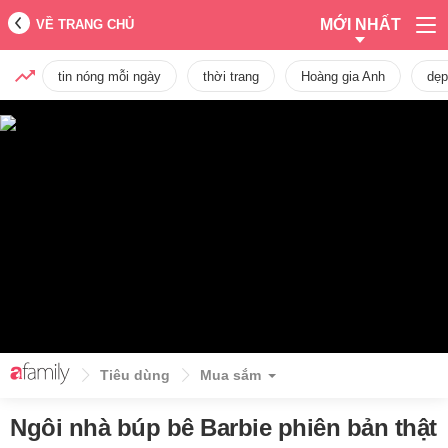
MỚI NHẤT
VỀ TRANG CHỦ
tin nóng mỗi ngày
thời trang
Hoàng gia Anh
dẹp
Tiêu dùng
Mua sắm
Ngôi nhà búp bê Barbie phiên bản thật