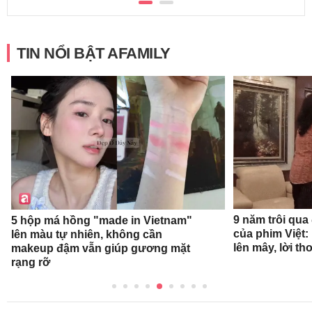
TIN NỔI BẬT AFAMILY
9 năm trôi qua
5 hộp má hồng "made in Vietnam"
của phim Việt:
lên màu tự nhiên, không cần
lên mây, lời t
makeup đậm vẫn giúp gương mặt
rạng rỡ