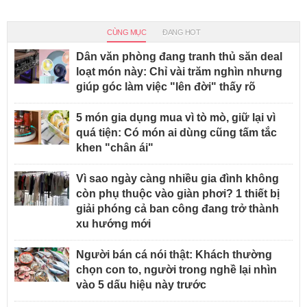
CÙNG MỤC
ĐANG HOT
Dân văn phòng đang tranh thủ săn deal
loạt món này: Chỉ vài trăm nghìn nhưng
giúp góc làm việc "lên đời" thấy rõ
5 món gia dụng mua vì tò mò, giữ lại vì
quá tiện: Có món ai dùng cũng tấm tắc
khen "chân ái"
Vì sao ngày càng nhiều gia đình không
còn phụ thuộc vào giàn phơi? 1 thiết bị
giải phóng cả ban công đang trở thành
xu hướng mới
Người bán cá nói thật: Khách thường
chọn con to, người trong nghề lại nhìn
vào 5 dấu hiệu này trước