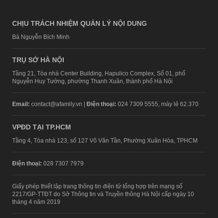
CHỊU TRÁCH NHIỆM QUẢN LÝ NỘI DUNG
Bà Nguyễn Bích Minh
TRỤ SỞ HÀ NỘI
Tầng 21, Tòa nhà Center Building, Hapulico Complex, Số 01, phố
Nguyễn Huy Tưởng, phường Thanh Xuân, thành phố Hà Nội
Email:
contact@afamily.vn |
Điện thoại:
024 7309 5555, máy lẻ 62.370
VPĐD TẠI TP.HCM
Tầng 4, Tòa nhà 123, số 127 Võ Văn Tần, Phường Xuân Hòa, TPHCM
Điện thoại:
028 7307 7979
Giấy phép thiết lập trang thông tin điện tử tổng hợp trên mạng số
2217/GP-TTĐT do Sở Thông tin và Truyền thông Hà Nội cấp ngày 10
tháng 4 năm 2019