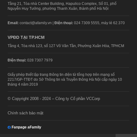
Tầng 21, Tòa nhà Center Building, Hapulico Complex, Số 01, phố
Nguyễn Huy Tưởng, phường Thanh Xuân, thành phố Hà Nội
Email:
contact@afamily.vn |
Điện thoại:
024 7309 5555, máy lẻ 62.370
VPĐD TẠI TP.HCM
Tầng 4, Tòa nhà 123, số 127 Võ Văn Tần, Phường Xuân Hòa, TPHCM
Điện thoại:
028 7307 7979
Giấy phép thiết lập trang thông tin điện tử tổng hợp trên mạng số
2217/GP-TTĐT do Sở Thông tin và Truyền thông Hà Nội cấp ngày 10
tháng 4 năm 2019
© Copyright 2008 - 2024 – Công ty Cổ phần VCCorp
Chính sách bảo mật
Fanpage aFamily