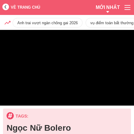
MỚI NHẤT
VỀ TRANG CHỦ
Anh trai vượt ngàn chông gai 2026
vụ điểm toán bất thường
TAGS:
Ngọc Nữ Bolero