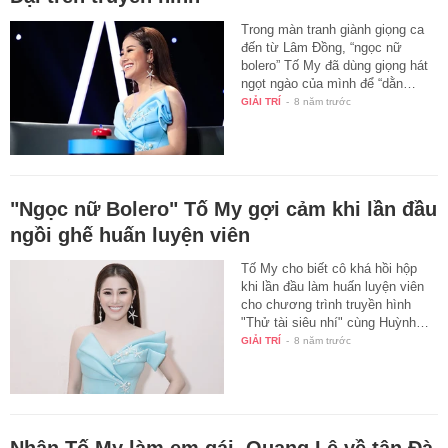
Trong màn tranh giành giọng ca
đến từ Lâm Đồng, “ngọc nữ
bolero” Tố My đã dùng giọng hát
ngọt ngào của mình để “dằn…
GIẢI TRÍ
-
8 năm trước
"Ngọc nữ Bolero" Tố My gợi cảm khi lần đầu
ngồi ghế huấn luyện viên
Tố My cho biết cô khá hồi hộp
khi lần đầu làm huấn luyện viên
cho chương trình truyền hình
"Thử tài siêu nhí" cùng Huỳnh…
GIẢI TRÍ
-
8 năm trước
Nhận Tố My làm em gái, Quang Lê về tận Đà