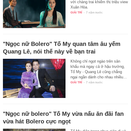
với chàng trai khiếm thị triệu view
Xuân Hòa.
GIẢI TRÍ
-
7 năm trước
"Ngọc nữ Bolero" Tố My quan tâm âu yếm
Quang Lê, nói thế này về bạn trai
Không chỉ ngọt ngào trên sân
khấu mà ngay cả ở hậu trường,
Tố My - Quang Lê cũng chẳng
ngại ngần dành cho nhau nhiều…
GIẢI TRÍ
-
7 năm trước
"Ngọc nữ bolero" Tố My vừa nấu ăn đãi fan
vừa hát Bolero cực ngọt