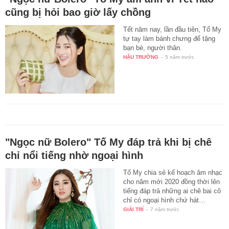
cũng bị hỏi bao giờ lấy chồng
Tết năm nay, lần đầu tiên, Tố My
tự tay làm bánh chưng để tặng
bạn bè, người thân.
HẬU TRƯỜNG
-
5 năm trước
"Ngọc nữ Bolero" Tố My đáp trả khi bị chê
chỉ nổi tiếng nhờ ngoại hình
Tố My chia sẻ kế hoạch âm nhạc
cho năm mới 2020 đồng thời lên
tiếng đáp trả những ai chê bai cô
chỉ có ngoại hình chứ hát…
GIẢI TRÍ
-
7 năm trước