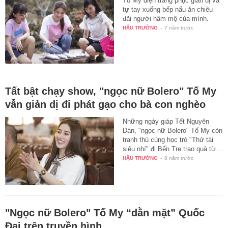
Tố My diện trang phục giản dị và
tự tay xuống bếp nấu ăn chiêu
đãi người hâm mộ của mình.
HẬU TRƯỜNG
-
7 năm trước
Tất bật chạy show, "ngọc nữ Bolero" Tố My
vẫn giản dị đi phát gạo cho bà con nghèo
Những ngày giáp Tết Nguyên
Đán, "ngọc nữ Bolero" Tố My còn
tranh thủ cùng học trò "Thử tài
siêu nhí" đi Bến Tre trao quà từ…
HẬU TRƯỜNG
-
8 năm trước
"Ngọc nữ Bolero" Tố My “dằn mặt” Quốc
Đại trên truyền hình