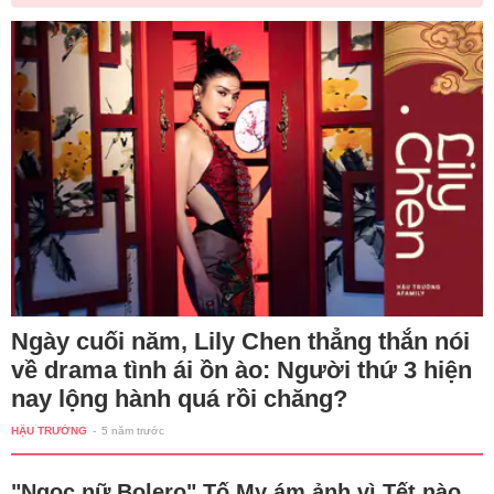
Ngày cuối năm, Lily Chen thẳng thắn nói
về drama tình ái ồn ào: Người thứ 3 hiện
nay lộng hành quá rồi chăng?
HẬU TRƯỜNG
-
5 năm trước
"Ngọc nữ Bolero" Tố My ám ảnh vì Tết nào