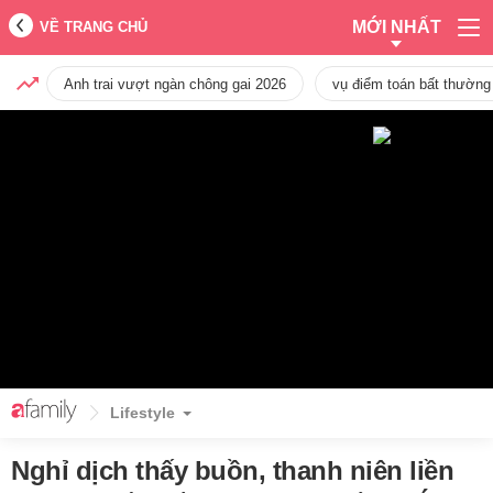
MỚI NHẤT
VỀ TRANG CHỦ
Anh trai vượt ngàn chông gai 2026
vụ điểm toán bất thường
Lifestyle
Nghỉ dịch thấy buồn, thanh niên liền