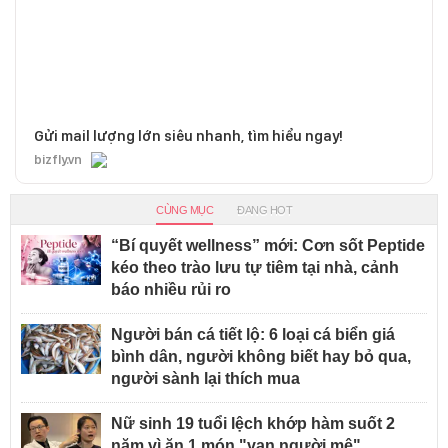
Gửi mail lượng lớn siêu nhanh, tìm hiểu ngay!
bizfly.vn
CÙNG MỤC
ĐANG HOT
“Bí quyết wellness” mới: Cơn sốt Peptide
kéo theo trào lưu tự tiêm tại nhà, cảnh
báo nhiều rủi ro
Người bán cá tiết lộ: 6 loại cá biển giá
bình dân, người không biết hay bỏ qua,
người sành lại thích mua
Nữ sinh 19 tuổi lệch khớp hàm suốt 2
năm vì ăn 1 món "vạn người mê"