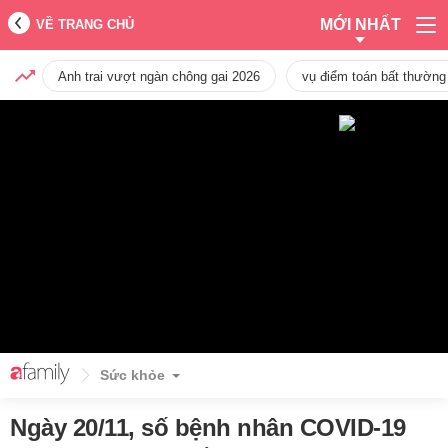
MỚI NHẤT
VỀ TRANG CHỦ
Anh trai vượt ngàn chông gai 2026
vụ điểm toán bất thường
Sức khỏe
Ngày 20/11, số bệnh nhân COVID-19