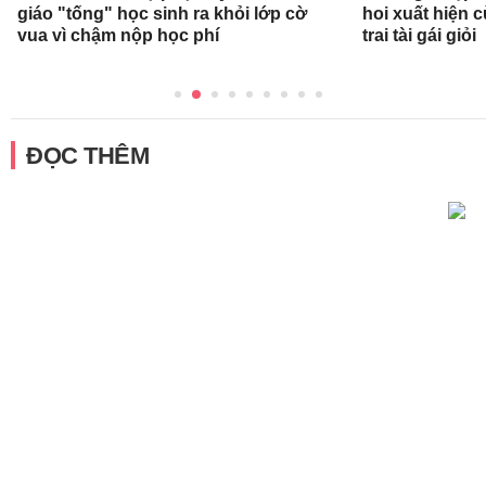
giáo "tống" học sinh ra khỏi lớp cờ
hoi xuất hiện 
vua vì chậm nộp học phí
trai tài gái giỏi
ĐỌC THÊM