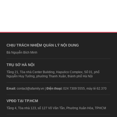
CHỊU TRÁCH NHIỆM QUẢN LÝ NỘI DUNG
Bà Nguyễn Bích Minh
TRỤ SỞ HÀ NỘI
Tầng 21, Tòa nhà Center Building, Hapulico Complex, Số 01, phố
Nguyễn Huy Tưởng, phường Thanh Xuân, thành phố Hà Nội
Email:
contact@afamily.vn |
Điện thoại:
024 7309 5555, máy lẻ 62.370
VPĐD TẠI TP.HCM
Tầng 4, Tòa nhà 123, số 127 Võ Văn Tần, Phường Xuân Hòa, TPHCM