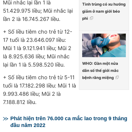
Mũi nhắc lại lần 1 là
Tinh trùng có xu hướng
51.429.975 liều; Mũi nhắc lại
giảm ở nam giới béo
phì
lần 2 là 16.745.267 liều.
+ Số liều tiêm cho trẻ từ 12-
17 tuổi là 23.646.097 liều:
Mũi 1 là 9.121.941 liều; Mũi 2
là 8.925.636 liều; Mũi nhắc
WHO: Gần một nửa
lại lần 1 là 5.598.520 liều.
dân số thế giới mắc
+ Số liều tiêm cho trẻ từ 5-11
bệnh răng miệng
tuổi là 17.182.298 liều: Mũi 1 là
9.993.486 liều; Mũi 2 là
7.188.812 liều.
Phát hiện trên 76.000 ca mắc lao trong 9 tháng
đầu năm 2022