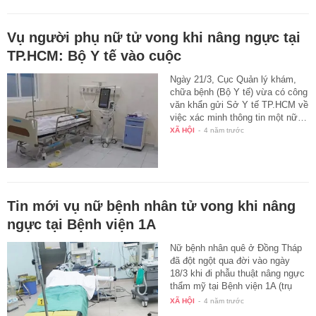
Vụ người phụ nữ tử vong khi nâng ngực tại
TP.HCM: Bộ Y tế vào cuộc
Ngày 21/3, Cục Quản lý khám,
chữa bệnh (Bộ Y tế) vừa có công
văn khẩn gửi Sở Y tế TP.HCM về
việc xác minh thông tin một nữ…
XÃ HỘI
-
4 năm trước
Tin mới vụ nữ bệnh nhân tử vong khi nâng
ngực tại Bệnh viện 1A
Nữ bệnh nhân quê ở Đồng Tháp
đã đột ngột qua đời vào ngày
18/3 khi đi phẫu thuật nâng ngực
thẩm mỹ tại Bệnh viện 1A (trụ
sở…
XÃ HỘI
-
4 năm trước