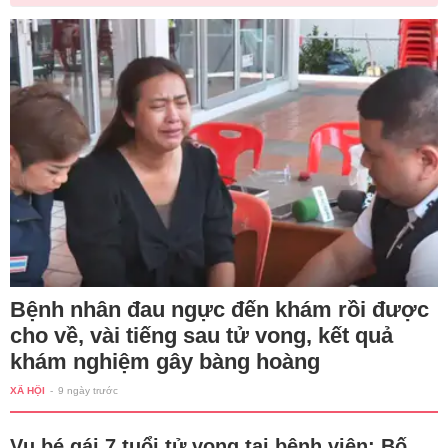
Bệnh nhân đau ngực đến khám rồi được
cho về, vài tiếng sau tử vong, kết quả
khám nghiệm gây bàng hoàng
XÃ HỘI
-
9 ngày trước
Vụ bé gái 7 tuổi tử vong tại bệnh viện: Bố