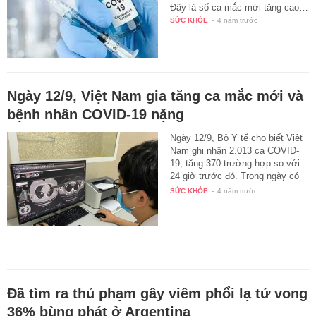
Đây là số ca mắc mới tăng cao…
SỨC KHỎE
-
4 năm trước
Ngày 12/9, Việt Nam gia tăng ca mắc mới và
bệnh nhân COVID-19 nặng
Ngày 12/9, Bộ Y tế cho biết Việt
Nam ghi nhận 2.013 ca COVID-
19, tăng 370 trường hợp so với
24 giờ trước đó. Trong ngày có
1…
SỨC KHỎE
-
4 năm trước
Đã tìm ra thủ phạm gây viêm phổi lạ tử vong
36% bùng phát ở Argentina