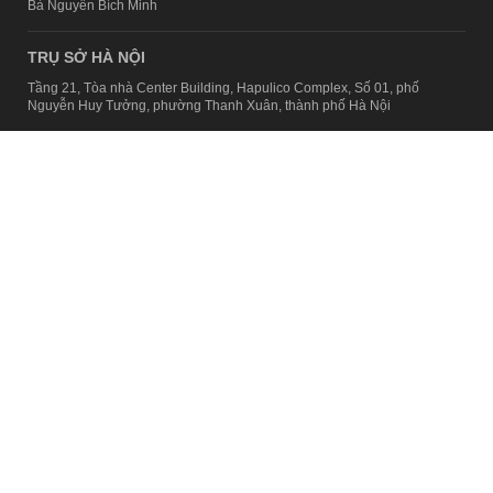
Bà Nguyễn Bích Minh
TRỤ SỞ HÀ NỘI
Tầng 21, Tòa nhà Center Building, Hapulico Complex, Số 01, phố
Nguyễn Huy Tưởng, phường Thanh Xuân, thành phố Hà Nội
Email:
contact@afamily.vn |
Điện thoại:
024 7309 5555, máy lẻ 62.370
VPĐD TẠI TP.HCM
Tầng 4, Tòa nhà 123, số 127 Võ Văn Tần, Phường Xuân Hòa, TPHCM
Điện thoại:
028 7307 7979
Giấy phép thiết lập trang thông tin điện tử tổng hợp trên mạng số
2217/GP-TTĐT do Sở Thông tin và Truyền thông Hà Nội cấp ngày 10
tháng 4 năm 2019
© Copyright 2008 - 2024 – Công ty Cổ phần VCCorp
Chính sách bảo mật