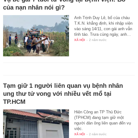
của nạn nhân nói gì?
Anh Trịnh Duy Lê, bố của cháu
T.K.N. khẳng định, khi nhập viện
vào sáng 14/11, con gái anh vẫn
tỉnh táo. Trưa cùng ngày, anh…
XÃ HỘI
-
2 năm trước
Tạm giữ 1 người liên quan vụ bệnh nhân
ung thư tử vong với nhiều vết mổ tại
TP.HCM
Hiện Công an TP Thủ Đức
(TPHCM) đang tạm giữ một
người đàn ông liên quan đến vụ
việc.
XÃ HỘI
-
2 năm trước