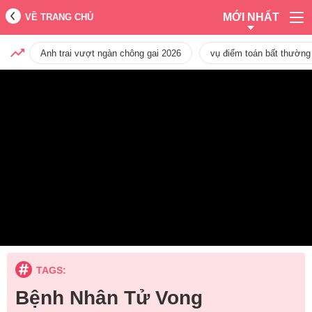
MỚI NHẤT
VỀ TRANG CHỦ
Anh trai vượt ngàn chông gai 2026
vụ điểm toán bất thường
TAGS:
Bệnh Nhân Tử Vong