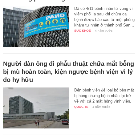
Đã có 4/11 bệnh nhân tử vong vì
viêm phổi lạ sau khi chùm ca
bệnh được báo cáo từ một phòng
khám tư nhân ở thành phố San…
SỨC KHỎE
-
4 năm trước
Người đàn ông đi phẫu thuật chữa mắt bỗng
bị mù hoàn toàn, kiện ngược bệnh viện vì lý
do hy hữu
Đến bệnh viện để loại bỏ bên mắt
bị hỏng nhưng bệnh nhân lại trở
về với cả 2 mắt hỏng vĩnh viễn.
QUỐC TẾ
-
4 năm trước