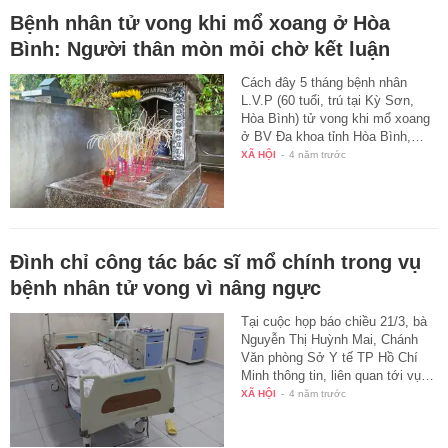
Bệnh nhân tử vong khi mổ xoang ở Hòa
Bình: Người thân mòn mỏi chờ kết luận
Cách đây 5 tháng bệnh nhân
L.V.P (60 tuổi, trú tại Kỳ Sơn,
Hòa Bình) tử vong khi mổ xoang
ở BV Đa khoa tỉnh Hòa Bình,…
XÃ HỘI
-
4 năm trước
Đình chỉ công tác bác sĩ mổ chính trong vụ
bệnh nhân tử vong vì nâng ngực
Tại cuộc họp báo chiều 21/3, bà
Nguyễn Thị Huỳnh Mai, Chánh
Văn phòng Sở Y tế TP Hồ Chí
Minh thông tin, liên quan tới vụ…
XÃ HỘI
-
4 năm trước