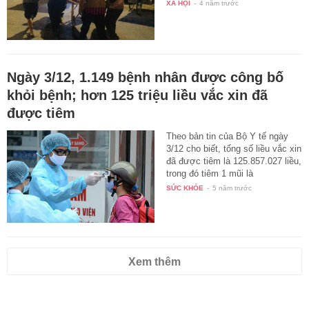
XÃ HỘI
-
4 năm trước
Ngày 3/12, 1.149 bệnh nhân được công bố
khỏi bệnh; hơn 125 triệu liều vắc xin đã
được tiêm
Theo bản tin của Bộ Y tế ngày
3/12 cho biết, tổng số liều vắc xin
đã được tiêm là 125.857.027 liều,
trong đó tiêm 1 mũi là
72.632.858…
SỨC KHỎE
-
5 năm trước
Xem thêm