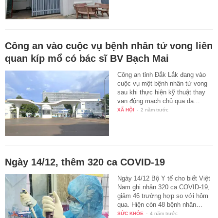
Công an vào cuộc vụ bệnh nhân tử vong liên
quan kíp mổ có bác sĩ BV Bạch Mai
Công an tỉnh Đắk Lắk đang vào
cuộc vụ một bệnh nhân tử vong
sau khi thực hiện kỹ thuật thay
van động mạch chủ qua da…
XÃ HỘI
-
2 năm trước
Ngày 14/12, thêm 320 ca COVID-19
Ngày 14/12 Bộ Y tế cho biết Việt
Nam ghi nhận 320 ca COVID-19,
giảm 46 trường hợp so với hôm
qua. Hiện còn 48 bệnh nhân…
SỨC KHỎE
-
4 năm trước