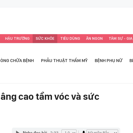
HẬU TRƯỜNG
SỨC KHỎE
TIÊU DÙNG
ĂN NGON
TÂM SỰ - GIA
ÒNG CHỮA BỆNH
PHẪU THUẬT THẨM MỸ
BỆNH PHỤ NỮ
B
nâng cao tầm vóc và sức
2:33
Nghe đọc bài