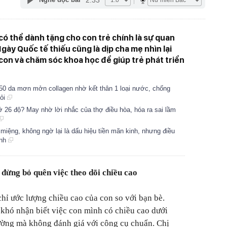
ó thể dành tặng cho con trẻ chính là sự quan
gày Quốc tế thiếu cũng là dịp cha mẹ nhìn lại
con và chăm sóc khoa học để giúp trẻ phát triển
U50 da mơn mởn collagen nhờ kết thân 1 loại nước, chống
hỏi
ở 26 độ? May nhờ lời nhắc của thợ điều hòa, hóa ra sai lầm
 miệng, không ngờ lại là dấu hiệu tiền mãn kinh, nhưng điều
ênh
 đừng bỏ quên việc theo dõi chiều cao
ỉ ước lượng chiều cao của con so với bạn bè.
khó nhận biết việc con mình có chiều cao dưới
ường mà không đánh giá với công cụ chuẩn. Chị