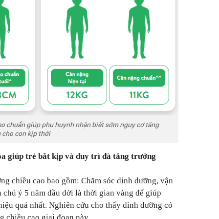
eo chuẩn giúp phụ huynh nhận biết sớm nguy cơ tăng
 cho con kịp thời
 giúp trẻ bắt kịp và duy trì đà tăng trưởng
ưởng chiều cao bao gồm: Chăm sóc dinh dưỡng, vận
n chú ý 5 năm đầu đời là thời gian vàng để giúp
 hiệu quả nhất. Nghiên cứu cho thấy dinh dưỡng có
g chiều cao giai đoạn này.