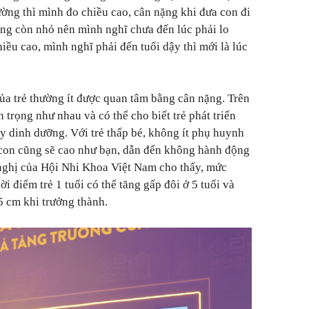
ng thì mình đo chiều cao, cân nặng khi đưa con đi
ng còn nhỏ nên mình nghĩ chưa đến lúc phải lo
hiều cao, mình nghĩ phải đến tuổi dậy thì mới là lúc
của trẻ thường ít được quan tâm bằng cân nặng. Trên
n trọng như nhau và có thể cho biết trẻ phát triển
 dinh dưỡng. Với trẻ thấp bé, không ít phụ huynh
 con cũng sẽ cao như bạn, dẫn đến không hành động
 nghị của Hội Nhi Khoa Việt Nam cho thấy, mức
ời điểm trẻ 1 tuổi có thể tăng gấp đôi ở 5 tuổi và
5 cm khi trưởng thành.