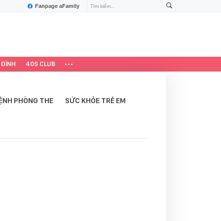
Fanpage aFamily
 ĐÌNH
40S CLUB
ỆNH PHÒNG THE
SỨC KHỎE TRẺ EM