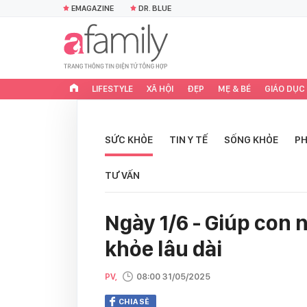
EMAGAZINE
DR. BLUE
LIFESTYLE
XÃ HỘI
ĐẸP
MẸ & BÉ
GIÁO DỤC
SỨC KHỎE
TIN Y TẾ
SỐNG KHỎE
PH
TƯ VẤN
Ngày 1/6 - Giúp con 
khỏe lâu dài
PV,
08:00 31/05/2025
CHIA SẺ