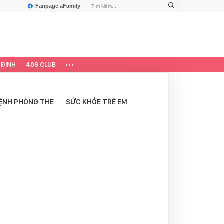
Fanpage aFamily
 ĐÌNH
40S CLUB
ỆNH PHÒNG THE
SỨC KHỎE TRẺ EM