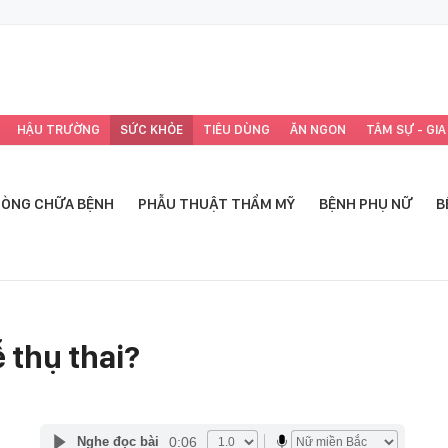
HẬU TRƯỜNG
SỨC KHỎE
TIÊU DÙNG
ĂN NGON
TÂM SỰ - GIA
ÒNG CHỮA BỆNH
PHẪU THUẬT THẨM MỸ
BỆNH PHỤ NỮ
B
 thụ thai?
0:06
Nghe đọc bài