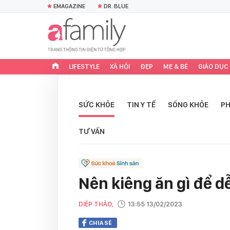
EMAGAZINE
DR. BLUE
LIFESTYLE
XÃ HỘI
ĐẸP
MẸ & BÉ
GIÁO DỤC
SỨC KHỎE
TIN Y TẾ
SỐNG KHỎE
PH
TƯ VẤN
Nên kiêng ăn gì để dễ
DIỆP THẢO,
13:55 13/02/2023
CHIA SẺ