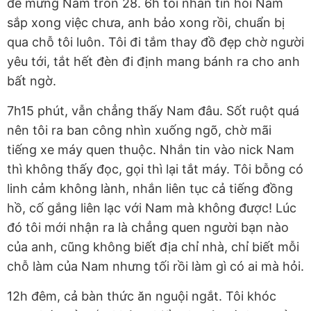
để mừng Nam tròn 28. 6h tôi nhắn tin hỏi Nam
sắp xong việc chưa, anh bảo xong rồi, chuẩn bị
qua chỗ tôi luôn. Tôi đi tắm thay đồ đẹp chờ người
yêu tới, tắt hết đèn đi định mang bánh ra cho anh
bất ngờ.
7h15 phút, vẫn chẳng thấy Nam đâu. Sốt ruột quá
nên tôi ra ban công nhìn xuống ngõ, chờ mãi
tiếng xe máy quen thuộc. Nhắn tin vào nick Nam
thì không thấy đọc, gọi thì lại tắt máy. Tôi bỗng có
linh cảm không lành, nhắn liên tục cả tiếng đồng
hồ, cố gắng liên lạc với Nam mà không được! Lúc
đó tôi mới nhận ra là chẳng quen người bạn nào
của anh, cũng không biết địa chỉ nhà, chỉ biết mỗi
chỗ làm của Nam nhưng tối rồi làm gì có ai mà hỏi.
12h đêm, cả bàn thức ăn nguội ngắt. Tôi khóc