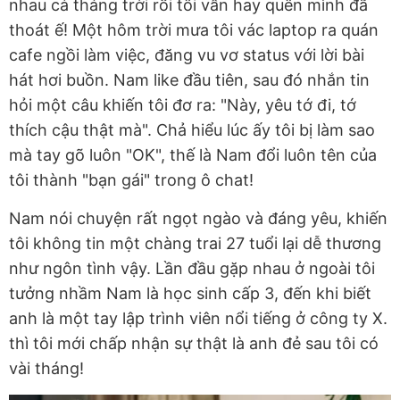
nhau cả tháng trời rồi tôi vẫn hay quên mình đã
thoát ế! Một hôm trời mưa tôi vác laptop ra quán
cafe ngồi làm việc, đăng vu vơ status với lời bài
hát hơi buồn. Nam like đầu tiên, sau đó nhắn tin
hỏi một câu khiến tôi đơ ra: "Này, yêu tớ đi, tớ
thích cậu thật mà". Chả hiểu lúc ấy tôi bị làm sao
mà tay gõ luôn "OK", thế là Nam đổi luôn tên của
tôi thành "bạn gái" trong ô chat!
Nam nói chuyện rất ngọt ngào và đáng yêu, khiến
tôi không tin một chàng trai 27 tuổi lại dễ thương
như ngôn tình vậy. Lần đầu gặp nhau ở ngoài tôi
tưởng nhầm Nam là học sinh cấp 3, đến khi biết
anh là một tay lập trình viên nổi tiếng ở công ty X.
thì tôi mới chấp nhận sự thật là anh đẻ sau tôi có
vài tháng!