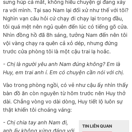
sưng húp cả mắt, không hiểu chuyện gì đang xảy
ra với mình. Tại sao Nam lại đối xử như thế với tôi?
Nghìn vạn câu hỏi cứ chạy đi chạy lại trong đầu,
tôi quá mệt nên ngủ quên đến lúc có tiếng gõ cửa.
Nhìn đồng hồ đã 8h sáng, tưởng Nam đến nên tôi
vội vàng chạy ra quên cả xỏ dép, nhưng đứng
trước cửa phòng tôi là một cậu trai lạ hoắc.
- Chị là người yêu anh Nam đúng không? Em là
Huy, em trai anh í. Em có chuyện cần nói với chị.
Vào trong phòng ngồi, có vẻ như cậu ấy nhìn thấy
bàn đồ ăn còn nguyên từ hôm trước nên Huy thở
dài. Chẳng vòng vo dài dòng, Huy tiết lộ luôn sự
thật khiến tôi choáng váng:
- Chị chia tay anh Nam đi,
TIN LIÊN QUAN
anh ấy không xứng đáng với