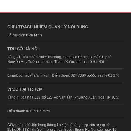
CHỊU TRÁCH NHIỆM QUẢN LÝ NỘI DUNG
Bà Nguyễn Bích Minh
TRỤ SỞ HÀ NỘI
Tầng 21, Tòa nhà Center Building, Hapulico Complex, Số 01, phố
Nguyễn Huy Tưởng, phường Thanh Xuân, thành phố Hà Nội
Email:
contact@afamily.vn |
Điện thoại:
024 7309 5555, máy lẻ 62.370
VPĐD TẠI TP.HCM
Tầng 4, Tòa nhà 123, số 127 Võ Văn Tần, Phường Xuân Hòa, TPHCM
Điện thoại:
028 7307 7979
Giấy phép thiết lập trang thông tin điện tử tổng hợp trên mạng số
2217/GP-TTĐT do Sở Thông tin và Truyền thông Hà Nội cấp ngày 10