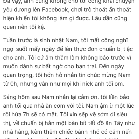
Đã vậy, anh cũng không cho tôi công khai chuyện
yêu đương lên Facebook, chơi trò thoắt ẩn thoắt
hiện khiến tôi không làm gì được. Lâu dần cũng
quen nên tôi kệ.
Tuần trước là sinh nhật Nam, tôi mất công nghĩ
ngợi suốt mấy ngày để lên thực đơn chuẩn bị tiệc
cho anh. Tôi cứ âm thầm làm không báo trước vì
muốn dành sự bất ngờ cho bạn trai. Đến ngày
quan trọng, tôi hớn hở nhắn tin chúc mừng Nam
từ 0h, nhưng vẫn như mọi khi nick anh tối om.
Sáng hôm sau Nam nhắn lại cảm ơn, tôi liền bảo
anh tối qua nhà ăn cơm với tôi. Nam ậm ừ một lúc
rồi hứa 7h sẽ có mặt. Tôi xin sếp về sớm đi siêu
thị, về chuẩn bị hẳn một bàn bít tết đồ ăn Tây như
nhà hàng, kèm thêm chiếc bánh nhỏ có cắm nến