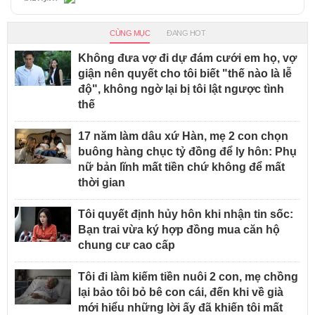
CÙNG MỤC
ĐANG HOT
Không đưa vợ đi dự đám cưới em họ, vợ
giận nên quyết cho tôi biết "thế nào là lễ
độ", không ngờ lại bị tôi lật ngược tình
thế
17 năm làm dâu xứ Hàn, mẹ 2 con chọn
buông hàng chục tỷ đồng để ly hôn: Phụ
nữ bản lĩnh mất tiền chứ không để mất
thời gian
Tôi quyết định hủy hôn khi nhận tin sốc:
Bạn trai vừa ký hợp đồng mua căn hộ
chung cư cao cấp
Tôi đi làm kiếm tiền nuôi 2 con, mẹ chồng
lại bảo tôi bỏ bê con cái, đến khi về già
mới hiểu những lời ấy đã khiến tôi mất