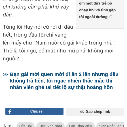
ôm một đứa trẻ bỏ
chị không cần phải khổ vậy
chạy khi vô tình gặp
đâu.
tôi ngoài đường
Từng lời Huy nói cứ rơi đi đâu
hết, trong đầu tôi chỉ vang
lên mấy chữ "Nam nuôi cô gái khác trong nhà".
Thế là tôi ngu, có mắt như mù phải không mọi
người?...
Bạn gái mới quen mời đi ăn 2 lần nhưng đều
không trả tiền, tôi ngạc nhiên thắc mắc thì
nhân viên ghé tai tiết lộ sự thật hoảng hồn
Chia sẻ
Sao chép link
Tags:
Lứa Đôi
Tiệc Sinh Nhật
Lập Trình Viên
Sinh Nhật Bạn Tra