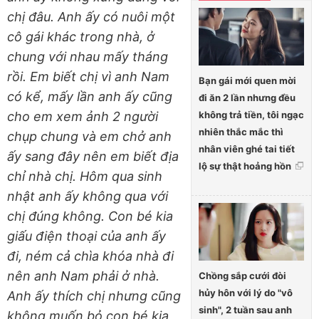
chị đâu. Anh ấy có nuôi một
cô gái khác trong nhà, ở
chung với nhau mấy tháng
rồi. Em biết chị vì anh Nam
Bạn gái mới quen mời
có kể, mấy lần anh ấy cũng
đi ăn 2 lần nhưng đều
không trả tiền, tôi ngạc
cho em xem ảnh 2 người
nhiên thắc mắc thì
chụp chung và em chở anh
nhân viên ghé tai tiết
ấy sang đây nên em biết địa
lộ sự thật hoảng hồn
chỉ nhà chị. Hôm qua sinh
nhật anh ấy không qua với
chị đúng không. Con bé kia
giấu điện thoại của anh ấy
đi, ném cả chìa khóa nhà đi
nên anh Nam phải ở nhà.
Chồng sắp cưới đòi
hủy hôn với lý do "vô
Anh ấy thích chị nhưng cũng
sinh", 2 tuần sau anh
không muốn bỏ con bé kia,