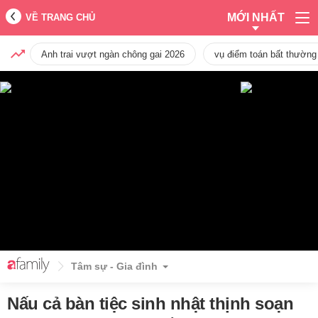
MỚI NHẤT
VỀ TRANG CHỦ
Anh trai vượt ngàn chông gai 2026
vụ điểm toán bất thường
Tâm sự - Gia đình
Nấu cả bàn tiệc sinh nhật thịnh soạn