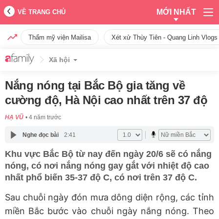
MỚI NHẤT
VỀ TRANG CHỦ
Thẩm mỹ viện Mailisa
Xét xử Thùy Tiên - Quang Linh Vlogs
Xã hội
Nắng nóng tại Bắc Bộ gia tăng về
cường độ, Hà Nội cao nhất trên 37 độ
HẠ VŨ
4 năm trước
Nghe đọc bài
2:41
Khu vực Bắc Bộ từ nay đến ngày 20/6 sẽ có nắng
nóng, có nơi nắng nóng gay gắt với nhiệt độ cao
nhất phổ biến 35-37 độ C, có nơi trên 37 độ C.
Sau chuỗi ngày đón mưa dông diện rộng, các tỉnh
miền Bắc bước vào chuỗi ngày nắng nóng. Theo