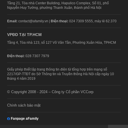
Tầng 21, Tòa nhà Center Building, Hapulico Complex, Số 01, phố
Nguyễn Huy Tưởng, phường Thanh Xuân, thành phố Hà Nội
Email:
contact@afamily.vn |
Điện thoại:
024 7309 5555, máy lẻ 62.370
VPĐD TẠI TP.HCM
Tầng 4, Tòa nhà 123, số 127 Võ Văn Tần, Phường Xuân Hòa, TPHCM
Điện thoại:
028 7307 7979
Giấy phép thiết lập trang thông tin điện tử tổng hợp trên mạng số
2217/GP-TTĐT do Sở Thông tin và Truyền thông Hà Nội cấp ngày 10
tháng 4 năm 2019
© Copyright 2008 - 2024 – Công ty Cổ phần VCCorp
Chính sách bảo mật
Fanpage aFamily