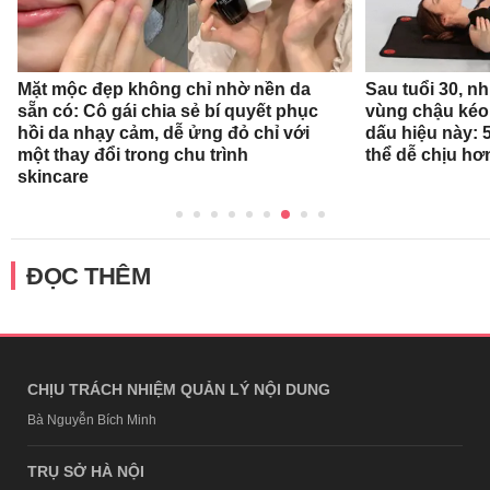
Mặt mộc đẹp không chỉ nhờ nền da
Sau tuổi 30, n
sẵn có: Cô gái chia sẻ bí quyết phục
vùng chậu kéo
hồi da nhạy cảm, dễ ửng đỏ chỉ với
dấu hiệu này: 
một thay đổi trong chu trình
thể dễ chịu hơ
skincare
ĐỌC THÊM
CHỊU TRÁCH NHIỆM QUẢN LÝ NỘI DUNG
Bà Nguyễn Bích Minh
TRỤ SỞ HÀ NỘI