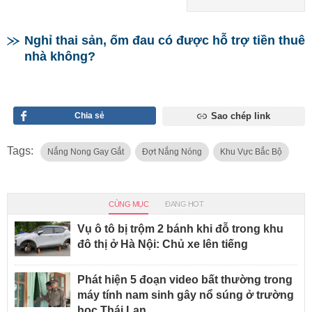
Nghỉ thai sản, ốm đau có được hỗ trợ tiền thuê
nhà không?
Chia sẻ
Sao chép link
Tags:
Nắng Nong Gay Gắt
Đợt Nắng Nóng
Khu Vực Bắc Bộ
CÙNG MỤC
ĐANG HOT
Vụ ô tô bị trộm 2 bánh khi đỗ trong khu
đô thị ở Hà Nội: Chủ xe lên tiếng
Phát hiện 5 đoạn video bất thường trong
máy tính nam sinh gây nổ súng ở trường
học Thái Lan