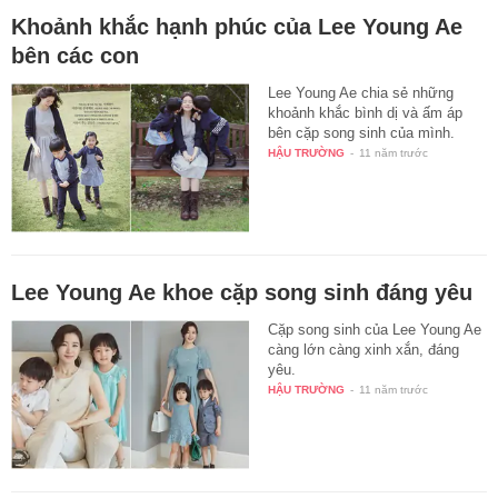
Khoảnh khắc hạnh phúc của Lee Young Ae
bên các con
Lee Young Ae chia sẻ những
khoảnh khắc bình dị và ấm áp
bên cặp song sinh của mình.
HẬU TRƯỜNG
-
11 năm trước
Lee Young Ae khoe cặp song sinh đáng yêu
Cặp song sinh của Lee Young Ae
càng lớn càng xinh xắn, đáng
yêu.
HẬU TRƯỜNG
-
11 năm trước