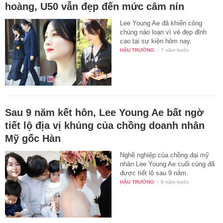
hoàng, U50 vẫn đẹp đến mức câm nín
Lee Young Ae đã khiến công
chúng náo loạn vì vẻ đẹp đỉnh
cao tại sự kiện hôm nay.
HẬU TRƯỜNG
-
7 năm trước
Sau 9 năm kết hôn, Lee Young Ae bất ngờ
tiết lộ địa vị khủng của chồng doanh nhân
Mỹ gốc Hàn
Nghề nghiệp của chồng đại mỹ
nhân Lee Young Ae cuối cùng đã
được tiết lộ sau 9 năm.
HẬU TRƯỜNG
-
8 năm trước