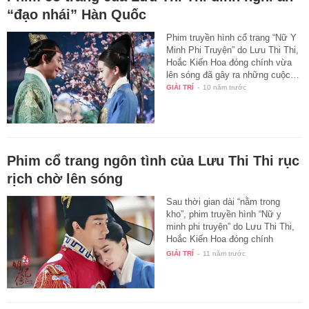
“đạo nhái” Hàn Quốc
Phim truyền hình cổ trang “Nữ Y
Minh Phi Truyện” do Lưu Thi Thi,
Hoắc Kiến Hoa đóng chính vừa
lên sóng đã gây ra những cuộc…
GIẢI TRÍ
-
10 năm trước
Phim cổ trang ngôn tình của Lưu Thi Thi rục
rịch chờ lên sóng
Sau thời gian dài “nằm trong
kho”, phim truyền hình “Nữ y
minh phi truyện” do Lưu Thi Thi,
Hoắc Kiến Hoa đóng chính
cũng…
GIẢI TRÍ
-
11 năm trước