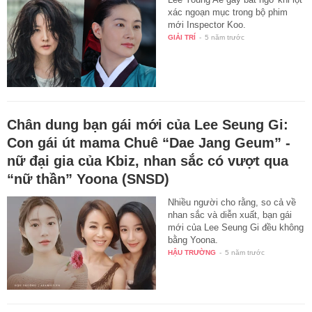
xác ngoạn mục trong bộ phim
mới Inspector Koo.
GIẢI TRÍ
-
5 năm trước
Chân dung bạn gái mới của Lee Seung Gi:
Con gái út mama Chuê “Dae Jang Geum” -
nữ đại gia của Kbiz, nhan sắc có vượt qua
“nữ thần” Yoona (SNSD)
Nhiều người cho rằng, so cả về
nhan sắc và diễn xuất, bạn gái
mới của Lee Seung Gi đều không
bằng Yoona.
HẬU TRƯỜNG
-
5 năm trước