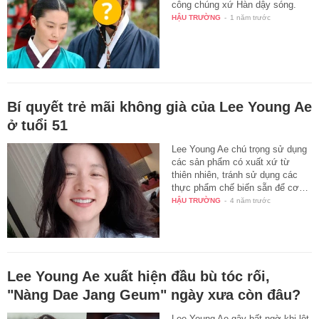
công chúng xứ Hàn dậy sóng.
HẬU TRƯỜNG
-
1 năm trước
Bí quyết trẻ mãi không già của Lee Young Ae
ở tuổi 51
Lee Young Ae chú trọng sử dụng
các sản phẩm có xuất xứ từ
thiên nhiên, tránh sử dụng các
thực phẩm chế biến sẵn để cơ…
HẬU TRƯỜNG
-
4 năm trước
Lee Young Ae xuất hiện đầu bù tóc rối,
"Nàng Dae Jang Geum" ngày xưa còn đâu?
Lee Young Ae gây bất ngờ khi lột