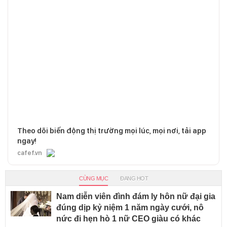
Theo dõi biến động thị trường mọi lúc, mọi nơi, tải app
ngay!
cafef.vn
CÙNG MỤC
ĐANG HOT
Nam diễn viên đình đám ly hôn nữ đại gia
đúng dịp kỷ niệm 1 năm ngày cưới, nô
nức đi hẹn hò 1 nữ CEO giàu có khác