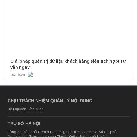
Giải pháp quản trị dữ liệu khách hàng siêu tích hợp! Tư
vấn ngay!
bizfly.vn
CHỊU TRÁCH NHIỆM QUẢN LÝ NỘI DUNG
Bà Nguyễn Bích Minh
TRỤ SỞ HÀ NỘI
Tầng 21, Tòa nhà Center Building, Hapulico Complex, Số 01, phố
Nguyễn Huy Tưởng, phường Thanh Xuân, thành phố Hà Nội