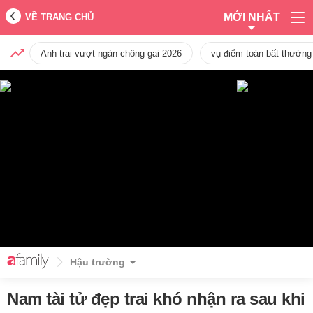
MỚI NHẤT
VỀ TRANG CHỦ
Anh trai vượt ngàn chông gai 2026
vụ điểm toán bất thường
Hậu trường
Nam tài tử đẹp trai khó nhận ra sau khi