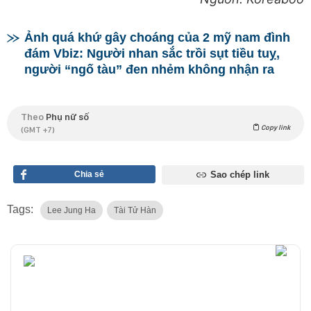
Ảnh quá khứ gây choáng của 2 mỹ nam đình
đám Vbiz: Người nhan sắc trồi sụt tiều tuỵ,
người “ngố tàu” đen nhẻm không nhận ra
Theo
Phụ nữ số
Copy link
(GMT +7)
Chia sẻ
Sao chép link
Tags:
Lee Jung Ha
Tài Tử Hàn