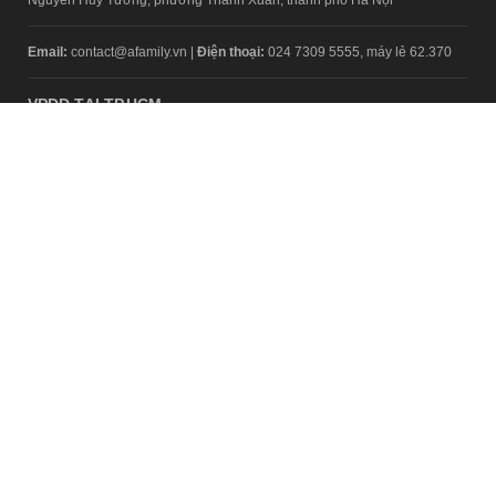
Email:
contact@afamily.vn |
Điện thoại:
024 7309 5555, máy lẻ 62.370
VPĐD TẠI TP.HCM
Tầng 4, Tòa nhà 123, số 127 Võ Văn Tần, Phường Xuân Hòa, TPHCM
Điện thoại:
028 7307 7979
Giấy phép thiết lập trang thông tin điện tử tổng hợp trên mạng số
2217/GP-TTĐT do Sở Thông tin và Truyền thông Hà Nội cấp ngày 10
tháng 4 năm 2019
© Copyright 2008 - 2024 – Công ty Cổ phần VCCorp
Chính sách bảo mật
Fanpage aFamily
Xem bản Desktop