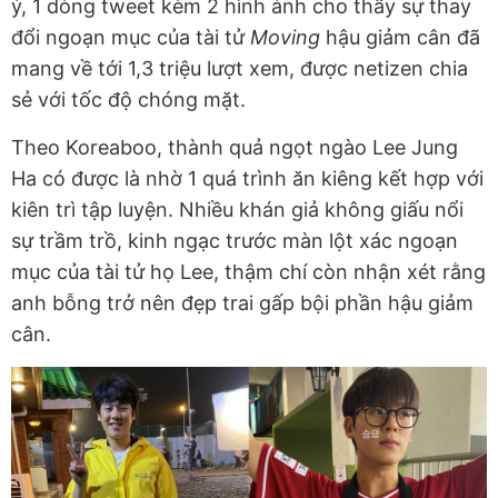
ý, 1 dòng tweet kèm 2 hình ảnh cho thấy sự thay
đổi ngoạn mục của tài tử
Moving
hậu giảm cân đã
mang về tới 1,3 triệu lượt xem, được netizen chia
sẻ với tốc độ chóng mặt.
Theo Koreaboo, thành quả ngọt ngào Lee Jung
Ha có được là nhờ 1 quá trình ăn kiêng kết hợp với
kiên trì tập luyện. Nhiều khán giả không giấu nổi
sự trầm trồ, kinh ngạc trước màn lột xác ngoạn
mục của tài tử họ Lee, thậm chí còn nhận xét rằng
anh bỗng trở nên đẹp trai gấp bội phần hậu giảm
cân.