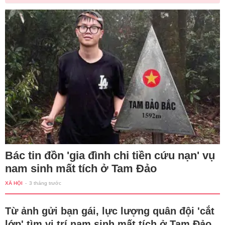
Bác tin đồn 'gia đình chi tiền cứu nạn' vụ
nam sinh mất tích ở Tam Đảo
XÃ HỘI
-
3 tháng trước
Từ ảnh gửi bạn gái, lực lượng quân đội 'cắt
lớp' tìm vị trí nam sinh mất tích ở Tam Đảo