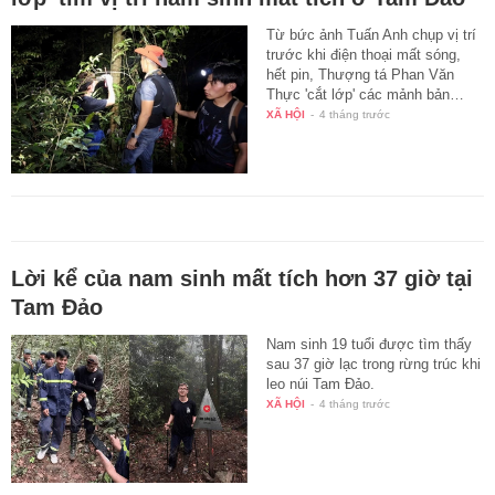
Từ bức ảnh Tuấn Anh chụp vị trí
trước khi điện thoại mất sóng,
hết pin, Thượng tá Phan Văn
Thực 'cắt lớp' các mảnh bản…
XÃ HỘI
-
4 tháng trước
Lời kể của nam sinh mất tích hơn 37 giờ tại
Tam Đảo
Nam sinh 19 tuổi được tìm thấy
sau 37 giờ lạc trong rừng trúc khi
leo núi Tam Đảo.
XÃ HỘI
-
4 tháng trước