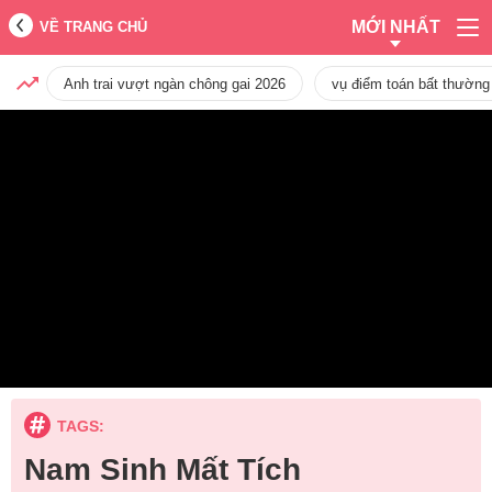
MỚI NHẤT
VỀ TRANG CHỦ
Anh trai vượt ngàn chông gai 2026
vụ điểm toán bất thường
TAGS:
Nam Sinh Mất Tích