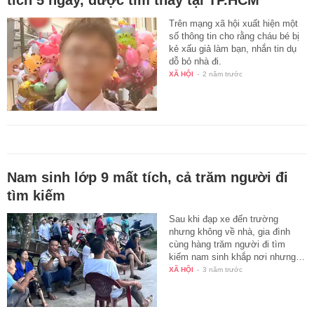
Trên mạng xã hội xuất hiện một
số thông tin cho rằng cháu bé bị
kẻ xấu giả làm bạn, nhắn tin dụ
dỗ bỏ nhà đi.
XÃ HỘI
-
2 năm trước
Nam sinh lớp 9 mất tích, cả trăm người đi
tìm kiếm
Sau khi đạp xe đến trường
nhưng không về nhà, gia đình
cùng hàng trăm người đi tìm
kiếm nam sinh khắp nơi nhưng…
XÃ HỘI
-
3 năm trước