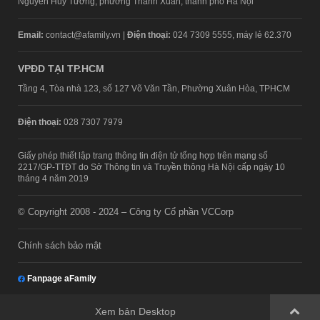
Nguyễn Huy Tưởng, phường Thanh Xuân, thành phố Hà Nội
Email:
contact@afamily.vn |
Điện thoại:
024 7309 5555, máy lẻ 62.370
VPĐD TẠI TP.HCM
Tầng 4, Tòa nhà 123, số 127 Võ Văn Tần, Phường Xuân Hòa, TPHCM
Điện thoại:
028 7307 7979
Giấy phép thiết lập trang thông tin điện tử tổng hợp trên mạng số
2217/GP-TTĐT do Sở Thông tin và Truyền thông Hà Nội cấp ngày 10
tháng 4 năm 2019
© Copyright 2008 - 2024 – Công ty Cổ phần VCCorp
Chính sách bảo mật
Fanpage aFamily
Xem bản Desktop