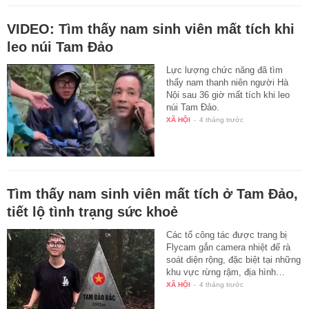
VIDEO: Tìm thấy nam sinh viên mất tích khi
leo núi Tam Đảo
Lực lượng chức năng đã tìm
thấy nam thanh niên người Hà
Nội sau 36 giờ mất tích khi leo
núi Tam Đảo.
XÃ HỘI
-
4 tháng trước
Tìm thấy nam sinh viên mất tích ở Tam Đảo,
tiết lộ tình trạng sức khoẻ
Các tổ công tác được trang bị
Flycam gắn camera nhiệt để rà
soát diện rộng, đặc biệt tại những
khu vực rừng rậm, địa hình…
XÃ HỘI
-
4 tháng trước