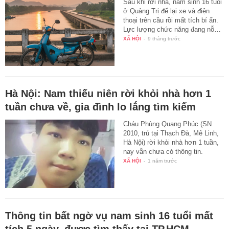
Sau khi rời nhà, nam sinh 16 tuổi
ở Quảng Trị để lại xe và điện
thoại trên cầu rồi mất tích bí ẩn.
Lực lượng chức năng đang nỗ…
XÃ HỘI
-
9 tháng trước
Hà Nội: Nam thiếu niên rời khỏi nhà hơn 1
tuần chưa về, gia đình lo lắng tìm kiếm
Cháu Phùng Quang Phúc (SN
2010, trú tại Thạch Đà, Mê Linh,
Hà Nội) rời khỏi nhà hơn 1 tuần,
nay vẫn chưa có thông tin.
XÃ HỘI
-
1 năm trước
Thông tin bất ngờ vụ nam sinh 16 tuổi mất
tích 5 ngày, được tìm thấy tại TP.HCM