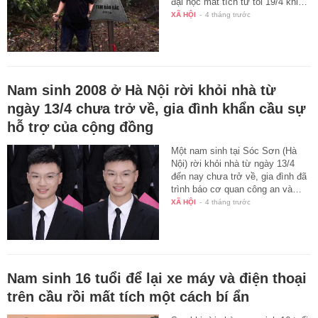
đại học mất tích từ tối 19/4 khi…
XÃ HỘI
-
4 tháng trước
Nam sinh 2008 ở Hà Nội rời khỏi nhà từ
ngày 13/4 chưa trở về, gia đình khẩn cầu sự
hỗ trợ của cộng đồng
Một nam sinh tại Sóc Sơn (Hà
Nội) rời khỏi nhà từ ngày 13/4
đến nay chưa trở về, gia đình đã
trình báo cơ quan công an và…
XÃ HỘI
-
4 tháng trước
Nam sinh 16 tuổi để lại xe máy và điện thoại
trên cầu rồi mất tích một cách bí ẩn