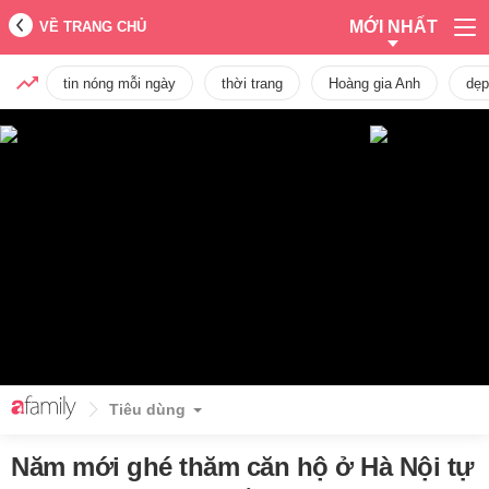
MỚI NHẤT
VỀ TRANG CHỦ
tin nóng mỗi ngày
thời trang
Hoàng gia Anh
dẹp
Tiêu dùng
Năm mới ghé thăm căn hộ ở Hà Nội tự