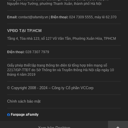
Nguyễn Huy Tưởng, phường Thanh Xuân, thành phố Hà Nội
Email:
contact@afamily.vn |
Điện thoại:
024 7309 5555, máy lẻ 62.370
VPĐD TẠI TP.HCM
Tầng 4, Tòa nhà 123, số 127 Võ Văn Tần, Phường Xuân Hòa, TPHCM
Điện thoại:
028 7307 7979
Giấy phép thiết lập trang thông tin điện tử tổng hợp trên mạng số
2217/GP-TTĐT do Sở Thông tin và Truyền thông Hà Nội cấp ngày 10
tháng 4 năm 2019
© Copyright 2008 - 2024 – Công ty Cổ phần VCCorp
Chính sách bảo mật
Fanpage aFamily
Xem bản Desktop