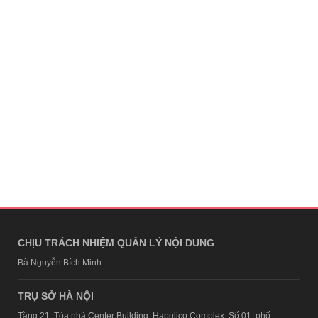
CHỊU TRÁCH NHIỆM QUẢN LÝ NỘI DUNG
Bà Nguyễn Bích Minh
TRỤ SỞ HÀ NỘI
Tầng 21, Tòa nhà Center Building, Hapulico Complex, Số 01, phố