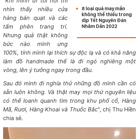
"
Khi mình đi tới nơi thì
8 loại quả may mắn
nhìn thấy nhiều cửa
không thể thiếu trong
hàng bán quạt và các
dịp Tết Nguyên Đán
tấm phên trang trí.
Nhâm Dần 2022
Nhưng quả thật không
bức nào mình ưng
100%, tính mình lại thích sự độc lạ và có khả năng
làm đồ handmade thế là đi ngó nghiêng một
vòng, lên ý tưởng ngay trong đầu.
Sau đó mình đi nghía thử những đồ mình cần có
sẵn luôn không. Và thật may mọi thứ nguyên liệu
có thể loanh quanh tìm trong khu phố cổ, Hàng
Mã, Rươi, Hàng Khoai và Thuốc Bắc
", chị Thu Hiền
chia sẻ.