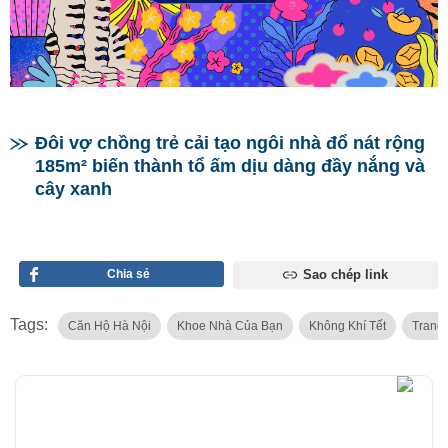
Đôi vợ chồng trẻ cải tạo ngôi nhà đổ nát rộng
185m² biến thành tổ ấm dịu dàng đầy nắng và
cây xanh
Chia sẻ
Sao chép link
Tags:
Căn Hộ Hà Nội
Khoe Nhà Của Bạn
Không Khí Tết
Trang 