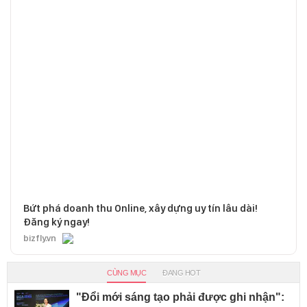
Bứt phá doanh thu Online, xây dựng uy tín lâu dài!
Đăng ký ngay!
bizfly.vn
CÙNG MỤC
ĐANG HOT
"Đổi mới sáng tạo phải được ghi nhận":