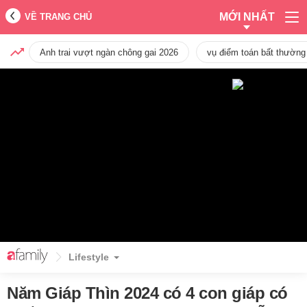
MỚI NHẤT
VỀ TRANG CHỦ
Anh trai vượt ngàn chông gai 2026
vụ điểm toán bất thường
Lifestyle
Năm Giáp Thìn 2024 có 4 con giáp có