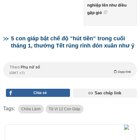
nghiệp lên như diều
gặp gió
5 con giáp bật chế độ "hút tiền" trong cuối
tháng 1, thưởng Tết rủng rỉnh đón xuân như ý
Theo
Phụ nữ số
Copy link
(GMT +7)
Chia sẻ
Sao chép link
Tags:
Chữa Lành
Tử Vi 12 Con Giáp