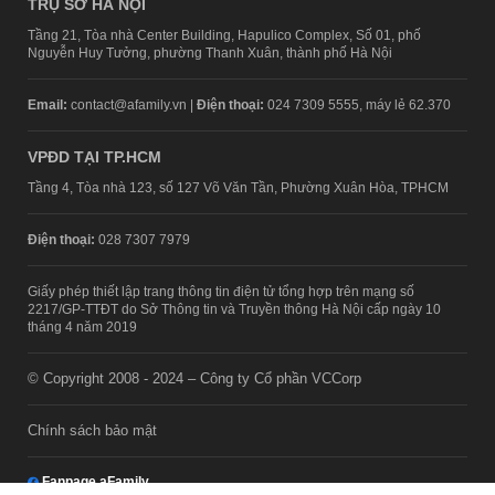
TRỤ SỞ HÀ NỘI
Tầng 21, Tòa nhà Center Building, Hapulico Complex, Số 01, phố
Nguyễn Huy Tưởng, phường Thanh Xuân, thành phố Hà Nội
Email:
contact@afamily.vn |
Điện thoại:
024 7309 5555, máy lẻ 62.370
VPĐD TẠI TP.HCM
Tầng 4, Tòa nhà 123, số 127 Võ Văn Tần, Phường Xuân Hòa, TPHCM
Điện thoại:
028 7307 7979
Giấy phép thiết lập trang thông tin điện tử tổng hợp trên mạng số
2217/GP-TTĐT do Sở Thông tin và Truyền thông Hà Nội cấp ngày 10
tháng 4 năm 2019
© Copyright 2008 - 2024 – Công ty Cổ phần VCCorp
Chính sách bảo mật
Fanpage aFamily