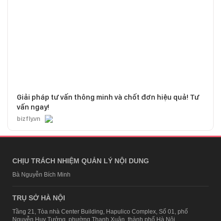
Giải pháp tư vấn thông minh và chốt đơn hiệu quả! Tư
vấn ngay!
bizfly.vn
CHỊU TRÁCH NHIỆM QUẢN LÝ NỘI DUNG
Bà Nguyễn Bích Minh
TRỤ SỞ HÀ NỘI
Tầng 21, Tòa nhà Center Building, Hapulico Complex, Số 01, phố
Nguyễn Huy Tưởng, phường Thanh Xuân, thành phố Hà Nội