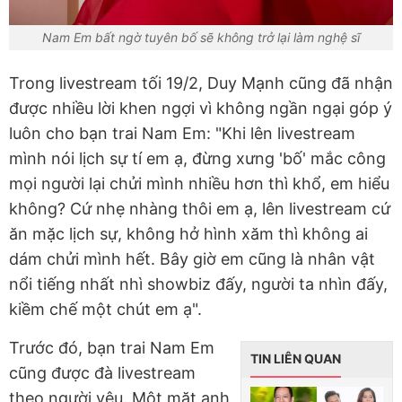
Nam Em bất ngờ tuyên bố sẽ không trở lại làm nghệ sĩ
Trong livestream tối 19/2, Duy Mạnh cũng đã nhận
được nhiều lời khen ngợi vì không ngần ngại góp ý
luôn cho bạn trai Nam Em:
"Khi lên livestream
mình nói lịch sự tí em ạ, đừng xưng 'bố' mắc công
mọi người lại chửi mình nhiều hơn thì khổ, em hiểu
không? Cứ nhẹ nhàng thôi em ạ, lên livestream cứ
ăn mặc lịch sự, không hở hình xăm thì không ai
dám chửi mình hết. Bây giờ em cũng là nhân vật
nổi tiếng nhất nhì showbiz đấy, người ta nhìn đấy,
kiềm chế một chút em ạ".
Trước đó, bạn trai Nam Em
TIN LIÊN QUAN
cũng được đà livestream
theo người yêu. Một mặt anh