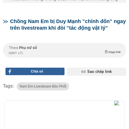
Chồng Nam Em bị Duy Mạnh "chỉnh đốn" ngay
trên livestream khi đòi "tác động vật lý"
Theo
Phụ nữ số
Copy link
(GMT +7)
Chia sẻ
Sao chép link
Tags:
Nam Em Livestream Bóc Phốt