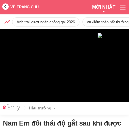
MỚI NHẤT
VỀ TRANG CHỦ
Anh trai vượt ngàn chông gai 2026
vụ điểm toán bất thường
Hậu trường
Nam Em đổi thái độ gắt sau khi được