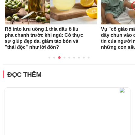
Rộ trào lưu uống 1 thìa dầu ô liu
Vụ "cô giáo mầ
pha chanh trước khi ngủ: Có thực
dây chun vào c
sự giúp đẹp da, giảm táo bón và
tin của người
"thải độc" như lời đồn?
những con sâ
ĐỌC THÊM