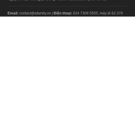
Email:
contact@afamily.vn |
Điện thoại:
024 7309 5555, máy lẻ 62.370
VPĐD TẠI TP.HCM
Tầng 4, Tòa nhà 123, số 127 Võ Văn Tần, Phường Xuân Hòa, TPHCM
Điện thoại:
028 7307 7979
Giấy phép thiết lập trang thông tin điện tử tổng hợp trên mạng số
2217/GP-TTĐT do Sở Thông tin và Truyền thông Hà Nội cấp ngày 10
tháng 4 năm 2019
© Copyright 2008 - 2024 – Công ty Cổ phần VCCorp
Chính sách bảo mật
Fanpage aFamily
Xem bản Desktop