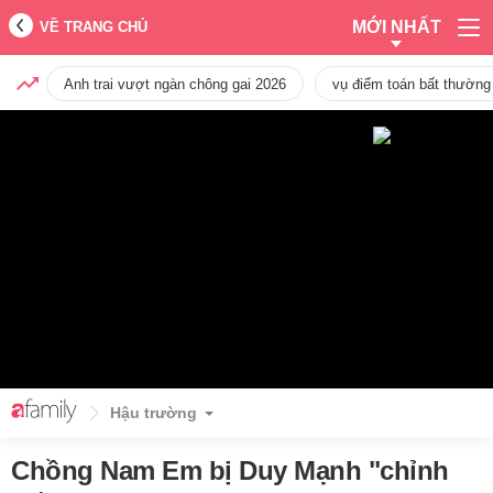
MỚI NHẤT
VỀ TRANG CHỦ
Anh trai vượt ngàn chông gai 2026
vụ điểm toán bất thường
Hậu trường
Chồng Nam Em bị Duy Mạnh "chỉnh