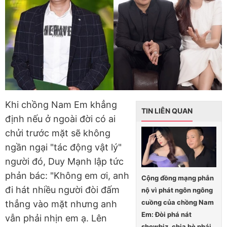
Khi chồng Nam Em khẳng
TIN LIÊN QUAN
định nếu ở ngoài đời có ai
chửi trước mặt sẽ không
ngần ngại "tác động vật lý"
người đó, Duy Mạnh lập tức
phản bác: "Không em ơi, anh
Cộng đồng mạng phẫn
đi hát nhiều người đòi đấm
nộ vì phát ngôn ngông
cuồng của chồng Nam
thẳng vào mặt nhưng anh
Em: Đòi phá nát
vẫn phải nhịn em ạ. Lên
showbiz, chia bè phái