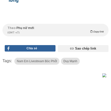
lưng"
Theo
Phụ nữ mới
Copy link
(GMT +7)
Chia sẻ
Sao chép link
Tags:
Nam Em Livestream Bóc Phốt
Duy Mạnh