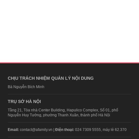
CHỊU TRÁCH NHIỆM QUẢN LÝ NỘI DUNG
Bà Nguyễn Bích Minh
TRỤ SỞ HÀ NỘI
Tầng 21, Tòa nhà Center Building, Hapulico Complex, Số 01, phố
Nguyễn Huy Tưởng, phường Thanh Xuân, thành phố Hà Nội
Email:
contact@afamily.vn |
Điện thoại:
024 7309 5555, máy lẻ 62.370