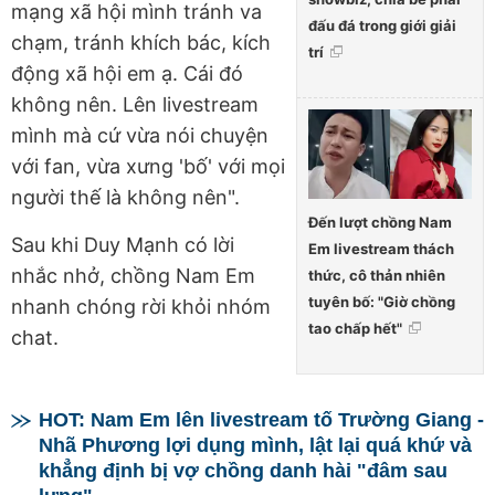
mạng xã hội mình tránh va
đấu đá trong giới giải
chạm, tránh khích bác, kích
trí
động xã hội em ạ. Cái đó
không nên. Lên livestream
mình mà cứ vừa nói chuyện
với fan, vừa xưng 'bố' với mọi
người thế là không nên".
Đến lượt chồng Nam
Sau khi Duy Mạnh có lời
Em livestream thách
nhắc nhở, chồng Nam Em
thức, cô thản nhiên
tuyên bố: "Giờ chồng
nhanh chóng rời khỏi nhóm
tao chấp hết"
chat.
HOT: Nam Em lên livestream tố Trường Giang -
Nhã Phương lợi dụng mình, lật lại quá khứ và
khẳng định bị vợ chồng danh hài "đâm sau