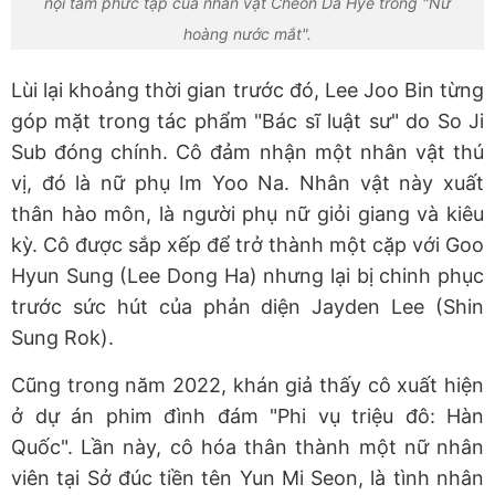
nội tâm phức tạp của nhân vật Cheon Da Hye trong "Nữ
hoàng nước mắt".
Lùi lại khoảng thời gian trước đó, Lee Joo Bin từng
góp mặt trong tác phẩm "Bác sĩ luật sư" do So Ji
Sub đóng chính. Cô đảm nhận một nhân vật thú
vị, đó là nữ phụ Im Yoo Na. Nhân vật này xuất
thân hào môn, là người phụ nữ giỏi giang và kiêu
kỳ. Cô được sắp xếp để trở thành một cặp với Goo
Hyun Sung (Lee Dong Ha) nhưng lại bị chinh phục
trước sức hút của phản diện Jayden Lee (Shin
Sung Rok).
Cũng trong năm 2022, khán giả thấy cô xuất hiện
ở dự án phim đình đám "Phi vụ triệu đô: Hàn
Quốc". Lần này, cô hóa thân thành một nữ nhân
viên tại Sở đúc tiền tên Yun Mi Seon, là tình nhân