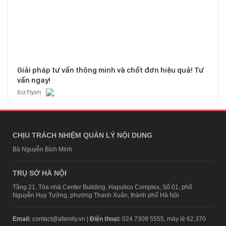
Giải pháp tư vấn thông minh và chốt đơn hiệu quả! Tư
vấn ngay!
bizfly.vn
CHỊU TRÁCH NHIỆM QUẢN LÝ NỘI DUNG
Bà Nguyễn Bích Minh
TRỤ SỞ HÀ NỘI
Tầng 21, Tòa nhà Center Building, Hapulico Complex, Số 01, phố
Nguyễn Huy Tưởng, phường Thanh Xuân, thành phố Hà Nội
Email:
contact@afamily.vn |
Điện thoại:
024 7309 5555, máy lẻ 62.370