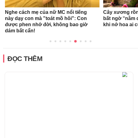
Nghe cách mẹ của nữ MC nổi tiếng
Cây xương rồn
này dạy con mà "toát mồ hôi": Con
bất ngờ “nằm 
được phen nhớ đời, không bao giờ
khi nở hoa ai c
dám bất cẩn!
ĐỌC THÊM