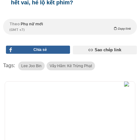
hết vai, hé lộ kết phim?
Theo
Phụ nữ mới
Copy link
(GMT +7)
Chia sẻ
Sao chép link
Tags:
Lee Joo Bin
Vây Hãm: Kẻ Trừng Phạt