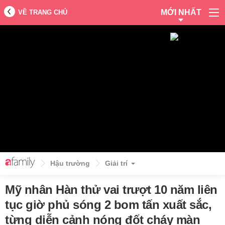
MỚI NHẤT
VỀ TRANG CHỦ
Hậu trường
Giải trí
Mỹ nhân Hàn thử vai trượt 10 năm liên
tục giờ phủ sóng 2 bom tấn xuất sắc,
từng diễn cảnh nóng đốt cháy màn