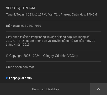
VPĐD TẠI TP.HCM
Tầng 4, Tòa nhà 123, số 127 Võ Văn Tần, Phường Xuân Hòa, TPHCM
Điện thoại:
028 7307 7979
Giấy phép thiết lập trang thông tin điện tử tổng hợp trên mạng số
2217/GP-TTĐT do Sở Thông tin và Truyền thông Hà Nội cấp ngày 10
tháng 4 năm 2019
© Copyright 2008 - 2024 – Công ty Cổ phần VCCorp
Chính sách bảo mật
Fanpage aFamily
Xem bản Desktop