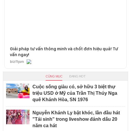
Giải pháp tư vấn thông minh và chốt đơn hiệu quả! Tư
vấn ngay!
bizfly.vn
CÙNG MỤC
ĐANG HOT
Cuộc sống giàu có, sở hữu 3 biệt thự
triệu USD ở Mỹ của Trần Thị Thúy Nga
quê Khánh Hòa, SN 1976
Nguyễn Khánh Ly bật khóc, lần đầu hát
"Tái sinh" trong liveshow đánh dấu 20
năm ca hát