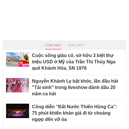
CÙNG MỤC
ĐANG HOT
Cuộc sống giàu có, sở hữu 3 biệt thự
triệu USD ở Mỹ của Trần Thị Thúy Nga
quê Khánh Hòa, SN 1976
Nguyễn Khánh Ly bật khóc, lần đầu hát
"Tái sinh" trong liveshow đánh dấu 20
năm ca hát
Công diễn “Đất Nước Thiên Hùng Ca”:
75 phút khiến khán giả đi từ choáng
ngợp đến vỡ òa