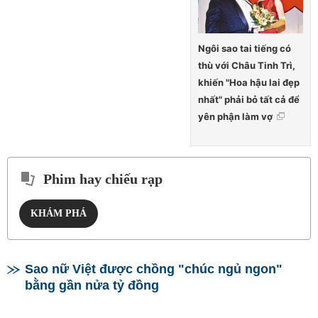
Ngôi sao tai tiếng có
thù với Châu Tinh Trì,
khiến "Hoa hậu lai đẹp
nhất" phải bỏ tất cả để
yên phận làm vợ
Phim hay chiếu rạp
KHÁM PHÁ
Sao nữ Việt được chồng "chúc ngủ ngon"
bằng gần nửa tỷ đồng