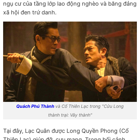
ngụ cư của tầng lớp lao động nghèo và băng đảng
xã hội đen trứ danh.
Quách Phú Thành
và Cổ Thiên Lạc trong "Cửu Long
thành trại: Vây thành"
Tại đây, Lạc Quân được Long Quyền Phong (Cổ
Thiên Lạc) giúp đỡ, cưu mang. Trong bối cảnh