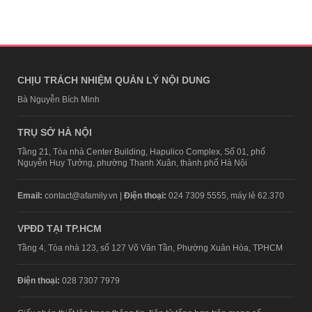
CHỊU TRÁCH NHIỆM QUẢN LÝ NỘI DUNG
Bà Nguyễn Bích Minh
TRỤ SỞ HÀ NỘI
Tầng 21, Tòa nhà Center Building, Hapulico Complex, Số 01, phố
Nguyễn Huy Tưởng, phường Thanh Xuân, thành phố Hà Nội
Email:
contact@afamily.vn |
Điện thoại:
024 7309 5555, máy lẻ 62.370
VPĐD TẠI TP.HCM
Tầng 4, Tòa nhà 123, số 127 Võ Văn Tần, Phường Xuân Hòa, TPHCM
Điện thoại:
028 7307 7979