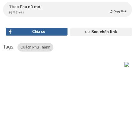
Theo
Phụ nữ mới
Copy link
(GMT +7)
Chia sẻ
Sao chép link
Tags:
Quách Phú Thành