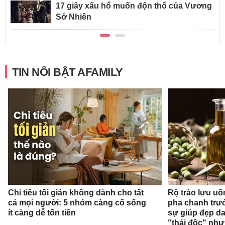
17 giây xấu hổ muốn độn thổ của Vương
Sở Nhiên
TIN NỔI BẬT AFAMILY
Chi tiêu tối giản không dành cho tất
Rộ trào lưu uốn
cả mọi người: 5 nhóm càng cố sống
pha chanh trướ
ít càng dễ tốn tiền
sự giúp đẹp da
"thải độc" như