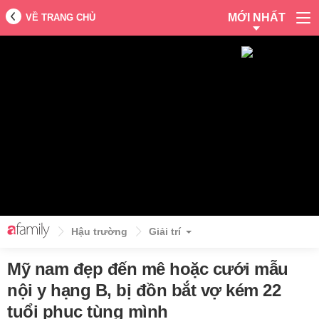
MỚI NHẤT
VỀ TRANG CHỦ
Hậu trường
Giải trí
Mỹ nam đẹp đến mê hoặc cưới mẫu
nội y hạng B, bị đồn bắt vợ kém 22
tuổi phục tùng mình