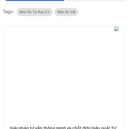
Tags:
Món Ăn Từ Rau Củ
Món Ăn Vật
Giải pháp tư vấn thông minh và chốt đơn hiệu quả! Tư