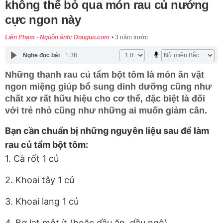
không thể bỏ qua món rau củ nướng
cực ngon này
Liên Phạm - Nguồn ảnh: Douguo.com
3 năm trước
Nghe đọc bài
1:38
Những thanh rau củ tẩm bột tôm là món ăn vặt
ngon miệng giúp bổ sung dinh dưỡng cũng như
chất xơ rất hữu hiệu cho cơ thể, đặc biệt là đối
với trẻ nhỏ cũng như những ai muốn giảm cân.
Bạn cần chuẩn bị những nguyên liệu sau để làm
rau củ tẩm bột tôm:
1. Cà rốt 1 củ
2. Khoai tây 1 củ
3. Khoai lang 1 củ
4. Bơ lạt một ít (hoặc dầu ăn, dầu ngô)