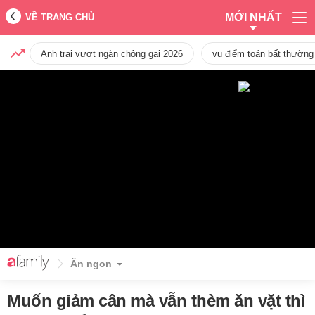
MỚI NHẤT
VỀ TRANG CHỦ
Anh trai vượt ngàn chông gai 2026
vụ điểm toán bất thường
Ăn ngon
Muốn giảm cân mà vẫn thèm ăn vặt thì