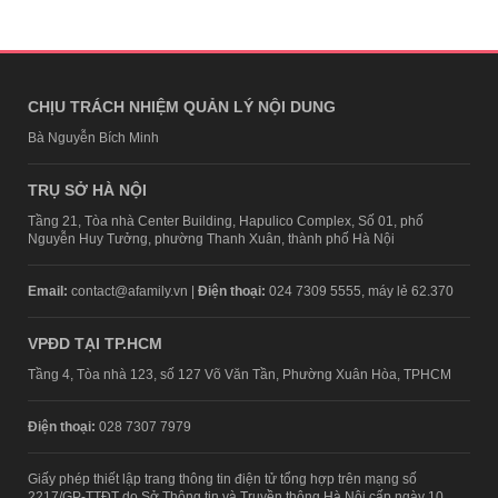
CHỊU TRÁCH NHIỆM QUẢN LÝ NỘI DUNG
Bà Nguyễn Bích Minh
TRỤ SỞ HÀ NỘI
Tầng 21, Tòa nhà Center Building, Hapulico Complex, Số 01, phố
Nguyễn Huy Tưởng, phường Thanh Xuân, thành phố Hà Nội
Email:
contact@afamily.vn |
Điện thoại:
024 7309 5555, máy lẻ 62.370
VPĐD TẠI TP.HCM
Tầng 4, Tòa nhà 123, số 127 Võ Văn Tần, Phường Xuân Hòa, TPHCM
Điện thoại:
028 7307 7979
Giấy phép thiết lập trang thông tin điện tử tổng hợp trên mạng số
2217/GP-TTĐT do Sở Thông tin và Truyền thông Hà Nội cấp ngày 10