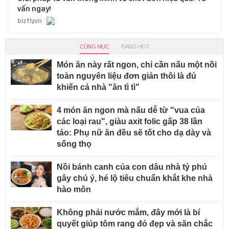
vấn ngay!
bizfly.vn
CÙNG MỤC
ĐANG HOT
Món ăn này rất ngon, chỉ cần nấu một nồi
toàn nguyên liệu đơn giản thôi là đủ
khiến cả nhà "ăn tì tì"
4 món ăn ngon mà nấu dễ từ "vua của
các loại rau", giàu axit folic gấp 38 lần
táo: Phụ nữ ăn đều sẽ tốt cho dạ dày và
sống thọ
Nồi bánh canh của con dâu nhà tỷ phú
gây chú ý, hé lộ tiêu chuẩn khắt khe nhà
hào môn
Không phải nước mắm, đây mới là bí
quyết giúp tôm rang đỏ đẹp và săn chắc