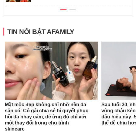
TIN NỔI BẬT AFAMILY
Mặt mộc đẹp không chỉ nhờ nền da
Sau tuổi 30, n
sẵn có: Cô gái chia sẻ bí quyết phục
vùng chậu kéo
hồi da nhạy cảm, dễ ửng đỏ chỉ với
dấu hiệu này: 
một thay đổi trong chu trình
thể dễ chịu hơ
skincare