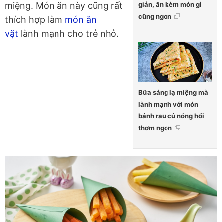
giản, ăn kèm món gì
miệng. Món ăn này cũng rất
cũng ngon
thích hợp làm
món ăn
vặt
lành mạnh cho trẻ nhỏ.
Bữa sáng lạ miệng mà
lành mạnh với món
bánh rau củ nóng hổi
thơm ngon