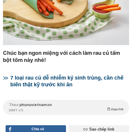
Chúc bạn ngon miệng với cách làm rau củ tẩm
bột tôm này nhé!
7 loại rau củ dễ nhiễm ký sinh trùng, cần chế
biến thật kỹ trước khi ăn
Theo
phunuvietnam.vn
Copy link
(GMT +7)
Chia sẻ
Sao chép link