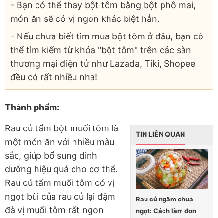
- Bạn có thể thay bột tôm bằng bột phô mai,
món ăn sẽ có vị ngon khác biệt hẳn.
- Nếu chưa biết tìm mua bột tôm ở đâu, bạn có
thể tìm kiếm từ khóa "bột tôm" trên các sàn
thương mại điện tử như Lazada, Tiki, Shopee
đều có rất nhiều nha!
Thành phẩm:
Rau củ tẩm bột muối tôm là
TIN LIÊN QUAN
một món ăn với nhiều màu
sắc, giúp bổ sung dinh
dưỡng hiệu quả cho cơ thể.
Rau củ tẩm muối tôm có vị
ngọt bùi của rau củ lại đậm
Rau củ ngâm chua
đà vị muối tôm rất ngon
ngọt: Cách làm đơn