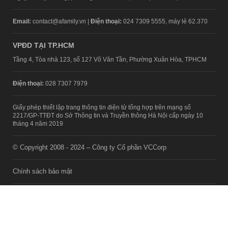
Email:
contact@afamily.vn |
Điện thoại:
024 7309 5555, máy lẻ 62.370
VPĐD TẠI TP.HCM
Tầng 4, Tòa nhà 123, số 127 Võ Văn Tần, Phường Xuân Hòa, TPHCM
Điện thoại:
028 7307 7979
Giấy phép thiết lập trang thông tin điện tử tổng hợp trên mạng số
2217/GP-TTĐT do Sở Thông tin và Truyền thông Hà Nội cấp ngày 10
tháng 4 năm 2019
© Copyright 2008 - 2024 – Công ty Cổ phần VCCorp
Chính sách bảo mật
Fanpage aFamily
Xem bản Desktop