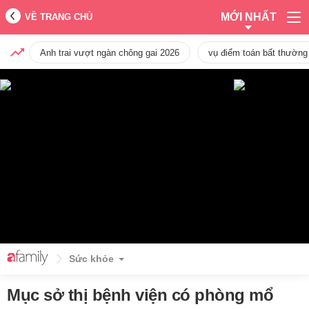
MỚI NHẤT
VỀ TRANG CHỦ
Anh trai vượt ngàn chông gai 2026
vụ điểm toán bất thường
Sức khỏe
Mục sở thị bệnh viện có phòng mổ