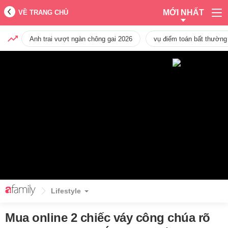
MỚI NHẤT
VỀ TRANG CHỦ
Anh trai vượt ngàn chông gai 2026
vụ điểm toán bất thường
Lifestyle
Mua online 2 chiếc váy công chúa rõ