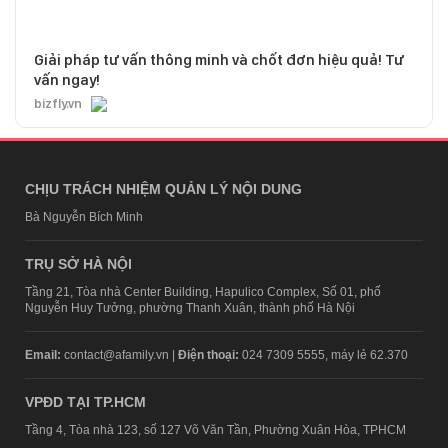
Giải pháp tư vấn thông minh và chốt đơn hiệu quả! Tư
vấn ngay!
bizfly.vn
CHỊU TRÁCH NHIỆM QUẢN LÝ NỘI DUNG
Bà Nguyễn Bích Minh
TRỤ SỞ HÀ NỘI
Tầng 21, Tòa nhà Center Building, Hapulico Complex, Số 01, phố
Nguyễn Huy Tưởng, phường Thanh Xuân, thành phố Hà Nội
Email:
contact@afamily.vn |
Điện thoại:
024 7309 5555, máy lẻ 62.370
VPĐD TẠI TP.HCM
Tầng 4, Tòa nhà 123, số 127 Võ Văn Tần, Phường Xuân Hòa, TPHCM