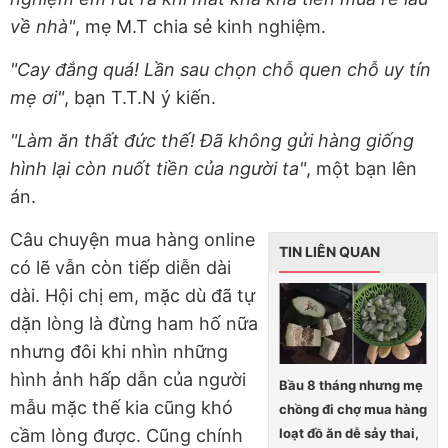
về nhà"
, mẹ M.T chia sẻ kinh nghiệm.
"Cay đắng quá! Lần sau chọn chỗ quen chỗ uy tín
mẹ ơi"
, bạn T.T.N ý kiến.
"Làm ăn thất đức thế! Đã không gửi hàng giống
hình lại còn nuốt tiền của người ta"
, một bạn lên
án.
Câu chuyện mua hàng online
TIN LIÊN QUAN
có lẽ vẫn còn tiếp diễn dài
dài. Hội chị em, mặc dù đã tự
dặn lòng là đừng ham hố nữa
nhưng đôi khi nhìn những
hình ảnh hấp dẫn của người
Bầu 8 tháng nhưng mẹ
mẫu mặc thế kia cũng khó
chồng đi chợ mua hàng
loạt đồ ăn dễ sảy thai,
cầm lòng được. Cũng chính