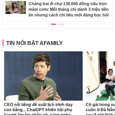
Chàng trai đi chợ 136.000 đồng nấu trọn
mâm cơm: Mỗi tháng chỉ dành 3 triệu tiền
ăn nhưng cách chi tiêu mới đáng học hỏi
TIN NỔI BẬT AFAMILY
CEO nổi tiếng đề xuất lịch trình dạy
Cô gái trong v
con bằng... ChatGPT khiến hội phụ
cuốn ở Đà Nẵn
huynh ầm ầm phẫn nộ, càng nghe
sau 8 giờ lênh