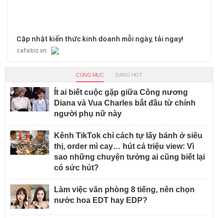
Cập nhật kiến thức kinh doanh mỗi ngày, tải ngay!
cafebiz.vn
CÙNG MỤC
ĐANG HOT
Ít ai biết cuộc gặp giữa Công nương
Diana và Vua Charles bắt đầu từ chính
người phụ nữ này
Kênh TikTok chỉ cách tự lấy bánh ở siêu
thị, order mì cay… hút cả triệu view: Vì
sao những chuyện tưởng ai cũng biết lại
có sức hút?
Làm việc văn phòng 8 tiếng, nên chọn
nước hoa EDT hay EDP?