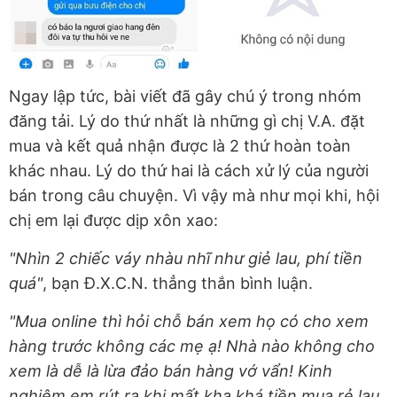
Ngay lập tức, bài viết đã gây chú ý trong nhóm
đăng tải. Lý do thứ nhất là những gì chị V.A. đặt
mua và kết quả nhận được là 2 thứ hoàn toàn
khác nhau. Lý do thứ hai là cách xử lý của người
bán trong câu chuyện. Vì vậy mà như mọi khi, hội
chị em lại được dịp xôn xao:
"Nhìn 2 chiếc váy nhàu nhĩ như giẻ lau, phí tiền
quá"
, bạn Đ.X.C.N. thẳng thắn bình luận.
"Mua online thì hỏi chỗ bán xem họ có cho xem
hàng trước không các mẹ ạ! Nhà nào không cho
xem là dễ là lừa đảo bán hàng vớ vẩn! Kinh
nghiệm em rút ra khi mất kha khá tiền mua rẻ lau