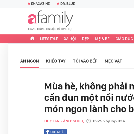
EMAGAZINE
DR. BLUE
LIFESTYLE
XÃ HỘI
ĐẸP
MẸ & BÉ
GIÁO DỤC
ĂN NGON
KHÉO TAY
TÔI VÀO BẾP
MẸO VẶT
Mùa hè, không phải 
cần đun một nồi nước
món ngon lành cho b
HUỆ LAN - ẢNH: SOHU,
15:29 25/06/2024
CHIA SẺ