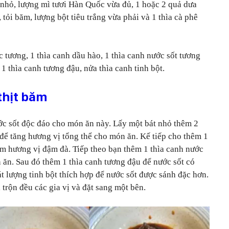
 nhỏ, lượng mì tươi Hàn Quốc vừa đủ, 1 hoặc 2 quả dưa
, tỏi băm, lượng bột tiêu trắng vừa phải và 1 thìa cà phê
 tương, 1 thìa canh dầu hào, 1 thìa canh nước sốt tương
 1 thìa canh tương đậu, nửa thìa canh tinh bột.
thịt băm
ớc sốt độc đáo cho món ăn này. Lấy một bát nhỏ thêm 2
 để tăng hương vị tổng thể cho món ăn. Kế tiếp cho thêm 1
êm hương vị đậm đà. Tiếp theo bạn thêm 1 thìa canh nước
ăn. Sau đó thêm 1 thìa canh tương đậu để nước sốt có
 lượng tinh bột thích hợp để nước sốt được sánh đặc hơn.
trộn đều các gia vị và đặt sang một bên.