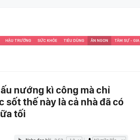
HẬU TRƯỜNG
SỨC KHỎE
TIÊU DÙNG
ĂN NGON
TÂM SỰ - GIA
nấu nướng kì công mà chỉ
 sốt thế này là cả nhà đã có
ữa tối