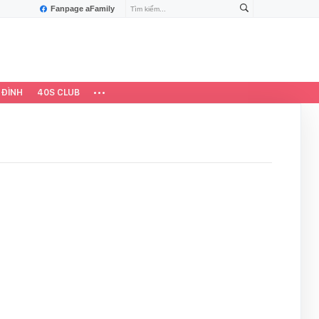
Fanpage aFamily
 ĐÌNH
40S CLUB