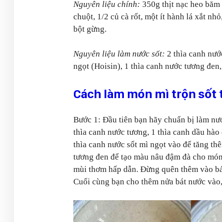
Nguyên liệu chính:
350g thịt nạc heo băm
chuột, 1/2 củ cà rốt, một ít hành lá xắt nhỏ
bột gừng.
Nguyên liệu làm nước sốt:
2 thìa canh nước
ngọt (Hoisin), 1 thìa canh nước tương đen,
Cách làm món mì trộn sốt 
Bước 1: Đầu tiên bạn hãy chuẩn bị làm nư
thìa canh nước tương, 1 thìa canh dầu hào
thìa canh nước sốt mì ngọt vào để tăng th
tương đen để tạo màu nâu đậm đà cho món 
mùi thơm hấp dẫn. Đừng quên thêm vào bát
Cuối cùng bạn cho thêm nửa bát nước vào, 