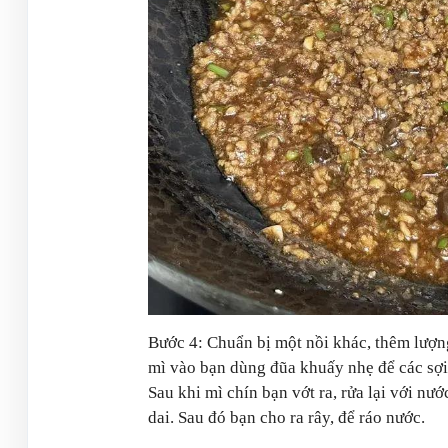
Bước 4: Chuẩn bị một nồi khác, thêm lượng
mì vào bạn dùng đũa khuấy nhẹ để các sợi
Sau khi mì chín bạn vớt ra, rửa lại với n
dai. Sau đó bạn cho ra rây, để ráo nước.