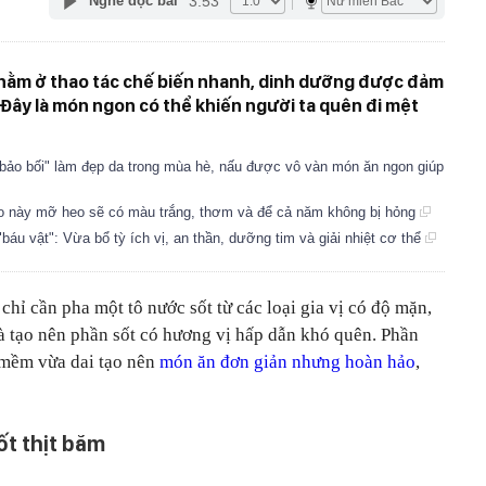
3:53
Nghe đọc bài
 nằm ở thao tác chế biến nhanh, dinh dưỡng được đảm
Đây là món ngon có thể khiến người ta quên đi mệt
"bảo bối" làm đẹp da trong mùa hè, nấu được vô vàn món ăn ngon giúp
ẹo này mỡ heo sẽ có màu trắng, thơm và để cả năm không bị hỏng
báu vật": Vừa bổ tỳ ích vị, an thần, dưỡng tim và giải nhiệt cơ thể
chỉ cần pha một tô nước sốt từ các loại gia vị có độ mặn,
à tạo nên phần sốt có hương vị hấp dẫn khó quên. Phần
a mềm vừa dai tạo nên
món ăn đơn giản nhưng hoàn hảo
,
ốt thịt băm