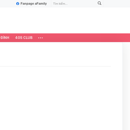
Fanpage aFamily
 ĐÌNH
40S CLUB