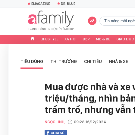
EMAGAZINE
DR. BLUE
tin nóng mỗi ngà
LIFESTYLE
XÃ HỘI
ĐẸP
MẸ & BÉ
GIÁO DỤC
TIÊU DÙNG
THỊ TRƯỜNG
CHI TIÊU
NHÀ & XE
Mua được nhà và xe 
triệu/tháng, nhìn bản
trầm trồ, nhưng vẫn t
NGỌC LINH,
09:28 16/12/2024
CHIA SẺ