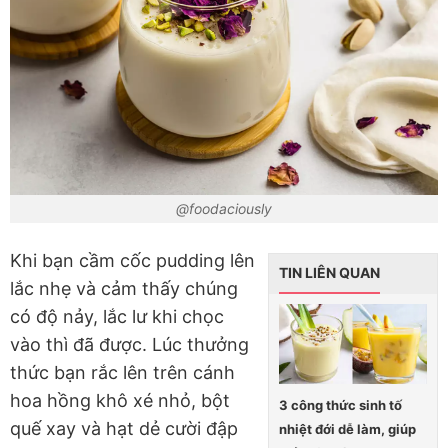
@foodaciously
Khi bạn cầm cốc pudding lên
TIN LIÊN QUAN
lắc nhẹ và cảm thấy chúng
có độ nảy, lắc lư khi chọc
vào thì đã được. Lúc thưởng
thức bạn rắc lên trên cánh
hoa hồng khô xé nhỏ, bột
3 công thức sinh tố
quế xay và hạt dẻ cười đập
nhiệt đới dễ làm, giúp