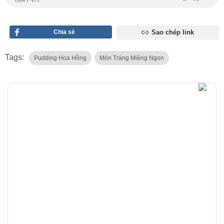
(GMT +7)
Chia sẻ
Sao chép link
Tags:
Pudding Hoa Hồng
Món Tráng Miệng Ngon