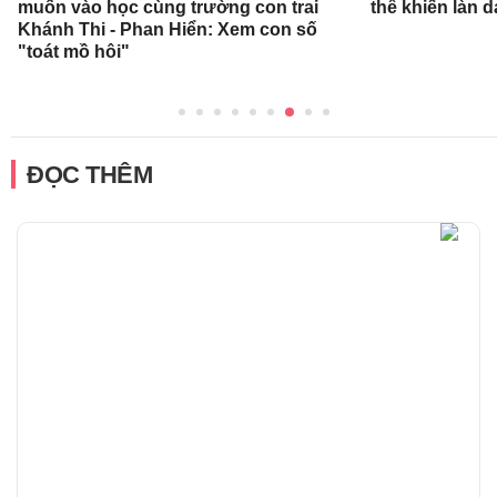
muốn vào học cùng trường con trai
thể khiến làn 
Khánh Thi - Phan Hiển: Xem con số
"toát mồ hôi"
ĐỌC THÊM