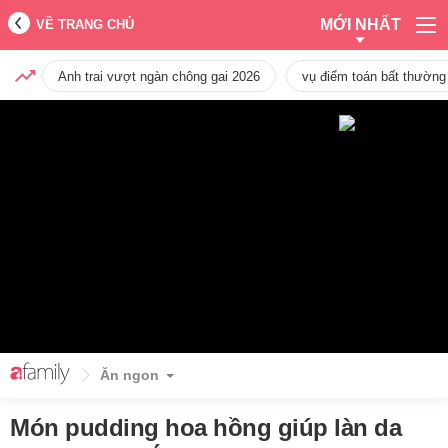
MỚI NHẤT
VỀ TRANG CHỦ
Anh trai vượt ngàn chông gai 2026
vụ điểm toán bất thường
Ăn ngon
Món pudding hoa hồng giúp làn da