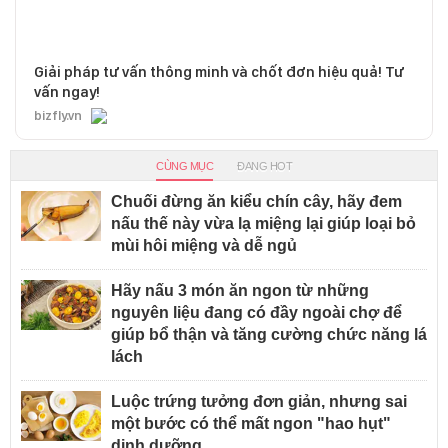
Giải pháp tư vấn thông minh và chốt đơn hiệu quả! Tư
vấn ngay!
bizfly.vn
CÙNG MỤC
ĐANG HOT
Chuối đừng ăn kiểu chín cây, hãy đem
nấu thế này vừa lạ miệng lại giúp loại bỏ
mùi hôi miệng và dễ ngủ
Hãy nấu 3 món ăn ngon từ những
nguyên liệu đang có đầy ngoài chợ để
giúp bổ thận và tăng cường chức năng lá
lách
Luộc trứng tưởng đơn giản, nhưng sai
một bước có thể mất ngon "hao hụt"
dinh dưỡng