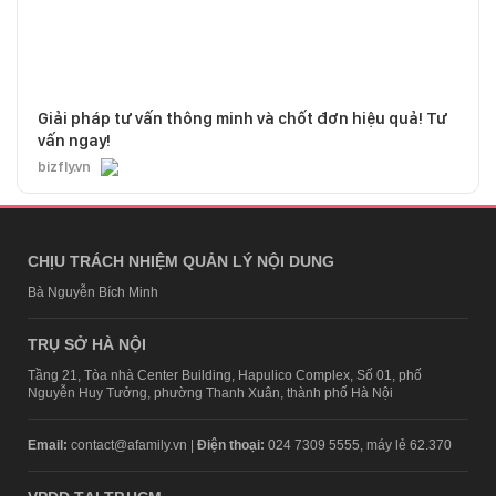
Giải pháp tư vấn thông minh và chốt đơn hiệu quả! Tư
vấn ngay!
bizfly.vn
CHỊU TRÁCH NHIỆM QUẢN LÝ NỘI DUNG
Bà Nguyễn Bích Minh
TRỤ SỞ HÀ NỘI
Tầng 21, Tòa nhà Center Building, Hapulico Complex, Số 01, phố
Nguyễn Huy Tưởng, phường Thanh Xuân, thành phố Hà Nội
Email:
contact@afamily.vn |
Điện thoại:
024 7309 5555, máy lẻ 62.370