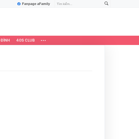
Fanpage aFamily
 ĐÌNH
40S CLUB