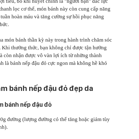
i tiểu, bổ khí huyết chính là "người bạn" đắc lực
 thanh lọc cơ thể, món bánh này còn cung cấp năng
ện tuần hoàn máu và tăng cường sự hồi phục năng
bức.
ua món bánh thần kỳ này trong hành trình chăm sóc
. Khi thưởng thức, bạn không chỉ được tận hưởng
à còn nhận được vô vàn lợi ích từ những thành
ính là bánh nếp đậu đỏ cực ngon mà không hề khó
m bánh nếp đậu đỏ đẹp da
àm bánh nếp đậu đỏ
50g đường (lượng đường có thể tăng hoặc giảm tùy
nh).