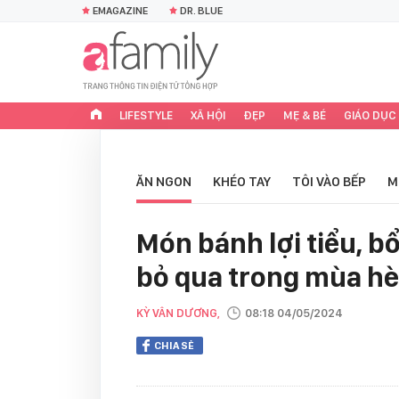
EMAGAZINE
DR. BLUE
LIFESTYLE
XÃ HỘI
ĐẸP
MẸ & BÉ
GIÁO DỤC
ĂN NGON
KHÉO TAY
TÔI VÀO BẾP
M
Món bánh lợi tiểu, b
bỏ qua trong mùa hè 
KỲ VÂN DƯƠNG,
08:18 04/05/2024
CHIA SẺ