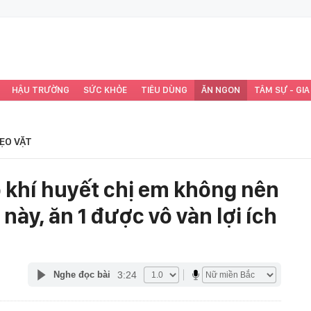
HẬU TRƯỜNG
SỨC KHỎE
TIÊU DÙNG
ĂN NGON
TÂM SỰ - GIA
ẸO VẶT
ổ khí huyết chị em không nên
này, ăn 1 được vô vàn lợi ích
3:24
Nghe đọc bài