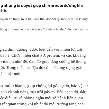
g những bí quyết giúp chị em nuôi dưỡng khí
 hè.
xuyên ăn trong mùa hè, vừa thải độc tốt lại tăng sức đề kháng
hóng thì mùa hè nhớ bổ sung "tứ bảo sắc đẹp" để nuôi dưỡng
giàu dinh dưỡng, được biết đến với nhiều lợi ích
mùa hè. Chứa nhiều chất xơ, protein, và các khoáng
c vitamin như B6, đậu đỏ giúp tăng cường hệ thống
 tốt. Trong mùa hè, đậu đỏ còn có công dụng giải
giảm mệt mỏi.
 antioxidants, giúp chống lại gốc tự do, bảo vệ cơ
 cao và ánh nắng mặt trời gây ra. Bên cạnh đó, đậu
ệc điều trị và phòng ngừa một số bệnh liên quan
 rất quan trọng khi nhiệt độ môi trường tăng cao.