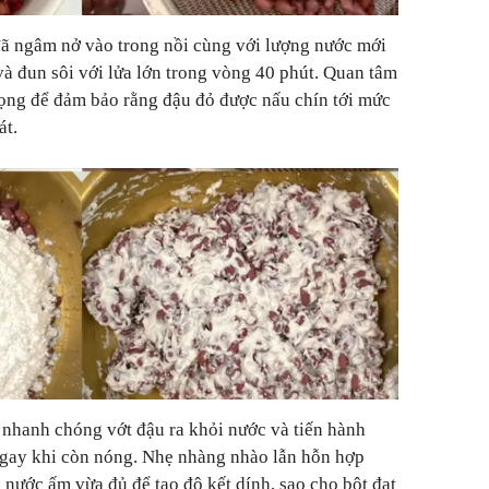
đã ngâm nở vào trong nồi cùng với lượng nước mới
và đun sôi với lửa lớn trong vòng 40 phút. Quan tâm
trọng để đảm bảo rằng đậu đỏ được nấu chín tới mức
át.
 nhanh chóng vớt đậu ra khỏi nước và tiến hành
ngay khi còn nóng. Nhẹ nhàng nhào lẫn hỗn hợp
 nước ấm vừa đủ để tạo độ kết dính, sao cho bột đạt