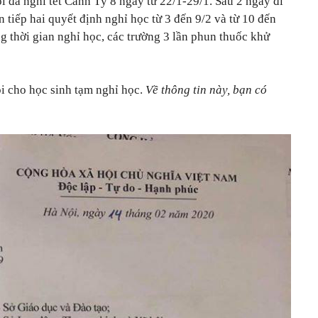
i đã nghỉ tết Canh Tý 8 ngày từ 22/1-29/1. Sau 2 ngày đi
 tiếp hai quyết định nghỉ học từ 3 đến 9/2 và từ 10 đến
 thời gian nghỉ học, các trường 3 lần phun thuốc khử
i cho học sinh tạm nghỉ học.
Về thông tin này, bạn có