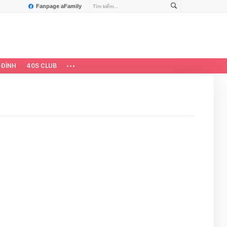
Fanpage aFamily
 ĐÌNH
40S CLUB