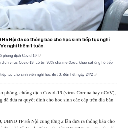
Hà Nội đã có thông báo cho học sinh tiếp tục nghỉ
ược nghỉ thêm 1 tuần.
để phòng dịch Covid-19
 dịch virus Covid-19, có tới 93% cha mẹ được khảo sát ủng hộ tiếp
iếp tục cho sinh viên nghỉ học đợt 3, đến hết ngày 24/2
ạo phòng, chống dịch Covid-19 (virus Corona hay nCoV),
ã đưa ra quyết định cho học sinh các cấp trên địa bàn
9, UBND TP Hà Nội cũng từng 2 lần đưa ra thông báo cho