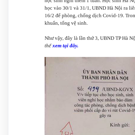
học sinh nghỉ thêm 1 tuần. Học sinh Hà Nộ
học vào 30/1 và 31/1, UBND Hà Nội ra liên
16/2 để phòng, chống dịch Covid-19. Trong
khuẩn, tổng vệ sinh.
Như vậy, đây là lần thứ 3, UBND TP Hà Nộ
thể
xem tại đây.