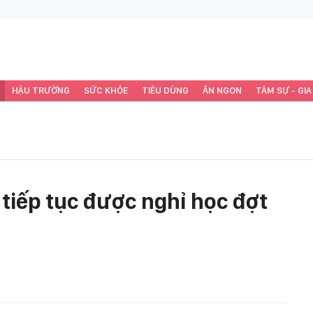
HẬU TRƯỜNG
SỨC KHỎE
TIÊU DÙNG
ĂN NGON
TÂM SỰ - GIA
 tiếp tục được nghỉ học đợt