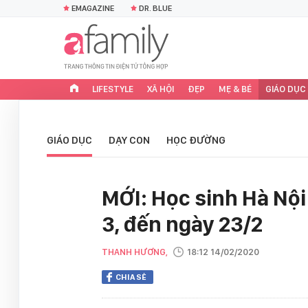
EMAGAZINE
DR. BLUE
LIFESTYLE
XÃ HỘI
ĐẸP
MẸ & BÉ
GIÁO DỤC
GIÁO DỤC
DẠY CON
HỌC ĐƯỜNG
MỚI: Học sinh Hà Nội
3, đến ngày 23/2
THANH HƯƠNG,
18:12 14/02/2020
CHIA SẺ