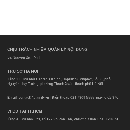
CHỊU TRÁCH NHIỆM QUẢN LÝ NỘI DUNG
Bà Nguyễn Bích Minh
TRỤ SỞ HÀ NỘI
Tầng 21, Tòa nhà Center Building, Hapulico Complex, Số 01, phố
Nguyễn Huy Tưởng, phường Thanh Xuân, thành phố Hà Nội
Email:
contact@afamily.vn |
Điện thoại:
024 7309 5555, máy lẻ 62.370
VPĐD TẠI TP.HCM
Tầng 4, Tòa nhà 123, số 127 Võ Văn Tần, Phường Xuân Hòa, TPHCM