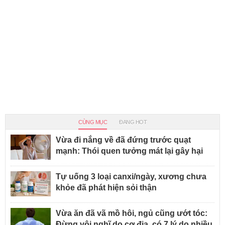
CÙNG MỤC
ĐANG HOT
Vừa đi nắng về đã đứng trước quạt
mạnh: Thói quen tưởng mát lại gây hại
Tự uống 3 loại canxi/ngày, xương chưa
khỏe đã phát hiện sỏi thận
Vừa ăn đã vã mồ hôi, ngủ cũng ướt tóc:
Đừng vội nghĩ do cơ địa, có 7 lý do nhiều