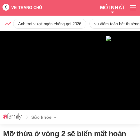
MỚI NHẤT
VỀ TRANG CHỦ
Anh trai vượt ngàn chông gai 2026
vụ điểm toán bất thường
Sức khỏe
Mỡ thừa ở vòng 2 sẽ biến mất hoàn