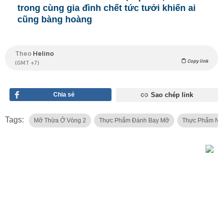
trong cùng gia đình chết tức tưởi khiến ai
cũng bàng hoàng
Theo
Helino
Copy link
(GMT +7)
Chia sẻ
Sao chép link
Tags:
Mỡ Thừa Ở Vòng 2
Thực Phẩm Đánh Bay Mỡ
Thực Phẩm Nê