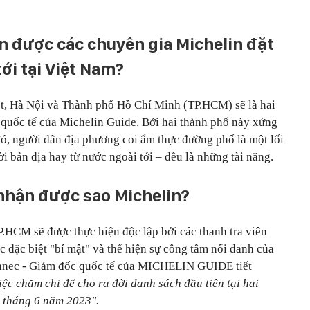
n được các chuyên gia Michelin đặt
ới tại Việt Nam?
ết, Hà Nội và Thành phố Hồ Chí Minh (TP.HCM) sẽ là hai
 quốc tế của Michelin Guide. Bởi hai thành phố này xứng
đó, người dân địa phương coi ẩm thực đường phố là một lối
i bản địa hay từ nước ngoài tới – đều là những tài năng.
 nhận được sao Michelin?
.HCM sẽ được thực hiện độc lập bởi các thanh tra viên
c đặc biệt "bí mật" và thể hiện sự công tâm nổi danh của
ennec - Giám đốc quốc tế của MICHELIN GUIDE tiết
iệc chăm chỉ để cho ra đời danh sách đầu tiên tại hai
o tháng 6 năm 2023".