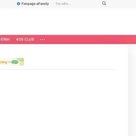
Fanpage aFamily
 ĐÌNH
40S CLUB