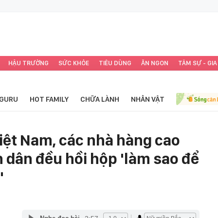
HẬU TRƯỜNG
SỨC KHỎE
TIÊU DÙNG
ĂN NGON
TÂM SỰ - GIA
GURU
HOT FAMILY
CHỮA LÀNH
NHÂN VẬT
iệt Nam, các nhà hàng cao
 dân đều hồi hộp 'làm sao để
'