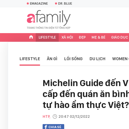
EMAGAZINE
DR. BLUE
LIFESTYLE
XÃ HỘI
ĐẸP
MẸ & BÉ
GIÁO DỤC
LIFESTYLE
ĂN GÌ
LỐI SỐNG
DU LỊCH
WOMEN 
Michelin Guide đến V
cấp đến quán ăn bình
tự hào ẩm thực Việt?
HTP,
20:47 02/12/2022
CHIA SẺ