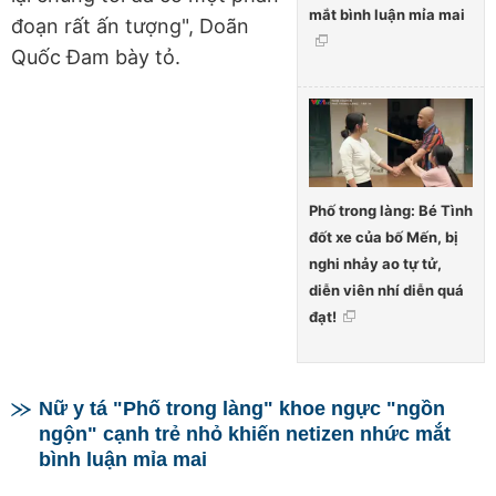
mắt bình luận mỉa mai
đoạn rất ấn tượng", Doãn
Quốc Đam bày tỏ.
Phố trong làng: Bé Tình
đốt xe của bố Mến, bị
nghi nhảy ao tự tử,
diễn viên nhí diễn quá
đạt!
Nữ y tá "Phố trong làng" khoe ngực "ngồn
ngộn" cạnh trẻ nhỏ khiến netizen nhức mắt
bình luận mỉa mai