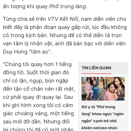
ấn tượng khi quay
Phố trong làng
.
Từng chia sẻ trên
VTV Kết Nối
, nam diễn viên cho
biết đây là phân đoạn quay gấp rút, lúc đầu không
có trong kịch bản. Nhưng để có thể diễn tả trọn
vẹn tâm lý nhân vật, anh đã bàn bạc với diễn viên
Duy Hưng "tắm ao".
"Chúng tôi quay hơn 1 tiếng
TIN LIÊN QUAN
đồng hồ. Suốt thời gian đó
chỉ có lặn, ngụp, bùn ngập
đến tận cổ chân nên rất mệt,
cứ phải quay đi quay lại. Sau
khi ghi hình xong tôi có cảm
Nữ y tá "Phố trong
giác choáng váng, một tiếng
làng" khoe ngực "ngồn
ngộn" cạnh trẻ nhỏ
sau mới đỡ dần. Nhưng đổi
khiến netizen nhức
lại chúng tôi đã có một phân