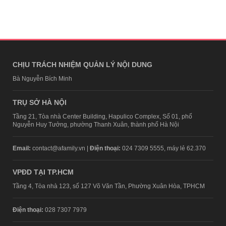
CHỊU TRÁCH NHIỆM QUẢN LÝ NỘI DUNG
Bà Nguyễn Bích Minh
TRỤ SỞ HÀ NỘI
Tầng 21, Tòa nhà Center Building, Hapulico Complex, Số 01, phố
Nguyễn Huy Tưởng, phường Thanh Xuân, thành phố Hà Nội
Email:
contact@afamily.vn |
Điện thoại:
024 7309 5555, máy lẻ 62.370
VPĐD TẠI TP.HCM
Tầng 4, Tòa nhà 123, số 127 Võ Văn Tần, Phường Xuân Hòa, TPHCM
Điện thoại:
028 7307 7979