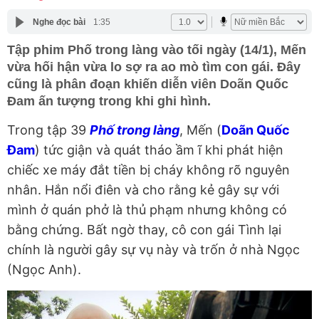
Nghe đọc bài
1:35
Tập phim Phố trong làng vào tối ngày (14/1), Mến
vừa hối hận vừa lo sợ ra ao mò tìm con gái. Đây
cũng là phân đoạn khiến diễn viên Doãn Quốc
Đam ấn tượng trong khi ghi hình.
Trong tập 39
Phố trong làng
, Mến (
Doãn Quốc
Đam
) tức giận và quát tháo ầm ĩ khi phát hiện
chiếc xe máy đắt tiền bị cháy không rõ nguyên
nhân. Hắn nổi điên và cho rằng kẻ gây sự với
mình ở quán phở là thủ phạm nhưng không có
bằng chứng. Bất ngờ thay, cô con gái Tình lại
chính là người gây sự vụ này và trốn ở nhà Ngọc
(Ngọc Anh).