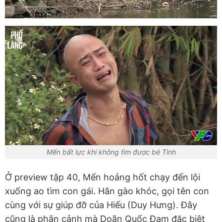
Mến bất lực khi không tìm được bé Tình
Ở preview tập 40, Mến hoảng hốt chạy đến lội
xuống ao tìm con gái. Hắn gào khóc, gọi tên con
cùng với sự giúp đỡ của Hiếu (Duy Hưng). Đây
cũng là phân cảnh mà
Doãn Quốc Đam
đặc biệt