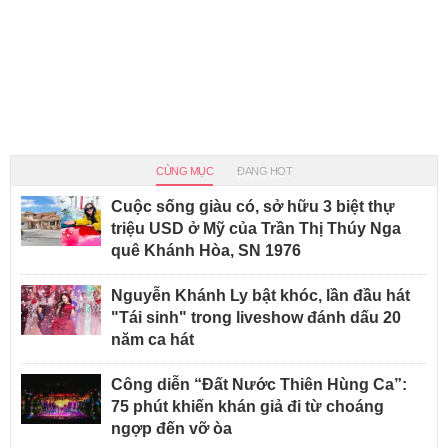
CÙNG MỤC
ĐANG HOT
Cuộc sống giàu có, sở hữu 3 biệt thự
triệu USD ở Mỹ của Trần Thị Thúy Nga
quê Khánh Hòa, SN 1976
Nguyễn Khánh Ly bật khóc, lần đầu hát
"Tái sinh" trong liveshow đánh dấu 20
năm ca hát
Công diễn “Đất Nước Thiên Hùng Ca”:
75 phút khiến khán giả đi từ choáng
ngợp đến vỡ òa