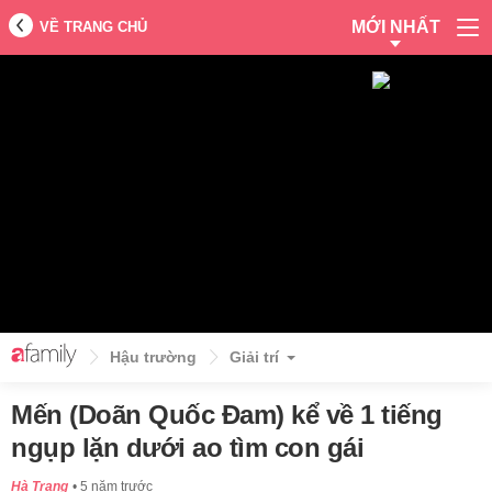
MỚI NHẤT
VỀ TRANG CHỦ
Hậu trường
Giải trí
Mến (Doãn Quốc Đam) kể về 1 tiếng
ngụp lặn dưới ao tìm con gái
Hà Trang
5 năm trước