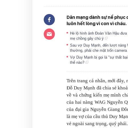
Dân mạng dành sự nể phục c
luôn hết lòng vì con vì cháu.
Hé lộ hình ảnh Đoàn Văn Hậu đưa g
mẹ chồng gây chú ý
Sau vợ Duy Mạnh, đến lượt nàng W
thường, phải che mặt trốn camera
Vợ Duy Mạnh bị gọi là "sự thất bại
thế nào?
Trên trang cá nhân, mới đây
Đỗ Duy Mạnh đã chia sẻ khoản
về và chứng kiến mẹ mình chă
của hai nàng WAG Nguyễn Q
của đại gia Nguyễn Giang Đôn
là mẹ vợ của cầu thủ Duy Mạn
vẻ ngoài sang trọng, quý phái.