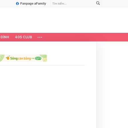
Fanpage aFamily
 ĐÌNH
40S CLUB