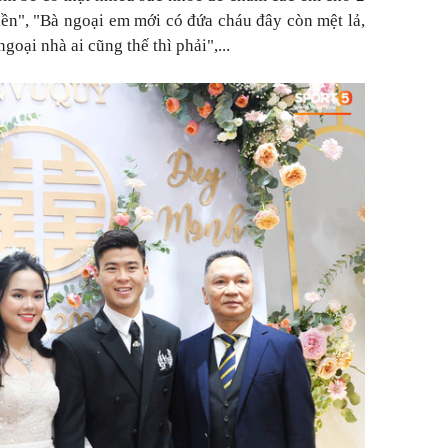
iền", "Bà ngoại em mới có đứa cháu đây còn mệt lả,
ngoại nhà ai cũng thế thì phải",...