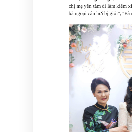
chị mẹ yên tâm đi làm kiếm x
bà ngoại cân hơi bị giỏi", "Bà 