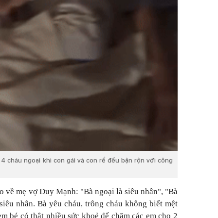
 cháu ngoại khi con gái và con rể đều bận rộn với công
o về mẹ vợ Duy Mạnh: "Bà ngoại là siêu nhân", "Bà
à siêu nhân. Bà yêu cháu, trông cháu không biết mệt
em bé có thật nhiều sức khoẻ để chăm các em cho 2