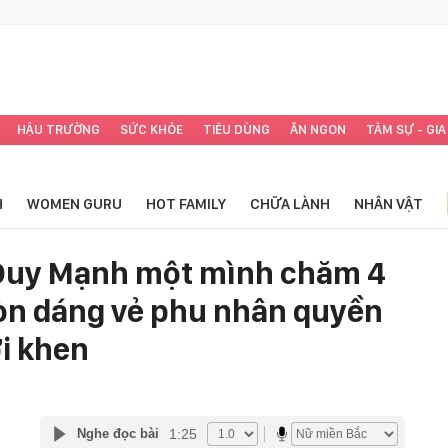
HẬU TRƯỜNG
SỨC KHỎE
TIÊU DÙNG
ĂN NGON
TÂM SỰ - GIA
H
WOMEN GURU
HOT FAMILY
CHỮA LÀNH
NHÂN VẬT
Duy Mạnh một mình chăm 4
òn dáng vẻ phu nhân quyền
i khen
1:25
Nghe đọc bài