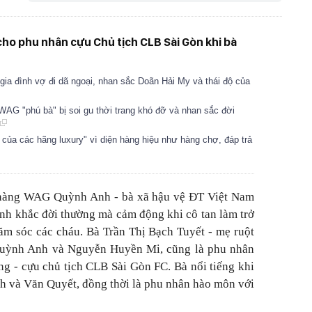
ho phu nhân cựu Chủ tịch CLB Sài Gòn khi bà
ia đình vợ đi dã ngoại, nhan sắc Doãn Hải My và thái độ của
AG "phú bà" bị soi gu thời trang khó đỡ và nhan sắc đời
 của các hãng luxury" vì diện hàng hiệu như hàng chợ, đáp trả
, nàng WAG Quỳnh Anh - bà xã hậu vệ ĐT Việt Nam
h khắc đời thường mà cảm động khi cô tan làm trở
m sóc các cháu. Bà Trần Thị Bạch Tuyết - mẹ ruột
uỳnh Anh và Nguyễn Huyền Mi, cũng là phu nhân
g - cựu chủ tịch CLB Sài Gòn FC. Bà nổi tiếng khi
h và Văn Quyết, đồng thời là phu nhân hào môn với