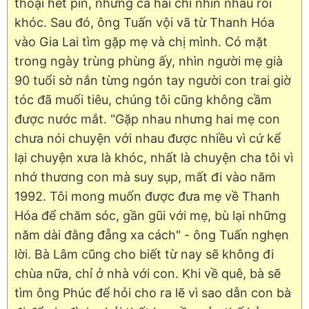
thoại hết pin, nhưng cả hai chỉ nhìn nhau rồi
khóc. Sau đó, ông Tuấn vội vã từ Thanh Hóa
vào Gia Lai tìm gặp mẹ và chị mình. Có mặt
trong ngày trùng phùng ấy, nhìn người mẹ già
90 tuổi sờ nắn từng ngón tay người con trai giờ
tóc đã muối tiêu, chúng tôi cũng không cầm
được nước mắt. "Gặp nhau nhưng hai mẹ con
chưa nói chuyện với nhau được nhiều vì cứ kể
lại chuyện xưa là khóc, nhất là chuyện cha tôi vì
nhớ thương con mà suy sụp, mất đi vào năm
1992. Tôi mong muốn được đưa mẹ về Thanh
Hóa để chăm sóc, gần gũi với mẹ, bù lại những
năm dài đằng đẵng xa cách" - ông Tuấn nghẹn
lời. Bà Lâm cũng cho biết từ nay sẽ không đi
chùa nữa, chỉ ở nhà với con. Khi về quê, bà sẽ
tìm ông Phúc để hỏi cho ra lẽ vì sao dẫn con bà