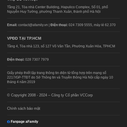
Tầng 21, Tòa nhà Center Building, Hapulico Complex, Số 01, phố
Nguyễn Huy Tưởng, phường Thanh Xuân, thành phố Hà Nội
Email:
contact@afamily.vn |
Điện thoại:
024 7309 5555, máy lẻ 62.370
VPĐD TẠI TP.HCM
Tầng 4, Tòa nhà 123, số 127 Võ Văn Tần, Phường Xuân Hòa, TPHCM
Điện thoại:
028 7307 7979
Giấy phép thiết lập trang thông tin điện tử tổng hợp trên mạng số
2217/GP-TTĐT do Sở Thông tin và Truyền thông Hà Nội cấp ngày 10
tháng 4 năm 2019
© Copyright 2008 - 2024 – Công ty Cổ phần VCCorp
Chính sách bảo mật
Fanpage aFamily