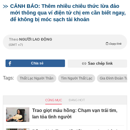
CẢNH BÁO: Thêm nhiều chiêu thức lừa đảo
mới thông qua ví điện tử chị em cần biết ngay,
để không bị móc sạch tài khoản
Theo
NGƯỜI LAO ĐỘNG
Copy link
(GMT +7)
Chia sẻ
Sao chép link
Tags:
Thất Lạc Người Thân
Tìm Người Thất Lạc
Gia Đình Đoàn Tụ 
CÙNG MỤC
ĐANG HOT
Trao giọt máu hồng: Chạm vạn trái tim,
lan tỏa tình người