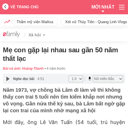
MỚI NHẤT
VỀ TRANG CHỦ
Thẩm mỹ viện Mailisa
Xét xử Thùy Tiên - Quang Linh Vlogs
Xã hội
Mẹ con gặp lại nhau sau gần 50 năm
thất lạc
Bài và ảnh: Hoàng Thanh
4 năm trước
Nghe đọc bài
4:51
Năm 1973, vợ chồng bà Lâm đi làm về thì không
thấy con trai 5 tuổi nên tìm kiếm khắp nơi nhưng
vô vọng. Gần nửa thế kỷ sau, bà Lâm bất ngờ gặp
lại con trai của mình nhờ mạng xã hội
Mới đây, ông Lê Văn Tuấn (54 tuổi, trú huyện