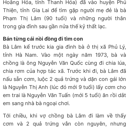
Hoằng Hóa, tỉnh Thanh Hóa) đã vào huyện Phú
Thiện, tỉnh Gia Lai để tìm gặp người mẹ đẻ là bà
Phạm Thị Lâm (90 tuổi) và những người thân
trong gia đình sau gần nửa thế kỷ thất lạc.
Bán từng cái nồi đồng đi tìm con
Bà Lâm kể trước kia gia đình bà ở thị xã Phủ Lý,
tỉnh Hà Nam. Vào một ngày năm 1973, bà và
chồng là ông Nguyễn Văn Quốc cùng đi chia lúa,
chia rơm của hợp tác xã. Trước khi đi, bà Lâm đã
nấu sẵn cơm, luộc 2 quả trứng và dặn con gái lớn
là Nguyễn Thị Anh (lúc đó mới 9 tuổi) lấy cơm cho
em trai là Nguyễn Văn Tuấn (mới 5 tuổi) ăn rồi dắt
em sang nhà bà ngoại chơi.
Tới chiều, khi vợ chồng bà Lâm đi làm về thấy
cơm và 2 quả trứng vẫn còn nguyên, nhưng