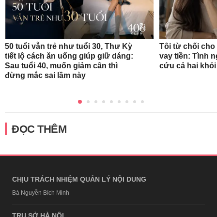
50 tuổi vẫn trẻ như tuổi 30, Thư Kỳ
Tôi từ chối ch
tiết lộ cách ăn uống giúp giữ dáng:
vay tiền: Tình 
Sau tuổi 40, muốn giảm cân thì
cứu cả hai khỏ
đừng mắc sai lầm này
ĐỌC THÊM
CHỊU TRÁCH NHIỆM QUẢN LÝ NỘI DUNG
Bà Nguyễn Bích Minh
TRỤ SỞ HÀ NỘI