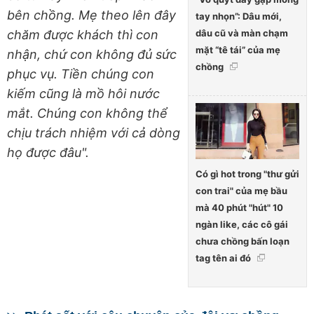
bên chồng. Mẹ theo lên đây
tay nhọn”: Dâu mới,
dâu cũ và màn chạm
chăm được khách thì con
mặt “tê tái” của mẹ
nhận, chứ con không đủ sức
chồng
phục vụ. Tiền chúng con
kiếm cũng là mồ hôi nước
mắt. Chúng con không thể
chịu trách nhiệm với cả dòng
họ được đâu".
Có gì hot trong "thư gửi
con trai" của mẹ bầu
mà 40 phút "hút" 10
ngàn like, các cô gái
chưa chồng bấn loạn
tag tên ai đó