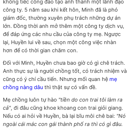
không tiếc công đào tạo anh thành một lãnh đạo
công ty. 5 năm sau khi kết hôn, Minh đã là phó
giám đốc, thường xuyên phụ trách những dự án
lớn. Đồng thời anh mở thêm một công ty dịch vụ,
để đáp ứng các nhu cầu của công ty mẹ. Ngược
lại, Huyền lui về sau, chọn một công việc nhàn
hơn để có thời gian chăm con.
Đối với Minh, Huyền chưa bao giờ có gì chê trách.
Anh thực sự là người chồng tốt, có trách nhiệm và
cũng có ý chí cầu tiến. Nhưng mối quan hệ
mẹ
chồng nàng dâu
thì thật sự có vấn đề.
Mẹ chồng luôn tự hào
"tiền do con trai tôi làm ra
cả"
, đi đâu cũng khoe khoang con trai giỏi giang.
Nếu có ai hỏi về Huyền, bà lại bĩu môi chê bai:
"Nó
ngoài cái mác con gái thành phố ra thì có gì đâu.