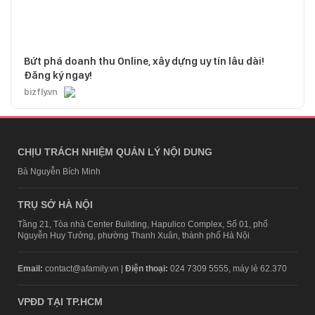
Bứt phá doanh thu Online, xây dựng uy tín lâu dài!
Đăng ký ngay!
bizfly.vn
CHỊU TRÁCH NHIỆM QUẢN LÝ NỘI DUNG
Bà Nguyễn Bích Minh
TRỤ SỞ HÀ NỘI
Tầng 21, Tòa nhà Center Building, Hapulico Complex, Số 01, phố
Nguyễn Huy Tưởng, phường Thanh Xuân, thành phố Hà Nội
Email:
contact@afamily.vn |
Điện thoại:
024 7309 5555, máy lẻ 62.370
VPĐD TẠI TP.HCM