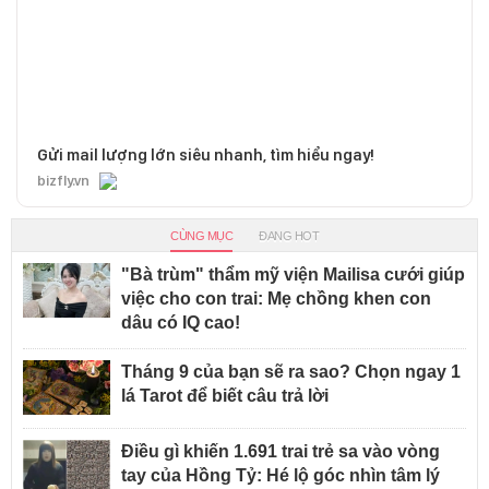
Gửi mail lượng lớn siêu nhanh, tìm hiểu ngay!
bizfly.vn
CÙNG MỤC
ĐANG HOT
"Bà trùm" thẩm mỹ viện Mailisa cưới giúp
việc cho con trai: Mẹ chồng khen con
dâu có IQ cao!
Tháng 9 của bạn sẽ ra sao? Chọn ngay 1
lá Tarot để biết câu trả lời
Điều gì khiến 1.691 trai trẻ sa vào vòng
tay của Hồng Tỷ: Hé lộ góc nhìn tâm lý