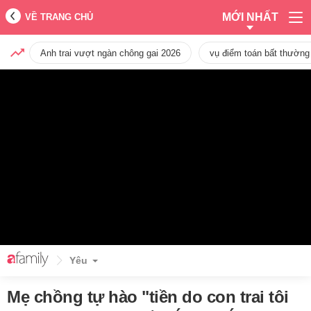
MỚI NHẤT
VỀ TRANG CHỦ
Anh trai vượt ngàn chông gai 2026
vụ điểm toán bất thường
Yêu
Mẹ chồng tự hào "tiền do con trai tôi