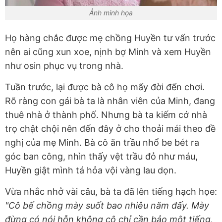
Ảnh minh họa
Họ hàng chắc được mẹ chồng Huyền tư vấn trước
nên ai cũng xun xoe, nịnh bợ Minh và xem Huyền
như osin phục vụ trong nhà.
Tuần trước, lại được bà cô họ mấy đời đến chơi.
Rõ ràng con gái bà ta là nhân viên của Minh, đang
thuê nhà ở thành phố. Nhưng bà ta kiếm cớ nhà
trọ chật chội nên đến đây ở cho thoải mái theo đề
nghị của mẹ Minh. Bà cô ăn trầu nhổ be bét ra
góc ban công, nhìn thấy vệt trầu đỏ như máu,
Huyền giật mình tá hỏa vội vàng lau dọn.
Vừa nhắc nhở vài câu, bà ta đã lên tiếng hạch họe:
"Cô bế chồng mày suốt bao nhiêu năm đấy. Mày
đừng có nói hỗn không cô chỉ cần bảo một tiếng,