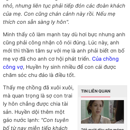
nhỏ, nhưng liên tục phải tiếp đón các đoàn khách
của mẹ. Con cũng chán cảnh này rồi. Nếu mẹ
thích con sẵn sàng ly hôn".
Minh thấy cô làm mạnh tay dù hơi bực nhưng anh
cũng phải công nhận cô nói đúng. Lúc này, anh
mới thì thầm tâm sự với mẹ là anh phải biết ơn bố
mẹ vợ đã cho anh cơ hội phát triển.
Của chồng
công vợ
, Huyền hy sinh nhiều để con cái được
chăm sóc chu đáo là điều tốt.
Thấy mẹ chồng đã xuôi xuôi,
TIN LIÊN QUAN
mà quan trọng là sợ con trai
ly hôn chẳng được chia tài
sản. Huyền dội thêm một
gáo nước lạnh:
"Con tuyên
bố từ nay miễn tiếp khách
“Vỏ quýt dày gặp móng