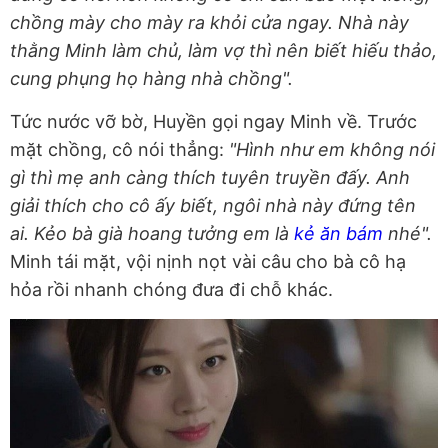
chồng mày cho mày ra khỏi cửa ngay. Nhà này
thằng Minh làm chủ, làm vợ thì nên biết hiếu thảo,
cung phụng họ hàng nhà chồng".
Tức nước vỡ bờ, Huyền gọi ngay Minh về. Trước
mặt chồng, cô nói thẳng:
"Hình như em không nói
gì thì mẹ anh càng thích tuyên truyền đấy. Anh
giải thích cho cô ấy biết, ngôi nhà này đứng tên
ai. Kẻo bà già hoang tưởng em là
kẻ ăn bám
nhé".
Minh tái mặt, vội nịnh nọt vài câu cho bà cô hạ
hỏa rồi nhanh chóng đưa đi chỗ khác.