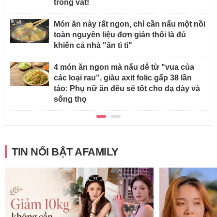
trong vắt!
Món ăn này rất ngon, chỉ cần nấu một nồi
toàn nguyên liệu đơn giản thôi là đủ
khiến cả nhà "ăn tì tì"
4 món ăn ngon mà nấu dễ từ "vua của
các loại rau", giàu axit folic gấp 38 lần
táo: Phụ nữ ăn đều sẽ tốt cho dạ dày và
sống thọ
TIN NỔI BẬT AFAMILY