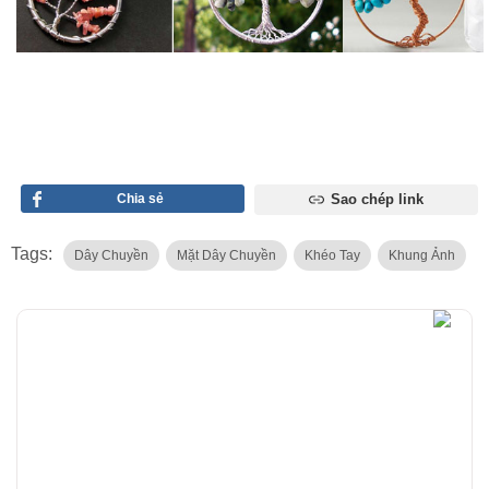
Chia sẻ
Sao chép link
Tags:
Dây Chuyền
Mặt Dây Chuyền
Khéo Tay
Khung Ảnh