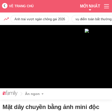
MỚI NHẤT
VỀ TRANG CHỦ
Anh trai vượt ngàn chông gai 2026
vụ điểm toán bất thường
Ăn ngon
Mặt dây chuyền bằng ảnh mini độc