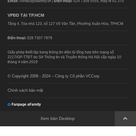
Email:
contact@afamily.vn |
Điện thoại:
024 7309 5555, máy lẻ 62.370
VPĐD TẠI TP.HCM
Tầng 4, Tòa nhà 123, số 127 Võ Văn Tần, Phường Xuân Hòa, TPHCM
Điện thoại:
028 7307 7979
Giấy phép thiết lập trang thông tin điện tử tổng hợp trên mạng số
2217/GP-TTĐT do Sở Thông tin và Truyền thông Hà Nội cấp ngày 10
tháng 4 năm 2019
© Copyright 2008 - 2024 – Công ty Cổ phần VCCorp
Chính sách bảo mật
Fanpage aFamily
Xem bản Desktop