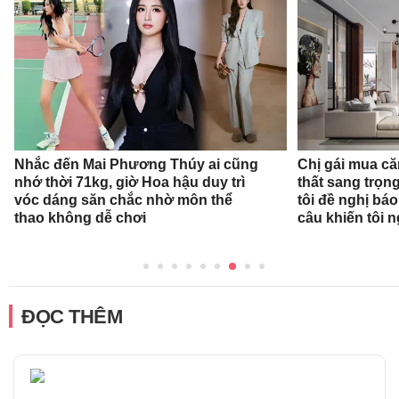
Nhắc đến Mai Phương Thúy ai cũng
Chị gái mua că
nhớ thời 71kg, giờ Hoa hậu duy trì
thất sang trọn
vóc dáng săn chắc nhờ môn thể
tôi đề nghị báo
thao không dễ chơi
câu khiến tôi 
ĐỌC THÊM