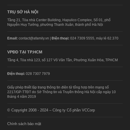
TRỤ SỞ HÀ NỘI
Tầng 21, Tòa nhà Center Building, Hapulico Complex, Số 01, phố
Nguyễn Huy Tưởng, phường Thanh Xuân, thành phố Hà Nội
Email:
contact@afamily.vn |
Điện thoại:
024 7309 5555, máy lẻ 62.370
VPĐD TẠI TP.HCM
Tầng 4, Tòa nhà 123, số 127 Võ Văn Tần, Phường Xuân Hòa, TPHCM
Điện thoại:
028 7307 7979
Giấy phép thiết lập trang thông tin điện tử tổng hợp trên mạng số
2217/GP-TTĐT do Sở Thông tin và Truyền thông Hà Nội cấp ngày 10
tháng 4 năm 2019
© Copyright 2008 - 2024 – Công ty Cổ phần VCCorp
Chính sách bảo mật