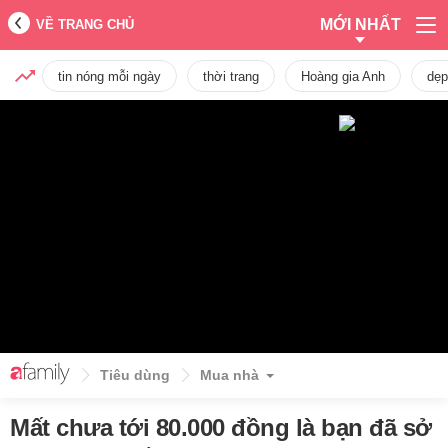
MỚI NHẤT
VỀ TRANG CHỦ
tin nóng mỗi ngày
thời trang
Hoàng gia Anh
dẹp
Tiêu dùng
Mua nhà
Mất chưa tới 80.000 đồng là bạn đã sở