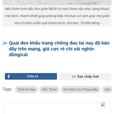
Nến thơm tinh dầu thư giãn NEOP có mùi thơm dịu nhẹ, sảng khoái,
mát lành, thanh khiết giúp phòng bếp nhà bạn có cảm giác thư giãn
như ở chốn miền quê thanh bình. Giá bán: 75.000 đồng.
Quai đeo khẩu trang chống đau tai nay đã bán
đầy trên mạng, giá cực rẻ chỉ vài nghìn
đồng/cái
Chia sẻ
Sao chép link
Tags:
Thiết Kế Đẹp
Nến Thơm
Khử Mùi Cho Phòng Bếp
Già C