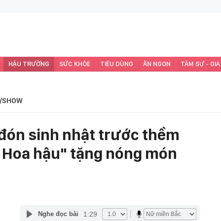
HẬU TRƯỜNG
SỨC KHỎE
TIÊU DÙNG
ĂN NGON
TÂM SỰ - GIA
/SHOW
đón sinh nhật trước thềm
ùm Hoa hậu" tặng nóng món
1:29
Nghe đọc bài