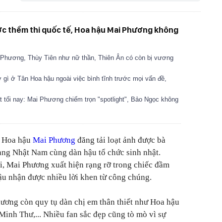
ớc thềm thi quốc tế, Hoa hậu Mai Phương không
 Phương, Thùy Tiên như nữ thần, Thiên Ân có còn bị vương
gì ở Tân Hoa hậu ngoài việc bình tĩnh trước mọi vấn đề,
 tối nay: Mai Phương chiếm trọn "spotlight", Bảo Ngọc không
, Hoa hậu
Mai Phương
đăng tải loạt ảnh được bà
ng Nhật Nam cùng dàn hậu tổ chức sinh nhật.
i, Mai Phương xuất hiện rạng rỡ trong chiếc đầm
ậu nhận được nhiều lời khen từ công chúng.
hương còn quy tụ dàn chị em thân thiết như Hoa hậu
inh Thư,... Nhiều fan sắc đẹp cũng tò mò vì sự