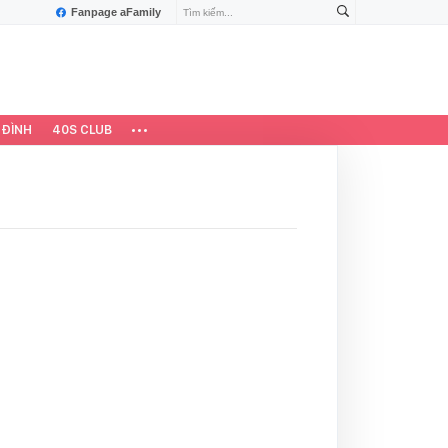
Fanpage aFamily
 ĐÌNH
40S CLUB