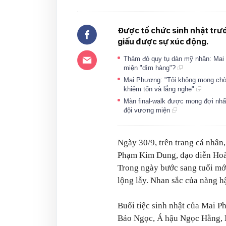
Được tổ chức sinh nhật trư
giấu được sự xúc động.
Thảm đỏ quy tụ dàn mỹ nhân: Mai
miện "dìm hàng"?
Mai Phương: "Tôi không mong chờ 
khiêm tốn và lắng nghe"
Màn final-walk được mong đợi nhất
đội vương miện
Ngày 30/9, trên trang cá nhân
Phạm Kim Dung, đạo diễn Hoà
Trong ngày bước sang tuổi mớ
lộng lẫy. Nhan sắc của nàng h
Buổi tiệc sinh nhật của Mai P
Bảo Ngọc, Á hậu Ngọc Hằng, M