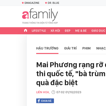
EMAGAZINE
DR. BLUE
LIFESTYLE
XÃ HỘI
ĐẸP
MẸ & BÉ
GIÁO DỤC
HẬU TRƯỜNG
GIẢI TRÍ
PHIM
NHẠC
Mai Phương rạng rỡ 
thi quốc tế, "bà tr
quà đặc biệt
LIÊN HOA,
07:02 01/10/2023
CHIA SẺ