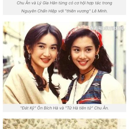
Chu Ân và Lý Gia Hân từng có cơ hội hợp tác trong
Nguyên Chấn Hiệp với "thiên vương" Lê Minh.
"Đát Kỷ" Ôn Bích Hà và "Tử Hà tiên tử" Chu Ân.