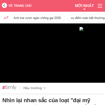
MỚI NHẤT
VỀ TRANG CHỦ
Anh trai vượt ngàn chông gai 2026
vụ điểm toán bất thường
Hậu trường
Nhìn lại nhan sắc của loạt "đại mỹ