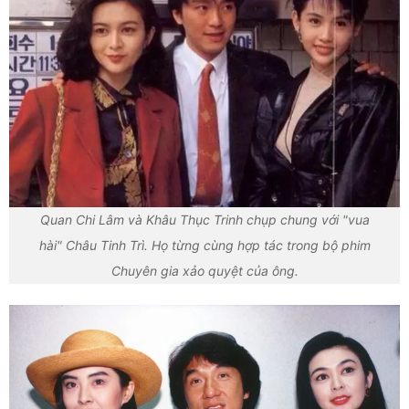
Quan Chi Lâm và Khâu Thục Trinh chụp chung với "vua
hài" Châu Tinh Trì. Họ từng cùng hợp tác trong bộ phim
Chuyên gia xảo quyệt của ông.