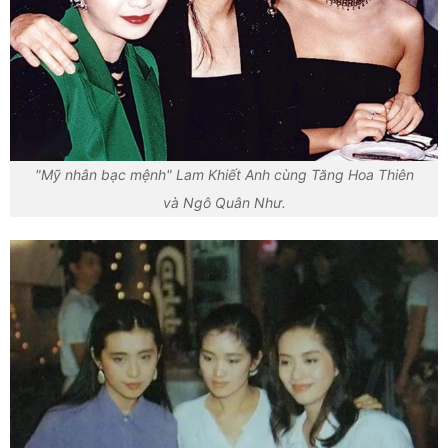
"Mỹ nhân bạc mệnh" Lam Khiết Anh cùng Tăng Hoa Thiên
và Ngô Quân Như.