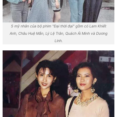
5 mỹ nhân của bộ phim "Đại thời đại" gồm có Lam Khiết
Anh, Châu Huệ Mẫn, Lý Lệ Trân, Quách Ái Minh và Dương
Linh.