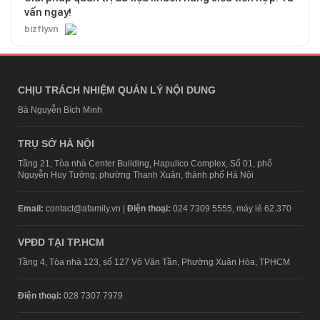
vấn ngay!
bizfly.vn
CHỊU TRÁCH NHIỆM QUẢN LÝ NỘI DUNG
Bà Nguyễn Bích Minh
TRỤ SỞ HÀ NỘI
Tầng 21, Tòa nhà Center Building, Hapulico Complex, Số 01, phố
Nguyễn Huy Tưởng, phường Thanh Xuân, thành phố Hà Nội
Email:
contact@afamily.vn |
Điện thoại:
024 7309 5555, máy lẻ 62.370
VPĐD TẠI TP.HCM
Tầng 4, Tòa nhà 123, số 127 Võ Văn Tần, Phường Xuân Hòa, TPHCM
Điện thoại:
028 7307 7979