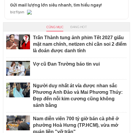
Gửi mail lượng lớn siêu nhanh, tìm hiểu ngay!
bizfly.vn
CÙNG MỤC
ĐANG HOT
Trấn Thành tung ảnh phim Tết 2027 giấu
mặt nam chính, netizen chỉ cần soi 2 điểm
là đoán được danh tính
Vợ cũ Đan Trường báo tin vui
Người duy nhất át vía được nhan sắc
Phương Anh Đào và Mai Phương Thúy:
Đẹp đến nỗi kim cương cũng không
sánh bằng
Nam diễn viên 700 tỷ giờ bán cà phê ở
phường Hoà Hưng (TP.HCM), vừa mở
quán liền "vỡ trận"