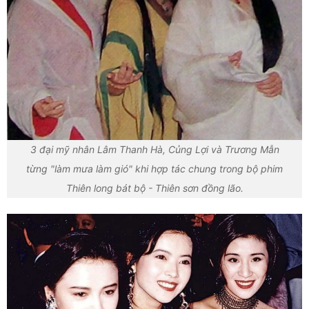
3 đại mỹ nhân Lâm Thanh Hà, Củng Lợi và Trương Mẫn
từng "làm mưa làm gió" khi hợp tác chung trong bộ phim
Thiên long bát bộ - Thiên sơn đồng lão.