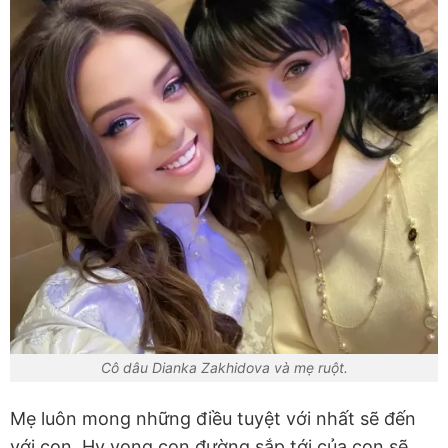
Cô dâu Dianka Zakhidova và mẹ ruột.
Mẹ luôn mong những điều tuyệt với nhất sẽ đến
với con. Hy vọng con đường sắp tới của con sẽ