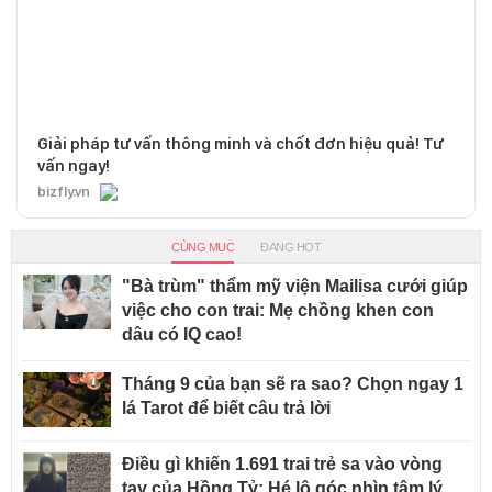
Giải pháp tư vấn thông minh và chốt đơn hiệu quả! Tư
vấn ngay!
bizfly.vn
CÙNG MỤC
ĐANG HOT
"Bà trùm" thẩm mỹ viện Mailisa cưới giúp
việc cho con trai: Mẹ chồng khen con
dâu có IQ cao!
Tháng 9 của bạn sẽ ra sao? Chọn ngay 1
lá Tarot để biết câu trả lời
Điều gì khiến 1.691 trai trẻ sa vào vòng
tay của Hồng Tỷ: Hé lộ góc nhìn tâm lý