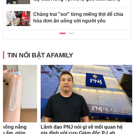
Chàng trai "soi" từng miếng thịt để chia
hóa đơn ăn uống với người yêu
TIN NỔI BẬT AFAMILY
 chống nắng
Lãnh đạo PNJ nói gì về mối quan hệ
ng ẩm, giúp
gia đình với cựu Giám đốc P-Lab