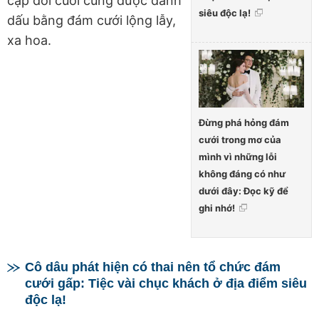
cặp đôi cuối cùng được đánh
siêu độc lạ!
dấu bằng đám cưới lộng lẫy,
xa hoa.
Đừng phá hỏng đám
cưới trong mơ của
mình vì những lỗi
không đáng có như
dưới đây: Đọc kỹ để
ghi nhớ!
Cô dâu phát hiện có thai nên tổ chức đám
cưới gấp: Tiệc vài chục khách ở địa điểm siêu
độc lạ!