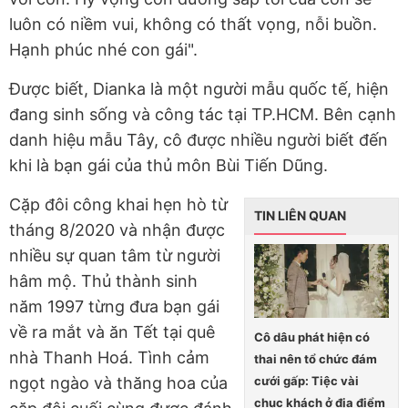
luôn có niềm vui, không có thất vọng, nỗi buồn.
Hạnh phúc nhé con gái".
Được biết, Dianka là một người mẫu quốc tế, hiện
đang sinh sống và công tác tại TP.HCM. Bên cạnh
danh hiệu mẫu Tây, cô được nhiều người biết đến
khi là bạn gái của thủ môn Bùi Tiến Dũng.
Cặp đôi công khai hẹn hò từ
TIN LIÊN QUAN
tháng 8/2020 và nhận được
nhiều sự quan tâm từ người
hâm mộ. Thủ thành sinh
năm 1997 từng đưa bạn gái
về ra mắt và ăn Tết tại quê
Cô dâu phát hiện có
nhà Thanh Hoá. Tình cảm
thai nên tổ chức đám
cưới gấp: Tiệc vài
ngọt ngào và thăng hoa của
chục khách ở địa điểm