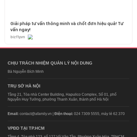
Giải pháp tư vấn thông minh và chốt đơn hiệu quả! Tư
vấn ngay!
bizfly.vn
CHỊU TRÁCH NHIỆM QUẢN LÝ NỘI DUNG
Bà Nguyễn Bích Minh
TRỤ SỞ HÀ NỘI
Tầng 21, Tòa nhà Center Building, Hapulico Complex, Số 01, phố
Nguyễn Huy Tưởng, phường Thanh Xuân, thành phố Hà Nội
Email:
contact@afamily.vn |
Điện thoại:
024 7309 5555, máy lẻ 62.370
VPĐD TẠI TP.HCM
Tầng 4, Tòa nhà 123, số 127 Võ Văn Tần, Phường Xuân Hòa, TPHCM