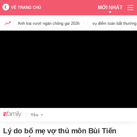
MỚI NHẤT
VỀ TRANG CHỦ
Anh trai vượt ngàn chông gai 2026
vụ điểm toán bất thường
Yêu
Lý do bố mẹ vợ thủ môn Bùi Tiến