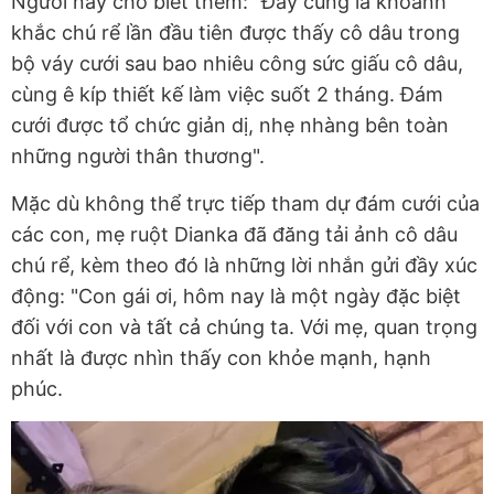
Người này cho biết thêm: "Đây cũng là khoảnh
khắc chú rể lần đầu tiên được thấy cô dâu trong
bộ váy cưới sau bao nhiêu công sức giấu cô dâu,
cùng ê kíp thiết kế làm việc suốt 2 tháng. Đám
cưới được tổ chức giản dị, nhẹ nhàng bên toàn
những người thân thương".
Mặc dù không thể trực tiếp tham dự đám cưới của
các con, mẹ ruột Dianka đã đăng tải ảnh cô dâu
chú rể, kèm theo đó là những lời nhắn gửi đầy xúc
động: "Con gái ơi, hôm nay là một ngày đặc biệt
đối với con và tất cả chúng ta. Với mẹ, quan trọng
nhất là được nhìn thấy con khỏe mạnh, hạnh
phúc.