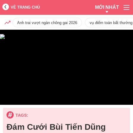
MỚI NHẤT
VỀ TRANG CHỦ
Anh trai vượt ngàn chông gai 2026
vụ điểm toán bất thường
TAGS:
Đám Cưới Bùi Tiến Dũng