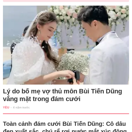
Lý do bố mẹ vợ thủ môn Bùi Tiến Dũng
vắng mặt trong đám cưới
YÊU
-
4 năm trước
Toàn cảnh đám cưới Bùi Tiến Dũng: Cô dâu
đẹp xuất sắc, chú rể rơi nước mắt xúc động,