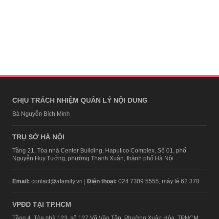
CHỊU TRÁCH NHIỆM QUẢN LÝ NỘI DUNG
Bà Nguyễn Bích Minh
TRỤ SỞ HÀ NỘI
Tầng 21, Tòa nhà Center Building, Hapulico Complex, Số 01, phố
Nguyễn Huy Tưởng, phường Thanh Xuân, thành phố Hà Nội
Email:
contact@afamily.vn |
Điện thoại:
024 7309 5555, máy lẻ 62.370
VPĐD TẠI TP.HCM
Tầng 4, Tòa nhà 123, số 127 Võ Văn Tần, Phường Xuân Hòa, TPHCM