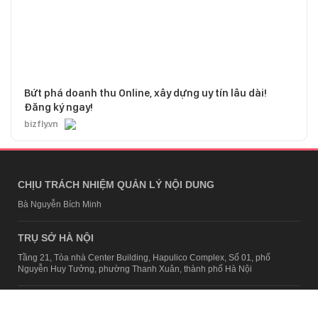
Bứt phá doanh thu Online, xây dựng uy tín lâu dài!
Đăng ký ngay!
bizfly.vn
CHỊU TRÁCH NHIỆM QUẢN LÝ NỘI DUNG
Bà Nguyễn Bích Minh
TRỤ SỞ HÀ NỘI
Tầng 21, Tòa nhà Center Building, Hapulico Complex, Số 01, phố
Nguyễn Huy Tưởng, phường Thanh Xuân, thành phố Hà Nội
Email:
contact@afamily.vn |
Điện thoại:
024 7309 5555, máy lẻ 62.370