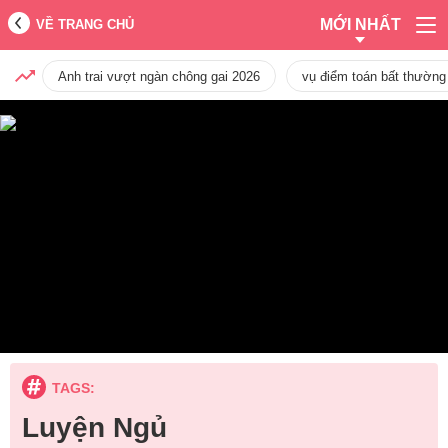
MỚI NHẤT
VỀ TRANG CHỦ
Anh trai vượt ngàn chông gai 2026
vụ điểm toán bất thường
TAGS:
Luyện Ngủ