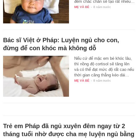
đêm chắc chắn sẽ tạo rất nhiều…
MẸ VÀ BÉ
-
8 năm trước
Bác sĩ Việt ở Pháp: Luyện ngủ cho con,
đừng để con khóc mà không dỗ
Nếu cứ để mặc em bé khóc lâu,
thì nồng độ cortisol sẽ tăng lên
và có thể đạt mức độ rất cao nếu
thời gian căng thẳng kéo dài…
MẸ VÀ BÉ
-
8 năm trước
Trẻ em Pháp đã ngủ xuyên đêm ngay từ 2
tháng tuổi nhờ được cha mẹ luyện ngủ bằng