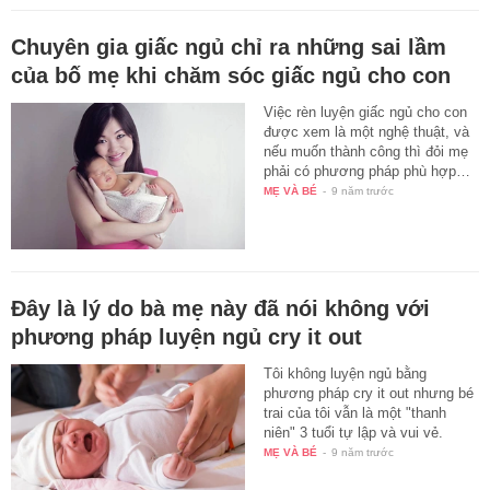
Chuyên gia giấc ngủ chỉ ra những sai lầm
của bố mẹ khi chăm sóc giấc ngủ cho con
Việc rèn luyện giấc ngủ cho con
được xem là một nghệ thuật, và
nếu muốn thành công thì đỏi mẹ
phải có phương pháp phù hợp…
MẸ VÀ BÉ
-
9 năm trước
Đây là lý do bà mẹ này đã nói không với
phương pháp luyện ngủ cry it out
Tôi không luyện ngủ bằng
phương pháp cry it out nhưng bé
trai của tôi vẫn là một "thanh
niên" 3 tuổi tự lập và vui vẻ.
MẸ VÀ BÉ
-
9 năm trước