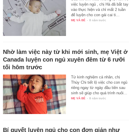
việc luyện ngủ , chị Hà đã bắt tay
vào thực hiện và chỉ mất 2 tuần
để luyện cho con gái cai ti…
MẸ VÀ BÉ
-
8 năm trước
Nhờ làm việc này từ khi mới sinh, mẹ Việt ở
Canada luyện con ngủ xuyên đêm từ 6 rưỡi
tối hôm trước
Từ kinh nghiệm cá nhân, chị
Thùy Chi tiết lộ việc cho con ngủ
riêng ngay từ ngày đầu tiên sau
sinh sẽ giúp cho quá trình nuôi…
MẸ VÀ BÉ
-
8 năm trước
Bí quyết luyện ngủ cho con đơn giản như