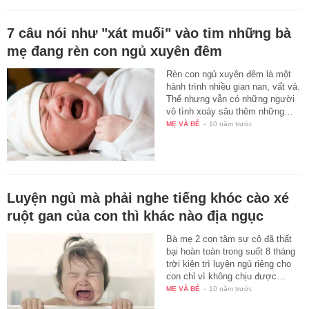
7 câu nói như "xát muối" vào tim những bà
mẹ đang rèn con ngủ xuyên đêm
Rèn con ngủ xuyên đêm là một
hành trình nhiều gian nan, vất vả.
Thế nhưng vẫn có những người
vô tình xoáy sâu thêm những…
MẸ VÀ BÉ
-
10 năm trước
Luyện ngủ mà phải nghe tiếng khóc cào xé
ruột gan của con thì khác nào địa ngục
Bà mẹ 2 con tâm sự cô đã thất
bại hoàn toàn trong suốt 8 tháng
trời kiên trì luyện ngủ riêng cho
con chỉ vì không chịu được…
MẸ VÀ BÉ
-
10 năm trước