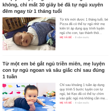
không, chỉ mất 30 giây bé đã tự ngủ xuyên
đêm ngay từ 1 tháng tuổi
Từ khi mới được 1 tháng tuổi, bé
Pizza đã có thể tự ngủ nhờ mẹ
kiên trì áp dụng quy trình luyện
ngủ cho con, tạo thành thói…
MẸ VÀ BÉ
-
8 năm trước
Từ một em bé gắt ngủ triền miên, mẹ luyện
con tự ngủ ngoan và sâu giấc chỉ sau đúng
1 tuần
Chỉ sau khoảng 1 tuần áp dụng
quy trình 5 bước luyện con tự
ngủ, bé Kẹo đã có thể tự chìm
vào giấc ngủ mà không cần mẹ…
MẸ VÀ BÉ
-
8 năm trước