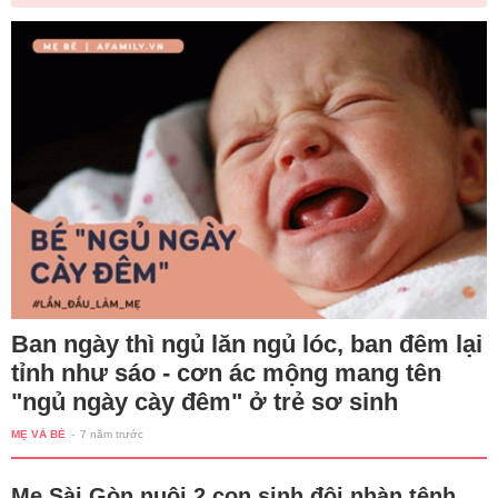
Ban ngày thì ngủ lăn ngủ lóc, ban đêm lại
tỉnh như sáo - cơn ác mộng mang tên
"ngủ ngày cày đêm" ở trẻ sơ sinh
MẸ VÀ BÉ
-
7 năm trước
Mẹ Sài Gòn nuôi 2 con sinh đôi nhàn tênh