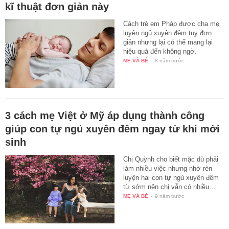
kĩ thuật đơn giản này
Cách trẻ em Pháp được cha mẹ
luyện ngủ xuyên đêm tuy đơn
giản nhưng lại có thể mang lại
hiệu quả đến không ngờ.
MẸ VÀ BÉ
-
8 năm trước
3 cách mẹ Việt ở Mỹ áp dụng thành công
giúp con tự ngủ xuyên đêm ngay từ khi mới
sinh
Chị Quỳnh cho biết mặc dù phải
làm nhiều việc nhưng nhờ rèn
luyện hai con tự ngủ xuyên đêm
từ sớm nên chị vẫn có nhiều…
MẸ VÀ BÉ
-
9 năm trước