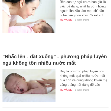
Rèn con tự ngủ chưa bao giờ là
việc dễ dàng, nhất là với những
người lần đầu làm mẹ, chỉ cần
nghe tiếng con khóc đã rất xót…
MẸ VÀ BÉ
-
9 năm trước
"Nhấc lên - đặt xuống" - phương pháp luyện
ngủ không tốn nhiều nước mắt
Đây là phương pháp luyện ngủ
không mất quá nhiều nước mắt
của con và cũng không khiến mẹ
căng thẳng, rất đáng để các
mẹ…
MẸ VÀ BÉ
-
9 năm trước