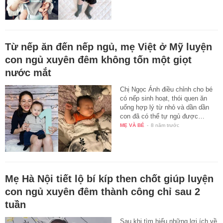
Từ nếp ăn đến nếp ngủ, mẹ Việt ở Mỹ luyện
con ngủ xuyên đêm không tốn một giọt
nước mắt
Chị Ngọc Ánh điều chỉnh cho bé
có nếp sinh hoạt, thói quen ăn
uống hợp lý từ nhỏ và dần dần
con đã có thể tự ngủ được…
MẸ VÀ BÉ
-
8 năm trước
Mẹ Hà Nội tiết lộ bí kíp then chốt giúp luyện
con ngủ xuyên đêm thành công chỉ sau 2
tuần
Sau khi tìm hiểu những lợi ích về