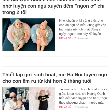
nhờ luyện con ngủ xuyên đêm "ngon ơ" chỉ
trong 2 tối
Nhờ chuẩn bị kĩ càng việc cho
con ăn ngủ nề nếp, đúng giờ vào
ban ngày nên chỉ mất đúng 2
ngày, người mẹ này đã luyện…
MẸ VÀ BÉ
-
7 năm trước
Thiết lập giờ sinh hoạt, mẹ Hà Nội luyện ngủ
cho con êm ru từ khi hơn 2 tháng tuổi
Từ một lịch trình sinh hoạt có giờ
giấc, khoa học, chị Hoàng Oanh
tiến đến việc luyện cho bé tự ngủ
theo phương pháp ít nước mắt.
MẸ VÀ BÉ
-
7 năm trước