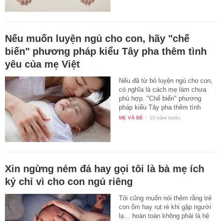
Nếu muốn luyện ngủ cho con, hãy "chế
biến" phương pháp kiểu Tây pha thêm tình
yêu của mẹ Việt
Nếu đã từ bỏ luyện ngủ cho con,
có nghĩa là cách mẹ làm chưa
phù hợp. "Chế biến" phương
pháp kiểu Tây pha thêm tình
yêu…
MẸ VÀ BÉ
-
10 năm trước
Xin ngừng ném đá hay gọi tôi là bà mẹ ích
kỷ chỉ vì cho con ngủ riêng
Tôi cũng muốn nói thêm rằng trẻ
con ốm hay rụt rè khi gặp người
lạ… hoàn toàn không phải là hệ