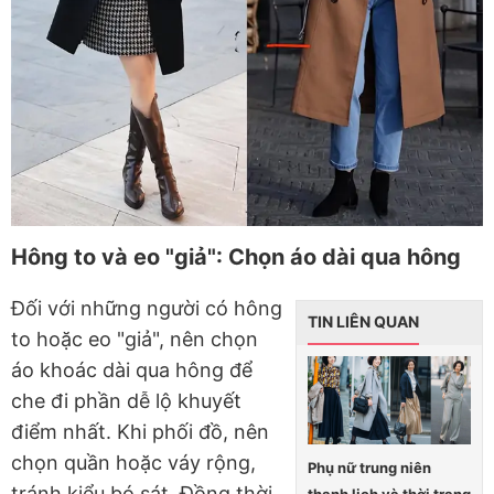
Hông to và eo "giả": Chọn áo dài qua hông
Đối với những người có hông
TIN LIÊN QUAN
to hoặc eo "giả", nên chọn
áo khoác dài qua hông để
che đi phần dễ lộ khuyết
điểm nhất. Khi phối đồ, nên
chọn quần hoặc váy rộng,
Phụ nữ trung niên
tránh kiểu bó sát. Đồng thời,