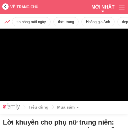
MỚI NHẤT
VỀ TRANG CHỦ
tin nóng mỗi ngày
thời trang
Hoàng gia Anh
dẹp
Tiêu dùng
Mua sắm
Lời khuyên cho phụ nữ trung niên: