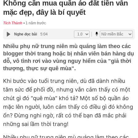
Không cần mua quần áo đắt tiền vẫn
mặc đẹp, đây là bí quyết
Tích Thành
1 năm trước
Nghe đọc bài
5:04
Nhiều phụ nữ trung niên mù quáng làm theo các
blogger thời trang hoặc bị nhân viên bán hàng dụ
dỗ, vô tình rơi vào vùng nguy hiểm của "giả thời
thượng, thực sự quê mùa".
Khi bước vào tuổi trung niên, dù đã dành nhiều
tâm sức để phối đồ, nhưng vẫn cảm thấy có một
chút gì đó "quê mùa" khó tả? Một số bộ quần áo
mặc lên người, luôn cảm thấy có điều gì đó không
ổn? Đừng nghi ngờ, rất có thể bạn đã mắc phải
những sai lầm thời trang!
Nhiều phụ nữ trung niên mù quáng làm theo các