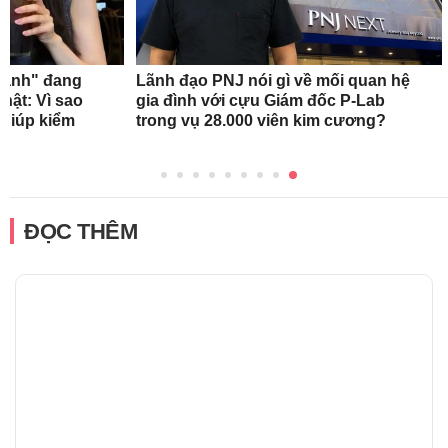
xanh" đang
Lãnh đạo PNJ nói gì về mối quan hệ
hật: Vì sao
gia đình với cựu Giám đốc P-Lab
 giúp kiểm
trong vụ 28.000 viên kim cương?
ĐỌC THÊM