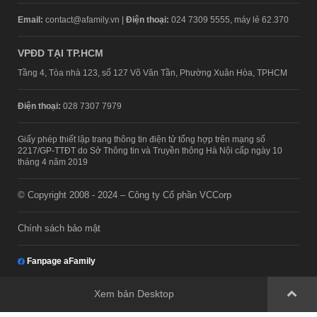
Email:
contact@afamily.vn |
Điện thoại:
024 7309 5555, máy lẻ 62.370
VPĐD TẠI TP.HCM
Tầng 4, Tòa nhà 123, số 127 Võ Văn Tần, Phường Xuân Hòa, TPHCM
Điện thoại:
028 7307 7979
Giấy phép thiết lập trang thông tin điện tử tổng hợp trên mạng số
2217/GP-TTĐT do Sở Thông tin và Truyền thông Hà Nội cấp ngày 10
tháng 4 năm 2019
© Copyright 2008 - 2024 – Công ty Cổ phần VCCorp
Chính sách bảo mật
Fanpage aFamily
Xem bản Desktop