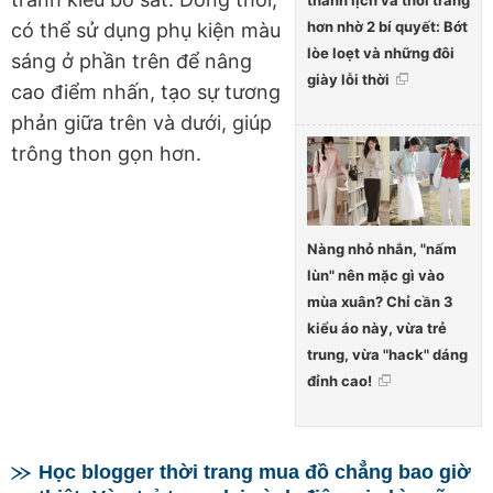
thanh lịch và thời trang
hơn nhờ 2 bí quyết: Bớt
có thể sử dụng phụ kiện màu
lòe loẹt và những đôi
sáng ở phần trên để nâng
giày lỗi thời
cao điểm nhấn, tạo sự tương
phản giữa trên và dưới, giúp
trông thon gọn hơn.
Nàng nhỏ nhắn, "nấm
lùn" nên mặc gì vào
mùa xuân? Chỉ cần 3
kiểu áo này, vừa trẻ
trung, vừa "hack" dáng
đỉnh cao!
Học blogger thời trang mua đồ chẳng bao giờ