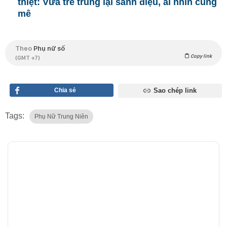
thiệt: Vừa trẻ trung lại sành điệu, ai nhìn cũng
mê
Theo
Phụ nữ số
Copy link
(GMT +7)
Chia sẻ
Sao chép link
Tags:
Phụ Nữ Trung Niên