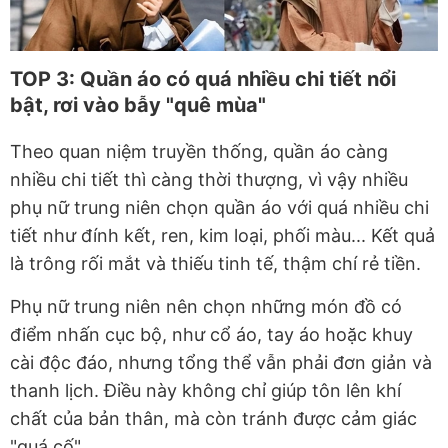
TOP 3: Quần áo có quá nhiều chi tiết nổi
bật, rơi vào bẫy "quê mùa"
Theo quan niệm truyền thống, quần áo càng
nhiều chi tiết thì càng thời thượng, vì vậy nhiều
phụ nữ trung niên chọn quần áo với quá nhiều chi
tiết như đính kết, ren, kim loại, phối màu... Kết quả
là trông rối mắt và thiếu tinh tế, thậm chí rẻ tiền.
Phụ nữ trung niên nên chọn những món đồ có
điểm nhấn cục bộ, như cổ áo, tay áo hoặc khuy
cài độc đáo, nhưng tổng thể vẫn phải đơn giản và
thanh lịch. Điều này không chỉ giúp tôn lên khí
chất của bản thân, mà còn tránh được cảm giác
"quá cố".