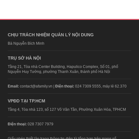
CHỊU TRÁCH NHIỆM QUẢN LÝ NỘI DUNG
Bà Nguyễn Bích Minh
TRỤ SỞ HÀ NỘI
Tầng 21, Tòa nhà Center Building, Hapulico Complex, Số 01, phố
Nguyễn Huy Tưởng, phường Thanh Xuân, thành phố Hà Nội
Email:
contact@afamily.vn |
Điện thoại:
024 7309 5555, máy lẻ 62.370
VPĐD TẠI TP.HCM
Tầng 4, Tòa nhà 123, số 127 Võ Văn Tần, Phường Xuân Hòa, TPHCM
Điện thoại:
028 7307 7979
Giấy phép thiết lập trang thông tin điện tử tổng hợp trên mạng số