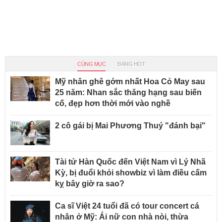
CÙNG MỤC
ĐANG HOT
Mỹ nhân ghê gớm nhất Hoa Cỏ May sau
25 năm: Nhan sắc thăng hạng sau biến
cố, đẹp hơn thời mới vào nghề
2 cô gái bị Mai Phương Thuý "đánh bại"
Tài tử Hàn Quốc đến Việt Nam vì Lý Nhã
Kỳ, bị đuổi khỏi showbiz vì làm điều cấm
kỵ bây giờ ra sao?
Ca sĩ Việt 24 tuổi đã có tour concert cá
nhân ở Mỹ: Ái nữ con nhà nòi, thừa