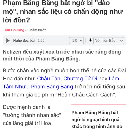
Phạm Băng Băng bất ngờ bị "đào
mộ", nhan sắc liệu có chấn động như
lời đồn?
Tâm Phương
5 năm trước
Nghe đọc bài
1:26
Netizen đều xuýt xoa trước nhan sắc rúng động
một thời của Phạm Băng Băng.
Bước chân vào nghề muộn hơn thế hệ của các Đại
Hoa đán như:
Châu Tấn
,
Chương Tử Di
hay
Lâm
Tâm Như
...
Phạm Băng Băng
trở nên nổi tiếng sau
khi tham gia bộ phim "Hoàn Châu Cách Cách".
Được mệnh danh là
Phạm Băng Băng bất
"tường thành nhan sắc"
ngờ lộ ngoại hình quá
của làng giải trí Hoa
khác trong hình ảnh do