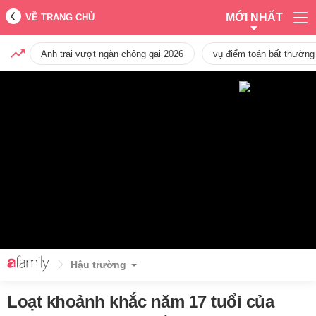
MỚI NHẤT
VỀ TRANG CHỦ
Anh trai vượt ngàn chông gai 2026
vụ điểm toán bất thường
Hậu trường
Loạt khoảnh khắc năm 17 tuổi của