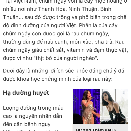
Tại Việt Nam, chùm ngây vốn là cây mọc hoang ở
nhiều nơi như Thanh Hóa, Ninh Thuận, Bình
Thuận... sau đó được trồng và phổ biến trong chế
độ dinh dưỡng của người Việt. Phần lá của cây
chùm ngây còn được gọi là rau chùm ngây,
thường dùng để nấu canh, món xào, pha trà. Rau
chùm ngây giàu chất sắt, vitamin và đạm thực vật,
được ví như "thịt bò của người nghèo".
Dưới đây là những lợi ích sức khỏe đáng chú ý đã
được khoa học chứng minh của loại rau này:
Hạ đường huyết
Lượng đường trong máu
cao là nguyên nhân dẫn
đến căn bệnh nguy
Hương Tràm sau 5