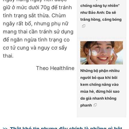
chống nắng tự nhiên"
giữ ở mức dưới 70g để tránh
như Bảo Anh: Da sẽ
tình trạng sắt thừa. Chùm
trắng hồng, căng bóng
ngây rất bổ, nhưng phụ nữ
mang thai cần tránh sử dụng
để ngăn ngừa tình trạng co
cơ tử cung và nguy cơ sẩy
thai.
Theo Healthline
Những bộ phận nhiều
người bỏ qua khi bôi
kem chống nắng vào
mùa hè, đừng hỏi sao
da già nhanh không
phanh
Thật khó tin nhưng đây chính là những gì bột