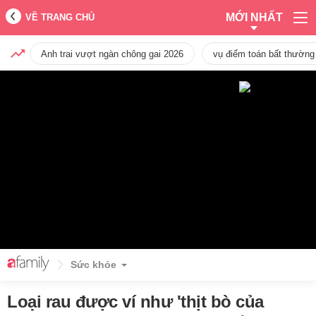
MỚI NHẤT
VỀ TRANG CHỦ
Anh trai vượt ngàn chông gai 2026
vụ điểm toán bất thường
Sức khỏe
Loại rau được ví như 'thịt bò của