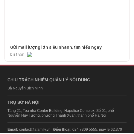
Gửi mail lượng lớn siêu nhanh, tìm hiểu ngay!
bizfly.vn
CHỊU TRÁCH NHIỆM QUẢN LÝ NỘI DUNG
Bà Nguyễn Bích Minh
TRỤ SỞ HÀ NỘI
Tầng 21, Tòa nhà Center Building, Hapulico Complex, Số 01, phố
Nguyễn Huy Tưởng, phường Thanh Xuân, thành phố Hà Nội
Email:
contact@afamily.vn |
Điện thoại:
024 7309 5555, máy lẻ 62.370