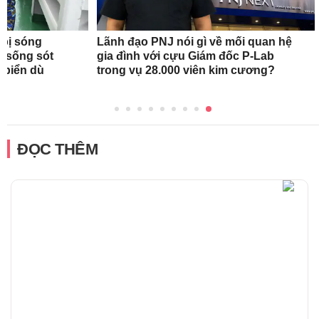
 bị sóng
Lãnh đạo PNJ nói gì về mối quan hệ
h sống sót
gia đình với cựu Giám đốc P-Lab
n biển dù
trong vụ 28.000 viên kim cương?
ĐỌC THÊM