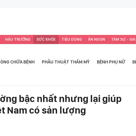
HẬU TRƯỜNG
SỨC KHỎE
TIÊU DÙNG
ĂN NGON
TÂM SỰ - GIA
ÒNG CHỮA BỆNH
PHẪU THUẬT THẨM MỸ
BỆNH PHỤ NỮ
B
ường bậc nhất nhưng lại giúp
ệt Nam có sản lượng