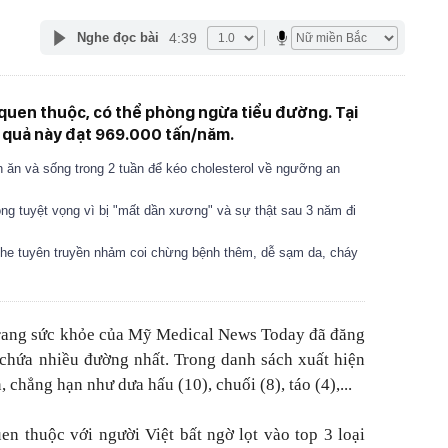
4:39
Nghe đọc bài
ới quen thuộc, có thể phòng ngừa tiểu đường. Tại
i quả này đạt 969.000 tấn/năm.
ách ăn và sống trong 2 tuần để kéo cholesterol về ngưỡng an
ng tuyệt vọng vì bị "mất dần xương" và sự thật sau 3 năm đi
ghe tuyên truyền nhảm coi chừng bệnh thêm, dễ sạm da, cháy
rang sức khỏe của Mỹ Medical News Today đã đăng
y chứa nhiều đường nhất. Trong danh sách xuất hiện
n, chẳng hạn như dưa hấu (10), chuối (8), táo (4),...
uen thuộc với người Việt bất ngờ lọt vào top 3 loại