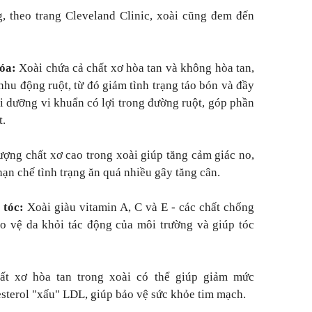
, theo trang Cleveland Clinic, xoài cũng đem đến
hóa:
Xoài chứa cả chất xơ hòa tan và không hòa tan,
hu động ruột, từ đó giảm tình trạng táo bón và đầy
ôi dưỡng vi khuẩn có lợi trong đường ruột, góp phần
t.
ợng chất xơ cao trong xoài giúp tăng cảm giác no,
hạn chế tình trạng ăn quá nhiều gây tăng cân.
 tóc:
Xoài giàu vitamin A, C và E - các chất chống
o vệ da khỏi tác động của môi trường và giúp tóc
t xơ hòa tan trong xoài có thể giúp giảm mức
esterol "xấu" LDL, giúp bảo vệ sức khỏe tim mạch.