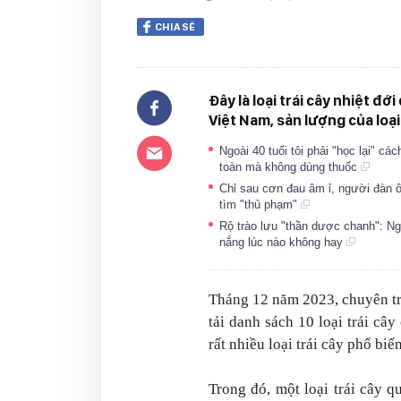
CHIA SẺ
Đây là loại trái cây nhiệt đ
Việt Nam, sản lượng của loạ
Ngoài 40 tuổi tôi phải "học lại" c
toàn mà không dùng thuốc
Chỉ sau cơn đau âm ỉ, người đàn ô
tìm "thủ phạm"
Rộ trào lưu "thần dược chanh": N
nắng lúc nào không hay
Tháng 12 năm 2023, chuyên t
tải danh sách 10 loại trái câ
rất nhiều loại trái cây phổ biế
Trong đó, một loại trái cây q