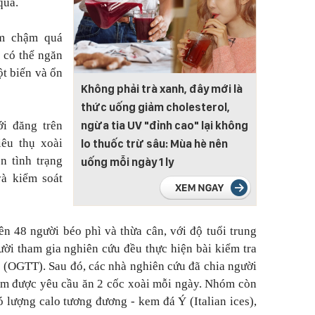
quả.
àm chậm quá
 có thể ngăn
t biến và ổn
Không phải trà xanh, đây mới là
thức uống giảm cholesterol,
ngừa tia UV "đỉnh cao" lại không
i đăng trên
iêu thụ xoài
lo thuốc trừ sâu: Mùa hè nên
n tình trạng
uống mỗi ngày 1 ly
và kiểm soát
ên 48 người béo phì và thừa cân, với độ tuổi trung
ười tham gia nghiên cứu đều thực hiện bài kiểm tra
(OGTT). Sau đó, các nhà nghiên cứu đã chia người
óm được yêu cầu ăn 2 cốc xoài mỗi ngày. Nhóm còn
 lượng calo tương đương - kem đá Ý (Italian ices),