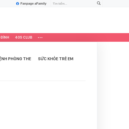
Fanpage aFamily
 ĐÌNH
40S CLUB
ỆNH PHÒNG THE
SỨC KHỎE TRẺ EM