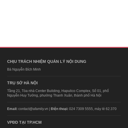
CHỊU TRÁCH NHIỆM QUẢN LÝ NỘI DUNG
Bà Nguyễn Bích Minh
TRỤ SỞ HÀ NỘI
Tầng 21, Tòa nhà Center Building, Hapulico Complex, Số 01, phố
Nguyễn Huy Tưởng, phường Thanh Xuân, thành phố Hà Nội
Email:
contact@afamily.vn |
Điện thoại:
024 7309 5555, máy lẻ 62.370
VPĐD TẠI TP.HCM