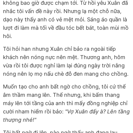
không bao giờ được chạm tới. Từ hồi yêu Xuân đã
nhắc tôi vấn đề này rồi. Nhưng lạ một chỗ nữa,
dạo này thấy anh có vẻ mệt mỏi. Sáng áo quần là
lượt đi làm mà tối về đầu tóc bết bát, toàn mùi mồ
hôi.
Tôi hỏi han nhưng Xuân chỉ bảo ra ngoài tiếp
khách nên nóng nực nên mệt. Thương anh, hôm
vừa rồi tôi được nghỉ làm lại đúng ngày trời nắng
nóng nên lọ mọ nấu chè đỗ đen mang cho chồng.
Muốn tạo cho anh bất ngờ cho chồng, tôi cứ thế
âm thầm mang lên. Thế nhưng, khi bấm thang
máy lên tới tầng của anh thì mấy đồng nghiệp chỉ
cười nham hiểm rồi bảo:
"Vợ Xuân đấy à? Lên tầng
thượng nhé!"
Tôi bất ngờ đi lên, nào ngờ thấy anh đang lau