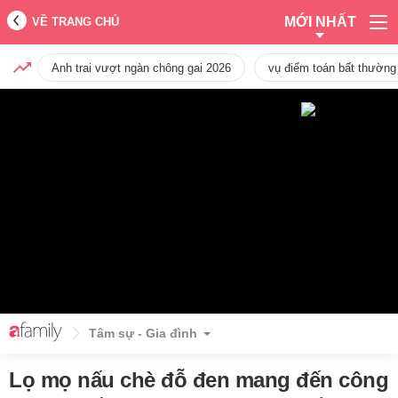
MỚI NHẤT
VỀ TRANG CHỦ
Anh trai vượt ngàn chông gai 2026
vụ điểm toán bất thường
Tâm sự - Gia đình
Lọ mọ nấu chè đỗ đen mang đến công