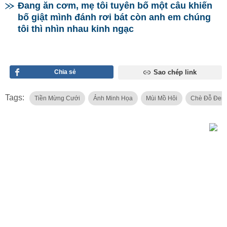
Đang ăn cơm, mẹ tôi tuyên bố một câu khiến
bố giật mình đánh rơi bát còn anh em chúng
tôi thì nhìn nhau kinh ngạc
Chia sẻ
Sao chép link
Tags:
Tiền Mừng Cưới
Ảnh Minh Họa
Mùi Mồ Hôi
Chè Đỗ Đen