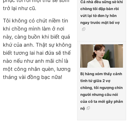
phục tôi rồi mọi thứ sẽ sớm
Cả nhà đều sững sờ khi
trở lại như cũ.
chồng tôi đập bàn rồi
vứt lại tờ đơn ly hôn
Tôi không có chút niềm tin
ngay trước mặt bố vợ
khi chồng mình làm ở nơi
này, càng buồn khi biết quá
khứ của anh. Thật sự không
biết tương lai hai đứa sẽ thế
nào nếu như anh mãi chỉ là
một công nhân quèn, lương
Bị hàng xóm thấy cảnh
tháng vài đồng bạc nữa!
tình tứ giữa 2 vợ
chồng, tôi ngượng chín
người nhưng câu nói
của cô ta mới gây phẫn
nộ