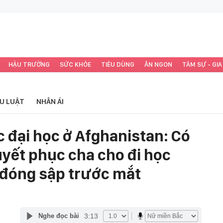
HẬU TRƯỜNG
SỨC KHỎE
TIÊU DÙNG
ĂN NGON
TÂM SỰ - GIA
ỂU LUẬT
NHÂN ÁI
 đại học ở Afghanistan: Có
yết phục cha cho đi học
 đóng sập trước mắt
3:13
Nghe đọc bài