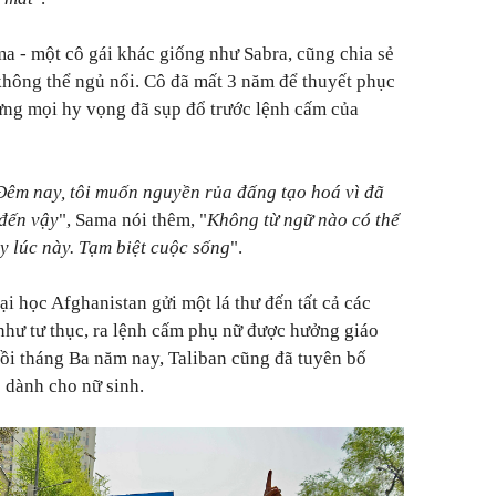
a - một cô gái khác giống như Sabra, cũng chia sẻ
không thể ngủ nổi. Cô đã mất 3 năm để thuyết phục
ưng mọi hy vọng đã sụp đổ trước lệnh cấm của
Đêm nay, tôi muốn nguyền rủa đấng tạo hoá vì đã
 đến vậy
", Sama nói thêm, "
Không từ ngữ nào có thể
ay lúc này. Tạm biệt cuộc sống
".
i học Afghanistan gửi một lá thư đến tất cả các
như tư thục, ra lệnh cấm phụ nữ được hưởng giáo
Hồi tháng Ba năm nay, Taliban cũng đã tuyên bố
 dành cho nữ sinh.