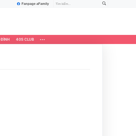
Fanpage aFamily
 ĐÌNH
40S CLUB