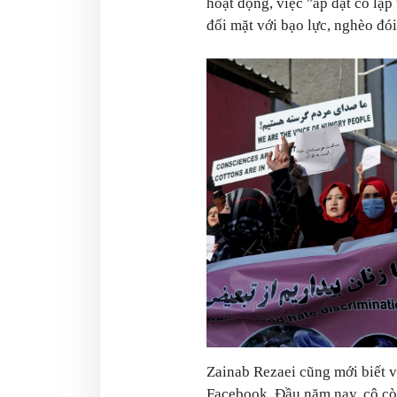
hoạt động, việc "áp đặt cô lập
đối mặt với bạo lực, nghèo đói 
Zainab Rezaei cũng mới biết 
Facebook. Đầu năm nay, cô còn