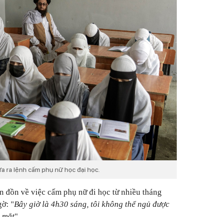
ưa ra lệnh cấm phụ nữ học đại học.
in đồn về việc cấm phụ nữ đi học từ nhiều tháng
gờ: "
Bây giờ là 4h30 sáng, tôi không thể ngủ được
 mắt
".