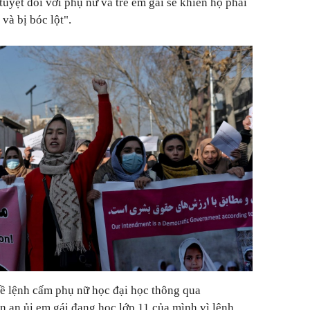
 tuyệt đối với phụ nữ và trẻ em gái sẽ khiến họ phải
và bị bóc lột".
về lệnh cấm phụ nữ học đại học thông qua
 an ủi em gái đang học lớp 11 của mình vì lệnh