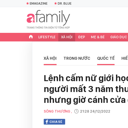
EMAGAZINE
DR. BLUE
LIFESTYLE
XÃ HỘI
ĐẸP
MẸ & BÉ
GIÁO DỤC
XÃ HỘI
TRONG NƯỚC
QUỐC TẾ
HI
Lệnh cấm nữ giới học
người mất 3 năm thu
nhưng giờ cánh cửa
SÔNG THƯƠNG ,
21:28 24/12/2022
CHIA SẺ