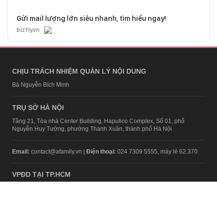
Gửi mail lượng lớn siêu nhanh, tìm hiểu ngay!
bizfly.vn
CHỊU TRÁCH NHIỆM QUẢN LÝ NỘI DUNG
Bà Nguyễn Bích Minh
TRỤ SỞ HÀ NỘI
Tầng 21, Tòa nhà Center Building, Hapulico Complex, Số 01, phố
Nguyễn Huy Tưởng, phường Thanh Xuân, thành phố Hà Nội
Email:
contact@afamily.vn |
Điện thoại:
024 7309 5555, máy lẻ 62.370
VPĐD TẠI TP.HCM
Tầng 4, Tòa nhà 123, số 127 Võ Văn Tần, Phường Xuân Hòa, TPHCM
Điện thoại:
028 7307 7979