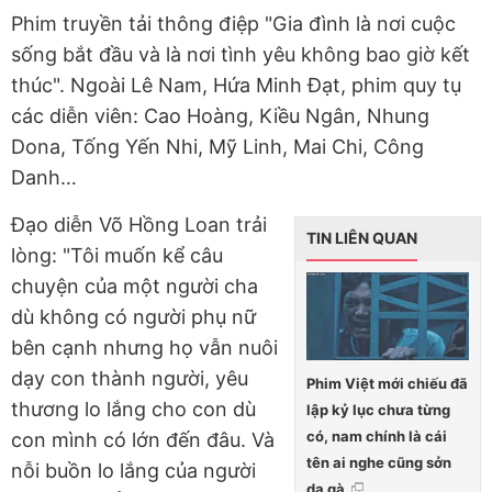
Phim truyền tải thông điệp "Gia đình là nơi cuộc
sống bắt đầu và là nơi tình yêu không bao giờ kết
thúc". Ngoài Lê Nam, Hứa Minh Đạt, phim quy tụ
các diễn viên: Cao Hoàng, Kiều Ngân, Nhung
Dona, Tống Yến Nhi, Mỹ Linh, Mai Chi, Công
Danh…
Đạo diễn Võ Hồng Loan trải
TIN LIÊN QUAN
lòng: "Tôi muốn kể câu
chuyện của một người cha
dù không có người phụ nữ
bên cạnh nhưng họ vẫn nuôi
dạy con thành người, yêu
Phim Việt mới chiếu đã
thương lo lắng cho con dù
lập kỷ lục chưa từng
có, nam chính là cái
con mình có lớn đến đâu. Và
tên ai nghe cũng sởn
nỗi buồn lo lắng của người
da gà