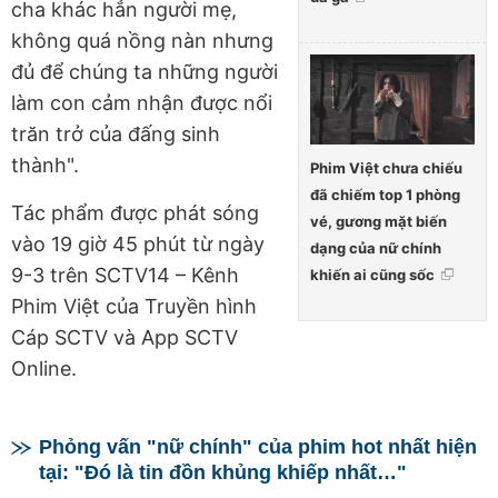
cha khác hẳn người mẹ,
không quá nồng nàn nhưng
đủ để chúng ta những người
làm con cảm nhận được nổi
trăn trở của đấng sinh
thành".
Phim Việt chưa chiếu
đã chiếm top 1 phòng
Tác phẩm được phát sóng
vé, gương mặt biến
vào 19 giờ 45 phút từ ngày
dạng của nữ chính
9-3 trên SCTV14 – Kênh
khiến ai cũng sốc
Phim Việt của Truyền hình
Cáp SCTV và App SCTV
Online.
Phỏng vấn "nữ chính" của phim hot nhất hiện
tại: "Đó là tin đồn khủng khiếp nhất…"