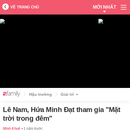
MỚI NHẤT
VỀ TRANG CHỦ
Hậu trường
Giải trí
Lê Nam, Hứa Minh Đạt tham gia "Mặt
trời trong đêm"
Minh Khuê
1 năm trước