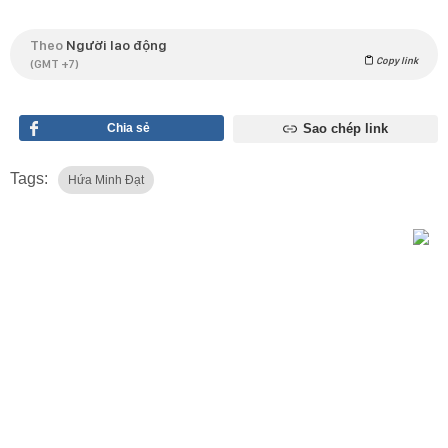
Theo
Người lao động
Copy link
(GMT +7)
Chia sẻ
Sao chép link
Tags:
Hứa Minh Đạt