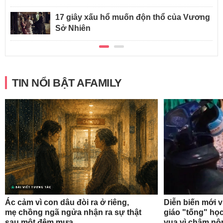
17 giây xấu hổ muốn độn thổ của Vương
Sở Nhiên
TIN NỔI BẬT AFAMILY
Ác cảm vì con dâu đòi ra ở riêng,
Diễn biến mới 
mẹ chồng ngã ngửa nhận ra sự thật
giáo "tống" học
sau một đêm mưa
vua vì chậm nộ