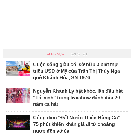
CÙNG MỤC
ĐANG HOT
Cuộc sống giàu có, sở hữu 3 biệt thự
triệu USD ở Mỹ của Trần Thị Thúy Nga
quê Khánh Hòa, SN 1976
Nguyễn Khánh Ly bật khóc, lần đầu hát
"Tái sinh" trong liveshow đánh dấu 20
năm ca hát
Công diễn “Đất Nước Thiên Hùng Ca”:
75 phút khiến khán giả đi từ choáng
ngợp đến vỡ òa