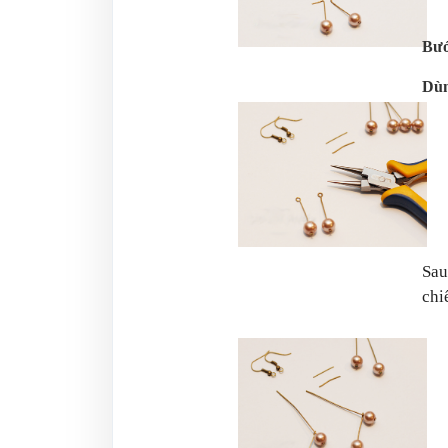
Bướ
Dùn
Sau
chi