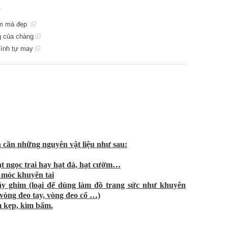
.
làm mà đẹp
ng của chàng
mình tự may
 cần những nguyên vật liệu như sau:
ạt ngọc trai hay hạt đá, hạt cườm…
 móc khuyên tai
ây ghim (loại để dùng làm đồ trang sức như khuyên
, vòng đeo tay, vòng đeo cổ …)
 kẹp, kìm bấm.