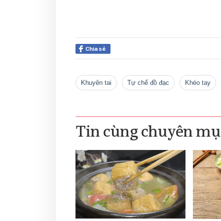
Chia sẻ
khuyên tai
tự chế đồ đạc
khéo tay
Tin cùng chuyên mụ