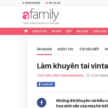
EMAGAZINE
DR. BLUE
LIFESTYLE
XÃ HỘI
ĐẸP
MẸ & BÉ
GIÁO DỤC
ĂN NGON
KHÉO TAY
TÔI VÀO BẾP
M
Làm khuyên tai vint
THÙY VÂN, ẢNH: PINKLEMONADE,
17:20 16/0
CHIA SẺ
Những đôi khuyên tai kiểu n
hoa xinh xắn của mùa hè bởi