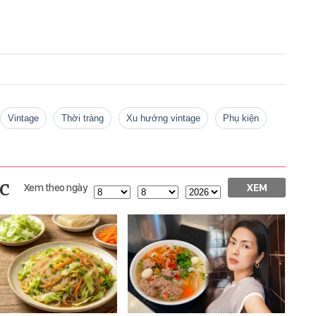
vintage
thời tràng
xu hướng vintage
phụ kiện
c
Xem theo ngày
XEM