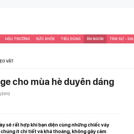
HẬU TRƯỜNG
SỨC KHỎE
TIÊU DÙNG
ĂN NGON
TÂM SỰ - GIA
ẸO VẶT
age cho mùa hè duyên dáng
4/2012
ày sẽ rất hợp khi bạn diện cùng những chiếc váy
 chúng ít chi tiết và khá thoáng, không gây cảm