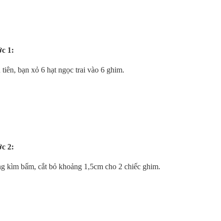
c 1:
tiên, bạn xỏ 6 hạt ngọc trai vào 6 ghim.
c 2:
g kìm bấm, cắt bỏ khoảng 1,5cm cho 2 chiếc ghim.