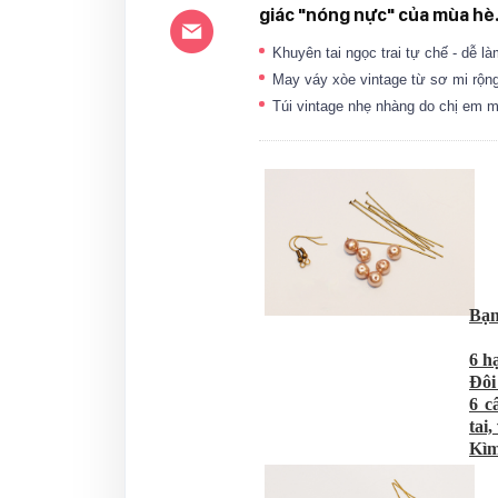
giác "nóng nực" của mùa hè
Khuyên tai ngọc trai tự chế - dễ 
May váy xòe vintage từ sơ mi rộ
Túi vintage nhẹ nhàng do chị em 
Bạn
6 h
Đôi
6 c
tai
Kìm