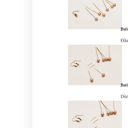
Bướ
Đầu 
Bướ
Dùn