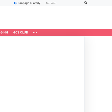
Fanpage aFamily
 ĐÌNH
40S CLUB