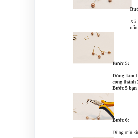
Bướ
Xỏ 
uốn 
Bước 5:
Dùng kìm b
cong thành 
Bước 5 bạn l
Bước 6:
Dùng mũi kìm