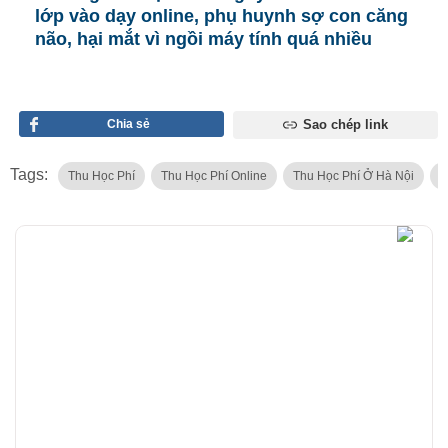
lớp vào dạy online, phụ huynh sợ con căng
não, hại mắt vì ngồi máy tính quá nhiều
Chia sẻ
Sao chép link
Tags:
Thu Học Phí
Thu Học Phí Online
Thu Học Phí Ở Hà Nội
H