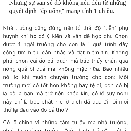
Nhưng sự san sẻ đó không nên đến từ những
quyết định "ép uổng" mang tính 1 chiều.
Nhà trường cũng đừng nên tỏ thái độ "tiễn" phụ
huynh khi họ có ý kiến về vấn đề học phí. Chọn
được 1 ngôi trường cho con là 1 quá trình dày
công tìm hiểu, cân nhắc và đặt niềm tin. Không
phải chọn cái áo cái quần mà bảo thấy chán quá
nóng quá bí quá mai không mặc nữa. Bao nhiêu
nỗi lo khi muốn chuyển trường cho con: Môi
trường mới có tốt hơn không hay tệ đi, con có bị
lạ cô lạ bạn mà trở nên khép kín, có lẽ suy nghĩ
này chỉ là bộc phát - chờ dịch dã qua đi rồi mọi
thứ lại đâu vào đó cả thôi?
Có lẽ chính vì những tâm tư ấy mà nhà trường,
nhất là những trường "có danh tiếng" chút ít