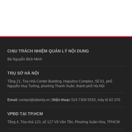
CHỊU TRÁCH NHIỆM QUẢN LÝ NỘI DUNG
Bà Nguyễn Bích Minh
TRỤ SỞ HÀ NỘI
Tầng 21, Tòa nhà Center Building, Hapulico Complex, Số 01, phố
Nguyễn Huy Tưởng, phường Thanh Xuân, thành phố Hà Nội
Email:
contact@afamily.vn |
Điện thoại:
024 7309 5555, máy lẻ 62.370
VPĐD TẠI TP.HCM
Tầng 4, Tòa nhà 123, số 127 Võ Văn Tần, Phường Xuân Hòa, TPHCM