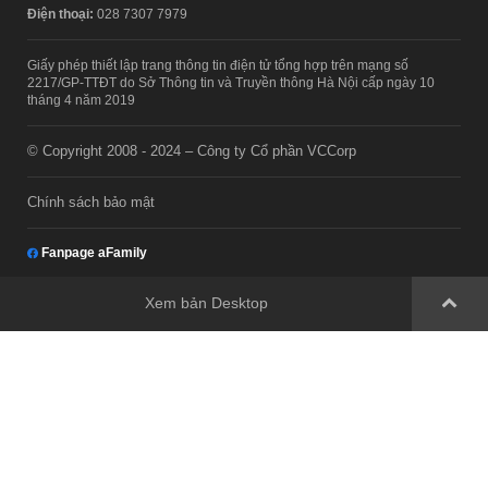
Điện thoại:
028 7307 7979
Giấy phép thiết lập trang thông tin điện tử tổng hợp trên mạng số
2217/GP-TTĐT do Sở Thông tin và Truyền thông Hà Nội cấp ngày 10
tháng 4 năm 2019
© Copyright 2008 - 2024 – Công ty Cổ phần VCCorp
Chính sách bảo mật
Fanpage aFamily
Xem bản Desktop