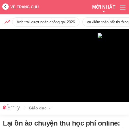
MỚI NHẤT
VỀ TRANG CHỦ
Anh trai vượt ngàn chông gai 2026
vụ điểm toán bất thường
Giáo dục
Lại ồn ào chuyện thu học phí online: