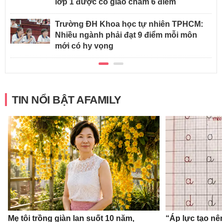
lớp 1 được cô giáo chấm 6 điểm
Trường ĐH Khoa học tự nhiên TPHCM:
Nhiều ngành phải đạt 9 điểm mỗi môn
mới có hy vọng
TIN NỔI BẬT AFAMILY
Mẹ tôi trồng giàn lan suốt 10 năm,
“Áp lực tạo nê