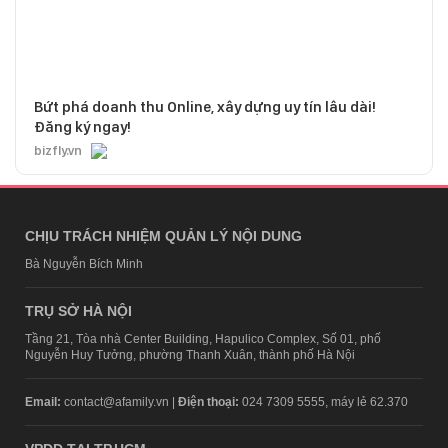
Bứt phá doanh thu Online, xây dựng uy tín lâu dài!
Đăng ký ngay!
bizfly.vn
CHỊU TRÁCH NHIỆM QUẢN LÝ NỘI DUNG
Bà Nguyễn Bích Minh
TRỤ SỞ HÀ NỘI
Tầng 21, Tòa nhà Center Building, Hapulico Complex, Số 01, phố
Nguyễn Huy Tưởng, phường Thanh Xuân, thành phố Hà Nội
Email:
contact@afamily.vn |
Điện thoại:
024 7309 5555, máy lẻ 62.370