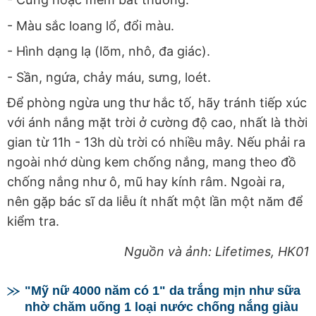
- Màu sắc loang lổ, đổi màu.
- Hình dạng lạ (lõm, nhô, đa giác).
- Sần, ngứa, chảy máu, sưng, loét.
Để phòng ngừa ung thư hắc tố, hãy tránh tiếp xúc
với ánh nắng mặt trời ở cường độ cao, nhất là thời
gian từ 11h - 13h dù trời có nhiều mây. Nếu phải ra
ngoài nhớ dùng kem chống nắng, mang theo đồ
chống nắng như ô, mũ hay kính râm. Ngoài ra,
nên gặp bác sĩ da liễu ít nhất một lần một năm để
kiểm tra.
Nguồn và ảnh: Lifetimes, HK01
"Mỹ nữ 4000 năm có 1" da trắng mịn như sữa
nhờ chăm uống 1 loại nước chống nắng giàu