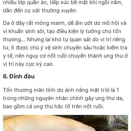
nhiều lớp quần áo, tiếp xúc bề mặt khi ngồi nằm,
dẫn đến cọ xát thường xuyên.
Da ở đây rất mỏng manh, dễ ẩm ướt do mồ hôi và
vi khuẩn sinh sôi, tạo điều kiện lý tưởng cho tổn
thương… Nhưng lại khó tự quan sát do vị trí riêng
tư, ít được chú ý vệ sinh chuyên sâu hoặc kiểm tra
y tế, nên nguy cơ nốt ruồi chuyển thành ung thư ở
vị trí này cực kỳ cao.
6. Đỉnh đầu
Tổn thương mãn tính do ánh nắng mặt trời là 1
trong những nguyên nhân chính gây ung thư da,
bao gồm cả ung thư hắc tố trên nốt ruồi.