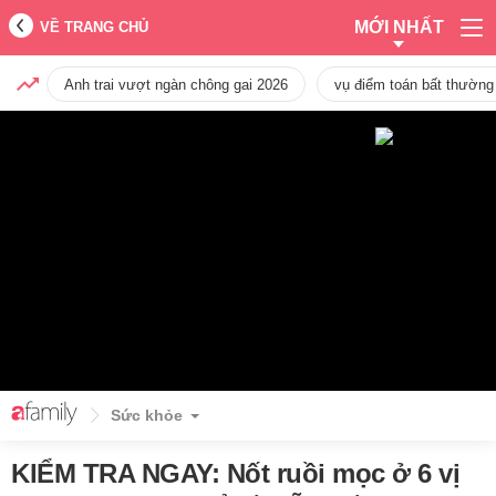
MỚI NHẤT
VỀ TRANG CHỦ
Anh trai vượt ngàn chông gai 2026
vụ điểm toán bất thường
Sức khỏe
KIỂM TRA NGAY: Nốt ruồi mọc ở 6 vị